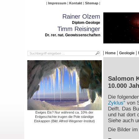
Impressum
Kontakt
Sitemap
Rainer Olzem
Diplom-Geologe
Timm Reisinger
Dr. rer. nat. Geowissenschaften
Home
Geologie
Salomon Kr
10.000 Ja
Die folgende
Zyklus“
von S
Delft. Das Bu
Ewiges Eis? Nur während ca. 10% der
und hat dort 
Erdgeschichte trugen die Pole ständige
Siehe auch un
Eiskappen (Bild: Alfred-Wegener-Institut)
Die Bilder im