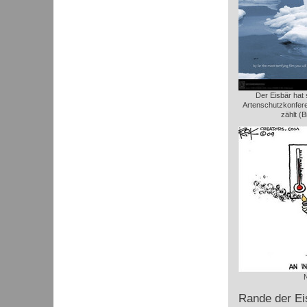
Der Eisbär hat 
Artenschutzkonfere
zählt (B
Rande der Ei