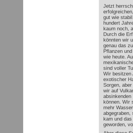
Jetzt herrsc
erfolgreichen
gut wie stabi
hundert Jahr
kaum noch, a
Durch die Er
könnten wir 
genau das zu 
Pflanzen und
wie heute. Au
mexikanische
sind voller 
Wir besitzen
exotischer Ha
Sorgen, aber 
wir auf Vulka
absinkenden 
können. Wir s
mehr Wasser 
abgegraben, 
kam und das 
geworden, vol