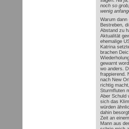
sagen:
Na ja
noch so grob
wenig anfang
Warum dann e
Bestreben, di
Abstand zu ha
Aktualität ge
ehemalige US
Katrina setz
brachen Deich
Wiederholung
gewarnt worde
wo anders. D
frappierend. 
nach New Orl
richtig mach
Sturmfluten 
Aber Schuld 
sich das Kli
würden ähnlic
dahin besorgt
Zeit an einem
Mann aus dem
schrie mich 