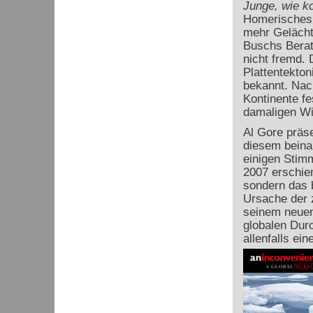
Junge, wie k
Homerisches 
mehr Gelächte
Buschs Berate
nicht fremd. 
Plattentekto
bekannt. Nac
Kontinente fe
damaligen Wi
Al Gore präse
diesem beina
einigen Stimm
2007 erschien
sondern das 
Ursache der 
seinem neuen
globalen Dur
allenfalls ein