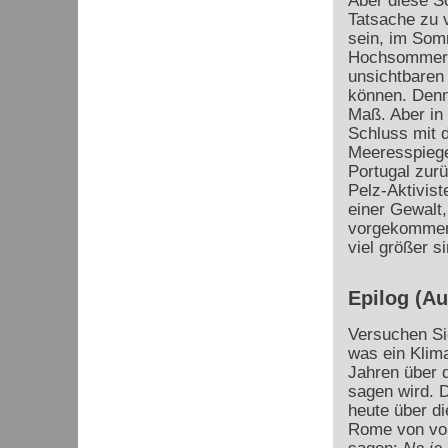
Aber diese Sc
Tatsache zu 
sein, im Som
Hochsommer, 
unsichtbaren
können. Denn
Maß. Aber in
Schluss mit 
Meeresspiege
Portugal zurü
Pelz-Aktivist
einer Gewalt,
vorgekommen 
viel größer 
Epilog (A
Versuchen Sie
was ein Klima
Jahren über d
sagen wird. 
heute über di
Rome von vor