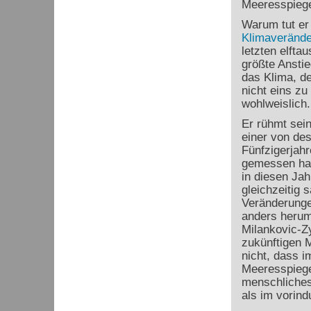
Meeresspiege
Warum tut er
Klimaveränd
letzten elfta
größte Anstie
das Klima, d
nicht eins z
wohlweislich.
Er rühmt sein
einer von des
Fünfzigerjah
gemessen hat
in diesen Jah
gleichzeitig 
Veränderung
anders herum 
Milankovic-Zy
zukünftigen 
nicht, dass i
Meeresspiege
menschliches
als im vorindu