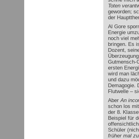
Toten verantw
geworden; sc
der Hauptthe
Al Gore spor
Energie umz
noch viel meh
bringen. Es i
Dozent, seine
Überzeugungs
Gutmensch-Gef
ersten Energ
wird man läch
und dazu möc
Demagogie. D
Flutwelle – si
Aber
An incon
schon los mi
der 8. Klasse
Beispiel für 
offensichtlic
Schüler (nich
früher mal z