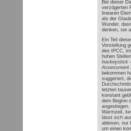
Bei dieser Da
verzögerten 
linearen Elem
als der Glaub
Wunder, dass
denken, sie a
Ein Teil dies
Vorstellung g
des IPCC, in
hohen Stellen
hockeystick 
Assessment 
bekommen ha
suggeriert, di
Durchschnitts
letzten taus
konstant gebl
dem Beginn de
angestiegen. 
Warmzeit, kei
lässt sich au
ablesen, nur
um einen kon