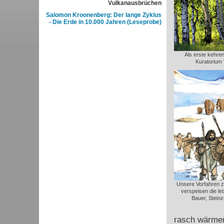
Vulkanausbrüchen
Salomon Kroonenberg: Der lange Zyklus
- Die Erde in 10.000 Jahren (Leseprobe)
Als erste kehren
Kuratorium 
Unsere Vorfahren z
verspeisen die le
Bauer, Steinz
rasch wärmer