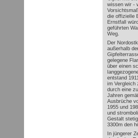
wissen wir - 
Vorsichtsmaß
die offiziell
Ernstfall wü
geführten Wan
Weg.
Der Nordostk
außerhalb der
Gipfelterras
gelegene Flan
über einen s
langgezogene
entstand 191
im Vergleich 
durch eine zu
Jahren gemäß
Ausbrüche vo
1955 und 1987
und stromboli
Gestalt steti
3300m den hö
In jüngerer Z