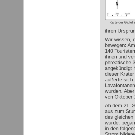
Karte der Gipfelr
ihren Ursprun
Wir wissen, d
bewegen: Am 
140 Touriste
ihnen und ver
phreatische 3
angekündigt h
dieser Krater
äußerte sich
Lavafontänen
wurden. Aber
von Oktober 
Ab dem 21. S
aus zum Stur
des gleichen
wurde, began
in den folge
Strom bildet