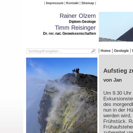
Impressum
Kontakt
Sitemap
Rainer Olzem
Diplom-Geologe
Timm Reisinger
Dr. rer. nat. Geowissenschaften
Home
Geologie
Aufstieg z
von Jan
Um 9.30 Uhr 
Exkursionste
des morgendl
nun in der H
werden wird,
Frühstück. Ra
Frühaufsteher
zubereitet un