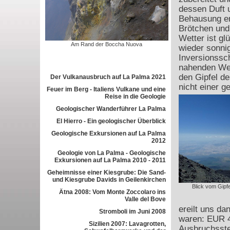
dessen Duft 
Behausung erf
Brötchen und
Wetter ist gl
Am Rand der Boccha Nuova
wieder sonnig
Inversionssc
nahenden Wet
den Gipfel de
Der Vulkanausbruch auf La Palma 2021
nicht einer g
Feuer im Berg - Italiens Vulkane und eine
Reise in die Geologie
Geologischer Wanderführer La Palma
El Hierro - Ein geologischer Überblick
Geologische Exkursionen auf La Palma
2012
Geologie von La Palma - Geologische
Exkursionen auf La Palma 2010 - 2011
Geheimnisse einer Kiesgrube: Die Sand-
und Kiesgrube Davids in Geilenkirchen
Blick vom Gipfe
Ätna 2008: Vom Monte Zoccolaro ins
Valle del Bove
ereilt uns da
Stromboli im Juni 2008
waren: EUR 4
Sizilien 2007: Lavagrotten,
Ausbruchsste