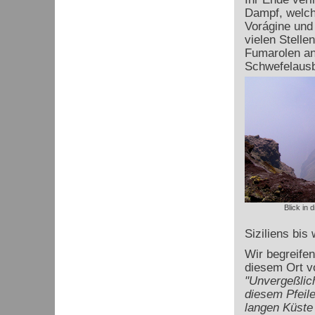
Dampf, welche
Vorágine und
vielen Stell
Fumarolen an
Schwefelaus
Blick in 
Siziliens bis
Wir begreife
diesem Ort v
"Unvergeßlich
diesem Pfeil
langen Küste