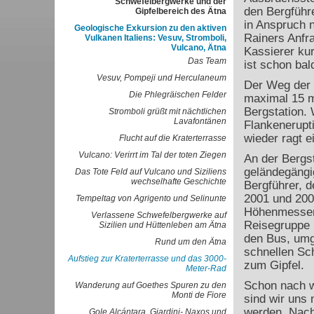
Schwefelbergwerke und der
den Bergführe
Gipfelbereich des Ätna
in Anspruch 
Geologische Exkursion zu den aktiven
Rainers Anfra
Vulkanen Italiens: Vesuv, Stromboli,
Vulcano, Ätna
Kassierer kur
Das Team
ist schon bal
Vesuv, Pompeji und Herculaneum
Der Weg der S
Die Phlegräischen Felder
maximal 15 m
Bergstation. 
Stromboli grüßt mit nächtlichen
Lavafontänen
Flankenerupt
wieder ragt e
Flucht auf die Kraterterrasse
Vulcano: Verirrt im Tal der toten Ziegen
An der Bergst
geländegängi
Das Tote Feld auf Vulcano und Siziliens
wechselhafte Geschichte
Bergführer, 
2001 und 2002
Tempeltag von Agrigento und Selinunte
Höhenmesser 
Verlassene Schwefelbergwerke auf
Reisegruppe l
Sizilien und Hüttenleben am Ätna
den Bus, umg
Rund um den Ätna
schnellen Sc
Aufstieg zur Kraterterrasse und das 3000-
zum Gipfel.
Meter-Rad
Schon nach w
Wanderung auf Goethes Spuren zu den
Monti de Fiore
sind wir uns 
werden. Nach 
Gole Alcántara, Giardini- Naxos und