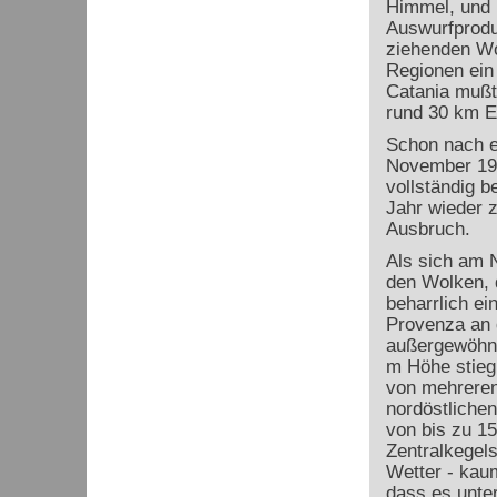
Himmel, und 
Auswurfproduk
ziehenden Wo
Regionen ein
Catania mußt
rund 30 km E
Schon nach e
November 1998
vollständig b
Jahr wieder 
Ausbruch.
Als sich am 
den Wolken, 
beharrlich ei
Provenza an 
außergewöhnl
m Höhe stieg
von mehreren
nordöstliche
von bis zu 1
Zentralkegel
Wetter - kaum
dass es unter