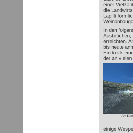
einer Vielzah
die Landwirts
Lapilli förml
Weinanbaugeb
In den folge
Ausbrüchen, 
erreichten. A
bis heute anh
Eindruck eine
der an vielen
Am Rand
einige Wespen