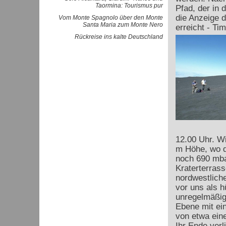
Taormina: Tourismus pur
Pfad, der in d
die Anzeige 
Vom Monte Spagnolo über den Monte
Santa Maria zum Monte Nero
erreicht - Ti
Rückreise ins kalte Deutschland
12.00 Uhr. Wi
m Höhe, wo d
noch 690 mbar
Kraterterras
nordwestliche
vor uns als h
unregelmäßig
Ebene mit e
von etwa ein
Ihr Ende verl