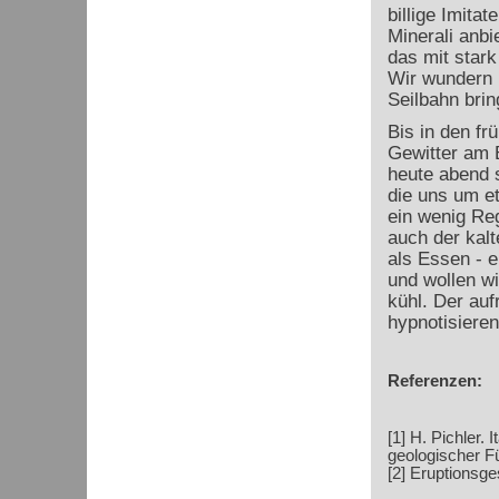
billige Imita
Minerali anbi
das mit stark
Wir wundern u
Seilbahn brin
Bis in den fr
Gewitter am 
heute abend s
die uns um e
ein wenig Re
auch der kal
als Essen - e
und wollen wi
kühl. Der au
hypnotisiere
Referenzen:
[1] H. Pichler. 
geologischer Fü
[2] Eruptionsge