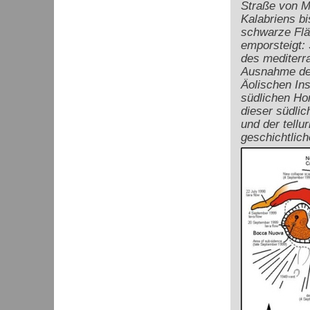
Straße von M
Kalabriens bi
schwarze Fl
emporsteigt:
des mediterra
Ausnahme der 
Äolischen Ins
südlichen Hor
dieser südli
und der tellu
geschichtlich