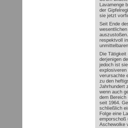
Lavamenge be
der Gipfelreg
sie jetzt vorf
Seit Ende de
wesentlichen
auszustoßen.
respektvoll 
unmittelbare
Die Tätigkeit
derjenigen d
jedoch ist sie
explosiveren 
verursachte e
zu den heftig
Jahrhundert z
wenn auch ge
dem Bereich 
seit 1964. Ge
schließlich e
Folge eine L
emporschoß u
Aschewolke v