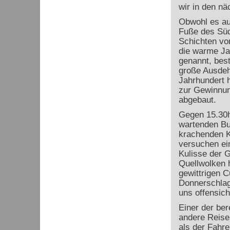
wir in den nä
Obwohl es au
Fuße des Südo
Schichten von
die warme Ja
genannt, bes
große Ausdeh
Jahrhundert 
zur Gewinnun
abgebaut.
Gegen 15.30h
wartenden Bus
krachenden K
versuchen ein
Kulisse der 
Quellwolken 
gewittrigen C
Donnerschlag
uns offensich
Einer der be
andere Reisen
als der Fahre