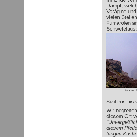
Dampf, welche
Vorágine und
vielen Stell
Fumarolen an
Schwefelaus
Blick in 
Siziliens bis
Wir begreife
diesem Ort v
"Unvergeßlich
diesem Pfeil
langen Küste