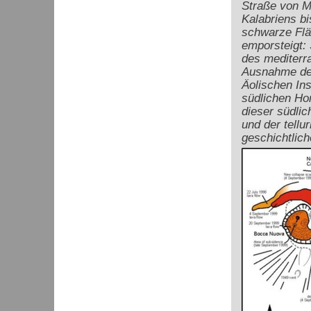
Straße von M
Kalabriens bi
schwarze Fl
emporsteigt:
des mediterra
Ausnahme der 
Äolischen Ins
südlichen Hor
dieser südli
und der tellu
geschichtlich