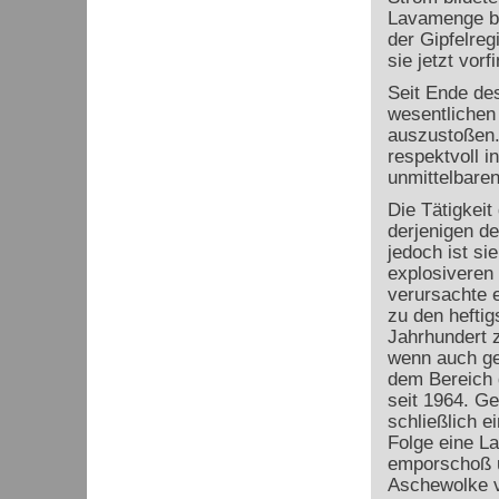
Lavamenge be
der Gipfelreg
sie jetzt vorf
Seit Ende de
wesentlichen
auszustoßen.
respektvoll 
unmittelbare
Die Tätigkeit
derjenigen d
jedoch ist sie
explosiveren 
verursachte e
zu den heftig
Jahrhundert z
wenn auch ge
dem Bereich 
seit 1964. Ge
schließlich e
Folge eine L
emporschoß u
Aschewolke v