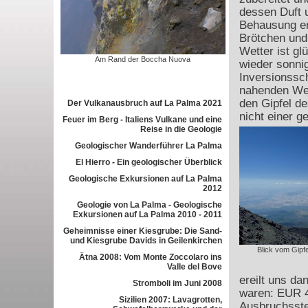
dessen Duft 
Behausung erf
Brötchen und
Wetter ist gl
Am Rand der Boccha Nuova
wieder sonnig
Inversionssc
nahenden Wet
den Gipfel de
Der Vulkanausbruch auf La Palma 2021
nicht einer g
Feuer im Berg - Italiens Vulkane und eine
Reise in die Geologie
Geologischer Wanderführer La Palma
El Hierro - Ein geologischer Überblick
Geologische Exkursionen auf La Palma
2012
Geologie von La Palma - Geologische
Exkursionen auf La Palma 2010 - 2011
Geheimnisse einer Kiesgrube: Die Sand-
und Kiesgrube Davids in Geilenkirchen
Blick vom Gipfe
Ätna 2008: Vom Monte Zoccolaro ins
Valle del Bove
ereilt uns da
Stromboli im Juni 2008
waren: EUR 4
Sizilien 2007: Lavagrotten,
Ausbruchsste