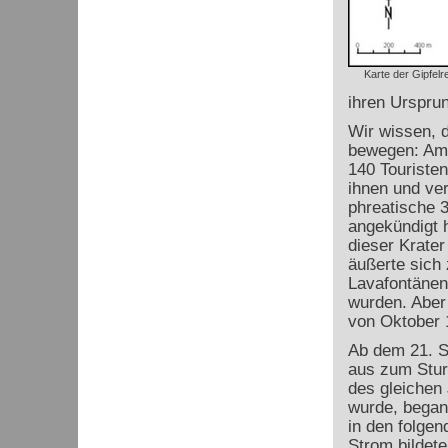
Karte der Gipfelr
ihren Ursprun
Wir wissen, d
bewegen: Am 
140 Touriste
ihnen und ver
phreatische 3
angekündigt h
dieser Krater
äußerte sich
Lavafontänen
wurden. Aber
von Oktober 
Ab dem 21. S
aus zum Stur
des gleichen
wurde, began
in den folge
Strom bildet