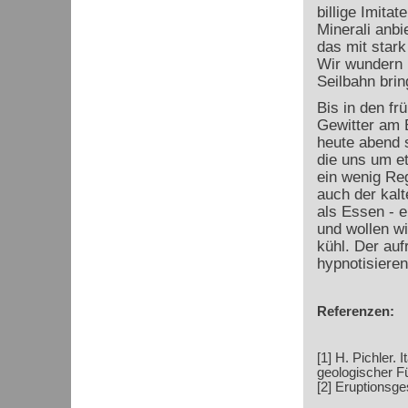
billige Imita
Minerali anbi
das mit stark
Wir wundern u
Seilbahn brin
Bis in den fr
Gewitter am 
heute abend s
die uns um e
ein wenig Re
auch der kal
als Essen - e
und wollen wi
kühl. Der au
hypnotisiere
Referenzen:
[1] H. Pichler. 
geologischer Fü
[2] Eruptionsge