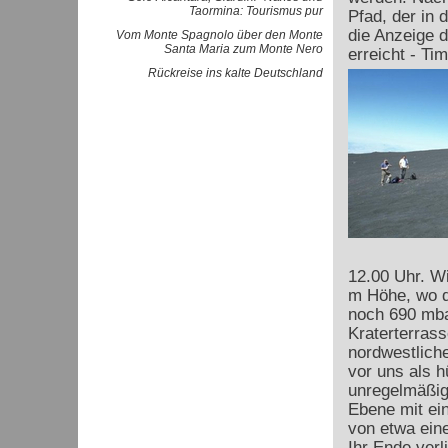
Taormina: Tourismus pur
Pfad, der in d
die Anzeige 
Vom Monte Spagnolo über den Monte
Santa Maria zum Monte Nero
erreicht - Ti
Rückreise ins kalte Deutschland
12.00 Uhr. Wi
m Höhe, wo d
noch 690 mbar
Kraterterras
nordwestliche
vor uns als h
unregelmäßig
Ebene mit e
von etwa ein
Ihr Ende verl