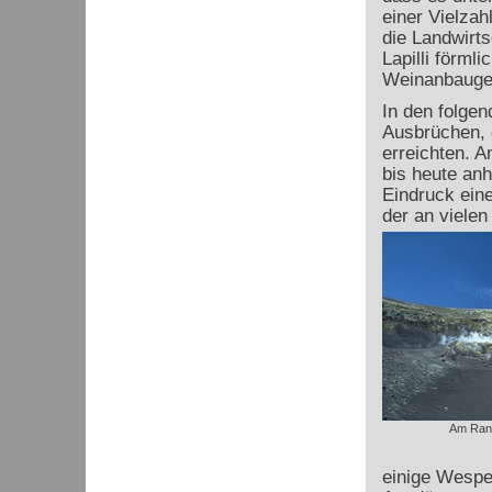
einer Vielzah
die Landwirts
Lapilli förml
Weinanbaugeb
In den folge
Ausbrüchen, 
erreichten. A
bis heute anh
Eindruck eine
der an vielen
Am Rand
einige Wespen