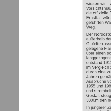
wissen wir - 
Vorsichtsmaß
die offiziell
Ernstfall wü
geführten Wan
Weg.
Der Nordostk
außerhalb der
Gipfelterras
gelegene Flan
über einen s
langgezogene
entstand 191
im Vergleich 
durch eine zu
Jahren gemäß
Ausbrüche vo
1955 und 1987
und stromboli
Gestalt steti
3300m den hö
In jüngerer Z