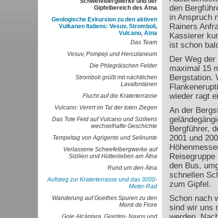
Schwefelbergwerke und der
den Bergführe
Gipfelbereich des Ätna
in Anspruch 
Geologische Exkursion zu den aktiven
Rainers Anfra
Vulkanen Italiens: Vesuv, Stromboli,
Vulcano, Ätna
Kassierer kur
Das Team
ist schon bal
Vesuv, Pompeji und Herculaneum
Der Weg der S
Die Phlegräischen Felder
maximal 15 m
Bergstation. 
Stromboli grüßt mit nächtlichen
Lavafontänen
Flankenerupt
wieder ragt e
Flucht auf die Kraterterrasse
Vulcano: Verirrt im Tal der toten Ziegen
An der Bergst
geländegängi
Das Tote Feld auf Vulcano und Siziliens
wechselhafte Geschichte
Bergführer, 
2001 und 2002
Tempeltag von Agrigento und Selinunte
Höhenmesser 
Verlassene Schwefelbergwerke auf
Reisegruppe l
Sizilien und Hüttenleben am Ätna
den Bus, umg
Rund um den Ätna
schnellen Sc
Aufstieg zur Kraterterrasse und das 3000-
zum Gipfel.
Meter-Rad
Schon nach w
Wanderung auf Goethes Spuren zu den
Monti de Fiore
sind wir uns 
werden. Nach 
Gole Alcántara, Giardini- Naxos und