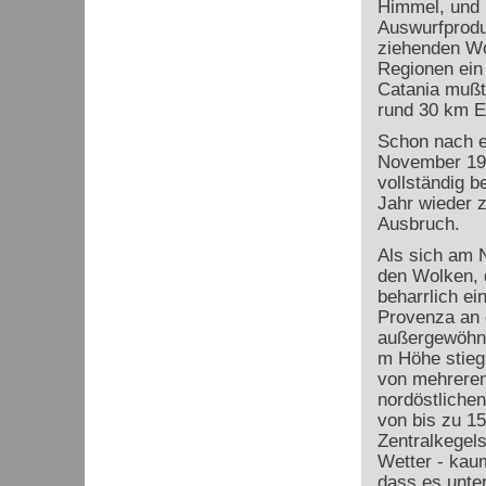
Himmel, und 
Auswurfproduk
ziehenden Wo
Regionen ein
Catania mußt
rund 30 km E
Schon nach e
November 1998
vollständig b
Jahr wieder 
Ausbruch.
Als sich am 
den Wolken, 
beharrlich ei
Provenza an 
außergewöhnl
m Höhe stieg
von mehreren
nordöstliche
von bis zu 1
Zentralkegel
Wetter - kaum
dass es unter