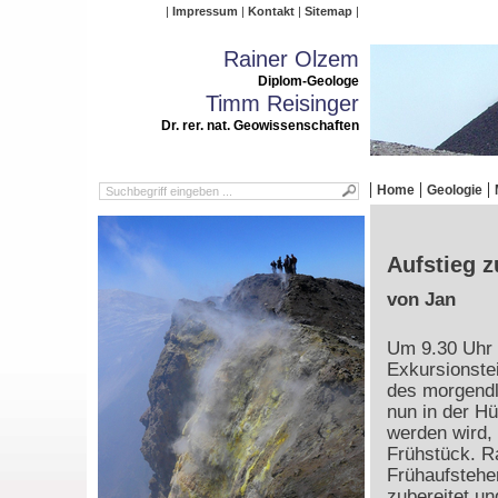
Impressum
Kontakt
Sitemap
Rainer Olzem
Diplom-Geologe
Timm Reisinger
Dr. rer. nat. Geowissenschaften
Home
Geologie
Aufstieg z
von Jan
Um 9.30 Uhr 
Exkursionste
des morgendl
nun in der H
werden wird,
Frühstück. Ra
Frühaufsteher
zubereitet un