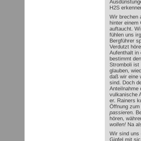
Ausdünstunge
H
2
S erkenne
Wir brechen 
hinter einem
auftaucht. Wi
fühlen uns ir
Bergführer sp
Verdutzt höre
Aufenthalt in
bestimmt den
Stromboli ist
glauben, wie
daß wir eine 
sind. Doch de
Anteilnahme 
vulkanische A
er. Rainers k
Öffnung zum 
passieren.
Be
hören, währen
wollen!
Na al
Wir sind uns
Gipfel mit si