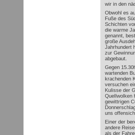
wir in den nä
Obwohl es au
Fuße des Südo
Schichten von
die warme Ja
genannt, bes
große Ausdeh
Jahrhundert 
zur Gewinnun
abgebaut.
Gegen 15.30h
wartenden Bus
krachenden K
versuchen ein
Kulisse der 
Quellwolken 
gewittrigen C
Donnerschlag
uns offensich
Einer der be
andere Reisen
als der Fahre