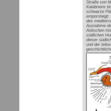
Straße von M
Kalabriens bi
schwarze Fl
emporsteigt:
des mediterra
Ausnahme der 
Äolischen Ins
südlichen Hor
dieser südli
und der tellu
geschichtlich