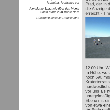
Taormina: Tourismus pur
Pfad, der in d
die Anzeige 
Vom Monte Spagnolo über den Monte
Santa Maria zum Monte Nero
erreicht - Ti
Rückreise ins kalte Deutschland
12.00 Uhr. Wi
m Höhe, wo d
noch 690 mbar
Kraterterras
nordwestliche
vor uns als h
unregelmäßig
Ebene mit e
von etwa ein
Ihr Ende verl