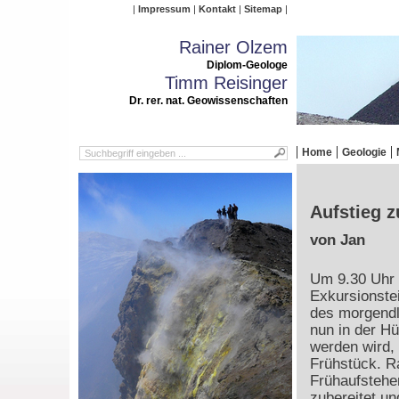
Impressum
Kontakt
Sitemap
Rainer Olzem
Diplom-Geologe
Timm Reisinger
Dr. rer. nat. Geowissenschaften
Home
Geologie
Aufstieg z
von Jan
Um 9.30 Uhr 
Exkursionste
des morgendl
nun in der H
werden wird,
Frühstück. Ra
Frühaufsteher
zubereitet un