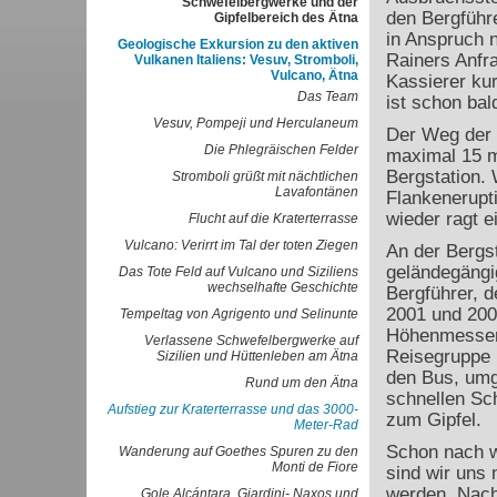
Schwefelbergwerke und der
den Bergführe
Gipfelbereich des Ätna
in Anspruch 
Geologische Exkursion zu den aktiven
Rainers Anfra
Vulkanen Italiens: Vesuv, Stromboli,
Vulcano, Ätna
Kassierer kur
Das Team
ist schon bal
Vesuv, Pompeji und Herculaneum
Der Weg der S
Die Phlegräischen Felder
maximal 15 m
Bergstation. 
Stromboli grüßt mit nächtlichen
Lavafontänen
Flankenerupt
wieder ragt e
Flucht auf die Kraterterrasse
Vulcano: Verirrt im Tal der toten Ziegen
An der Bergst
geländegängi
Das Tote Feld auf Vulcano und Siziliens
wechselhafte Geschichte
Bergführer, 
2001 und 2002
Tempeltag von Agrigento und Selinunte
Höhenmesser 
Verlassene Schwefelbergwerke auf
Reisegruppe l
Sizilien und Hüttenleben am Ätna
den Bus, umg
Rund um den Ätna
schnellen Sc
Aufstieg zur Kraterterrasse und das 3000-
zum Gipfel.
Meter-Rad
Schon nach w
Wanderung auf Goethes Spuren zu den
Monti de Fiore
sind wir uns 
werden. Nach 
Gole Alcántara, Giardini- Naxos und