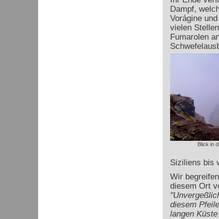
Dampf, welche
Vorágine und
vielen Stell
Fumarolen an
Schwefelaus
Blick in 
Siziliens bis
Wir begreife
diesem Ort v
"Unvergeßlich
diesem Pfeil
langen Küste