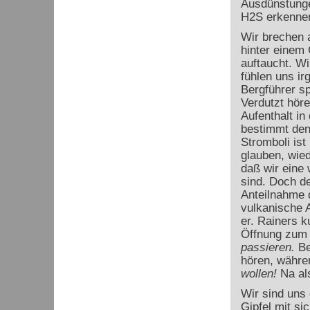
Ausdünstunge
H
2
S erkenne
Wir brechen 
hinter einem
auftaucht. Wi
fühlen uns ir
Bergführer sp
Verdutzt höre
Aufenthalt in
bestimmt den
Stromboli ist
glauben, wie
daß wir eine 
sind. Doch de
Anteilnahme 
vulkanische A
er. Rainers k
Öffnung zum 
passieren.
Be
hören, währen
wollen!
Na al
Wir sind uns
Gipfel mit si