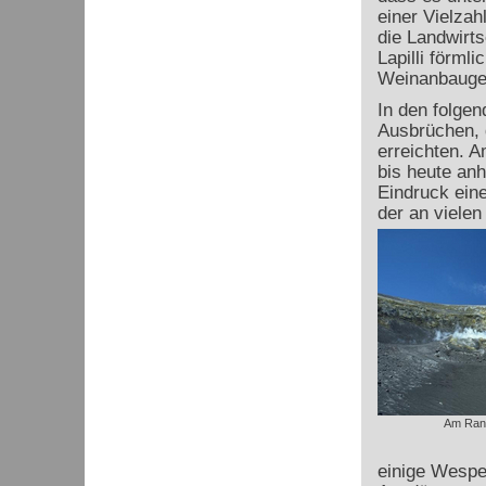
einer Vielzah
die Landwirts
Lapilli förml
Weinanbaugeb
In den folge
Ausbrüchen, 
erreichten. A
bis heute anh
Eindruck eine
der an vielen
Am Rand
einige Wespen