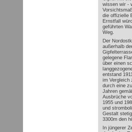
wissen wir - 
Vorsichtsmaß
die offiziell
Ernstfall wü
geführten Wan
Weg.
Der Nordostk
außerhalb der
Gipfelterras
gelegene Flan
über einen s
langgezogene
entstand 191
im Vergleich 
durch eine zu
Jahren gemäß
Ausbrüche vo
1955 und 1987
und stromboli
Gestalt steti
3300m den hö
In jüngerer Z