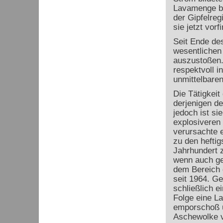
Lavamenge be
der Gipfelreg
sie jetzt vorf
Seit Ende de
wesentlichen
auszustoßen.
respektvoll 
unmittelbare
Die Tätigkeit
derjenigen d
jedoch ist sie
explosiveren 
verursachte e
zu den heftig
Jahrhundert z
wenn auch ge
dem Bereich 
seit 1964. Ge
schließlich e
Folge eine L
emporschoß u
Aschewolke v