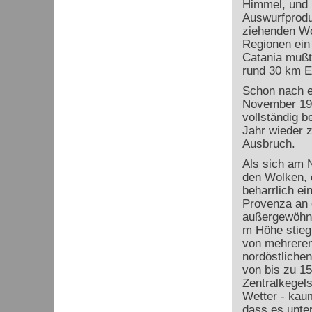
Himmel, und 
Auswurfproduk
ziehenden Wo
Regionen ein
Catania mußt
rund 30 km E
Schon nach e
November 1998
vollständig b
Jahr wieder 
Ausbruch.
Als sich am 
den Wolken, 
beharrlich ei
Provenza an 
außergewöhnl
m Höhe stieg
von mehreren
nordöstliche
von bis zu 1
Zentralkegel
Wetter - kaum
dass es unter