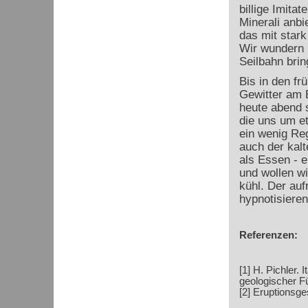
billige Imita
Minerali anbi
das mit stark
Wir wundern u
Seilbahn brin
Bis in den fr
Gewitter am 
heute abend s
die uns um e
ein wenig Re
auch der kal
als Essen - e
und wollen wi
kühl. Der au
hypnotisiere
Referenzen:
[1] H. Pichler. 
geologischer Fü
[2] Eruptionsge