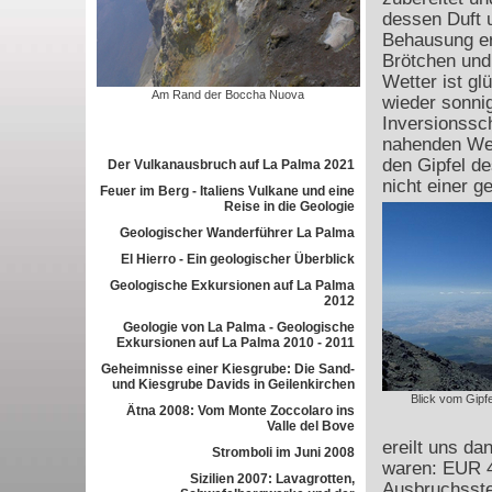
dessen Duft 
Behausung erf
Brötchen und
Wetter ist gl
Am Rand der Boccha Nuova
wieder sonnig
Inversionssc
nahenden Wet
den Gipfel de
Der Vulkanausbruch auf La Palma 2021
nicht einer g
Feuer im Berg - Italiens Vulkane und eine
Reise in die Geologie
Geologischer Wanderführer La Palma
El Hierro - Ein geologischer Überblick
Geologische Exkursionen auf La Palma
2012
Geologie von La Palma - Geologische
Exkursionen auf La Palma 2010 - 2011
Geheimnisse einer Kiesgrube: Die Sand-
und Kiesgrube Davids in Geilenkirchen
Blick vom Gipfe
Ätna 2008: Vom Monte Zoccolaro ins
Valle del Bove
ereilt uns da
Stromboli im Juni 2008
waren: EUR 4
Sizilien 2007: Lavagrotten,
Ausbruchsste