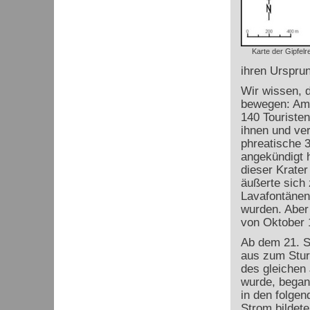
Karte der Gipfelr
ihren Ursprun
Wir wissen, d
bewegen: Am 
140 Touriste
ihnen und ver
phreatische 3
angekündigt h
dieser Krater
äußerte sich
Lavafontänen
wurden. Aber
von Oktober 
Ab dem 21. S
aus zum Stur
des gleichen
wurde, began
in den folge
Strom bildet