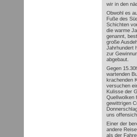
wir in den nä
Obwohl es au
Fuße des Südo
Schichten von
die warme Ja
genannt, bes
große Ausdeh
Jahrhundert 
zur Gewinnun
abgebaut.
Gegen 15.30h
wartenden Bus
krachenden K
versuchen ein
Kulisse der 
Quellwolken 
gewittrigen C
Donnerschlag
uns offensich
Einer der be
andere Reisen
als der Fahre