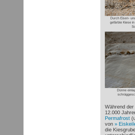
Durch Eisen- un
gefärbte Kiese i
Sc
Dünne einlag
schräggesch
Während der l
12.000 Jahre
Permafrost
(
von
Eiskeil
die Kiesgrub