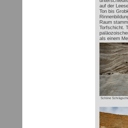
unterschiedl
auf der Lees
Ton bis Grob
Rinnenbildun
Raum stammen
Torfschicht. 
paläozoische
als einem Me
Schöne Schrägschic