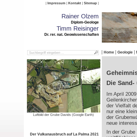
Impressum
Kontakt
Sitemap
Rainer Olzem
Diplom-Geologe
Timm Reisinger
Dr. rer. nat. Geowissenschaften
Home
Geologie
Geheimnis
Die Sand- 
Im April 2009
Geilenkirche
der Vielfalt 
nur eine kle
Luftbild der Grube Davids (Google Earth)
der Grubenwä
neue interes
In der Grube
Der Vulkanausbruch auf La Palma 2021