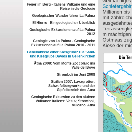
weitflächige
Feuer im Berg - Italiens Vulkane und eine
Schiefergebi
Reise in die Geologie
Millionen bis
Geologischer Wanderführer La Palma
mit zahlreic
ausgedehntes 
El Hierro - Ein geologischer Überblick
Terrassengli
Geologische Exkursionen auf La Palma
m mächtigen 
2012
Ostmaas zuge
Geologie von La Palma - Geologische
Kiese der mi
Exkursionen auf La Palma 2010 - 2011
Geheimnisse einer Kiesgrube: Die Sand-
und Kiesgrube Davids in Geilenkirchen
Ätna 2008: Vom Monte Zoccolaro ins
Valle del Bove
Stromboli im Juni 2008
Sizilien 2007: Lavagrotten,
Schwefelbergwerke und der
Gipfelbereich des Ätna
Geologische Exkursion zu den aktiven
Vulkanen Italiens: Vesuv, Stromboli,
Vulcano, Ätna