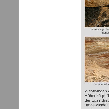
Die mächtige Tor
hange
Rinnenbildu
Westwinden a
Höhenzüge (Le
der Löss dur
umgewandelt