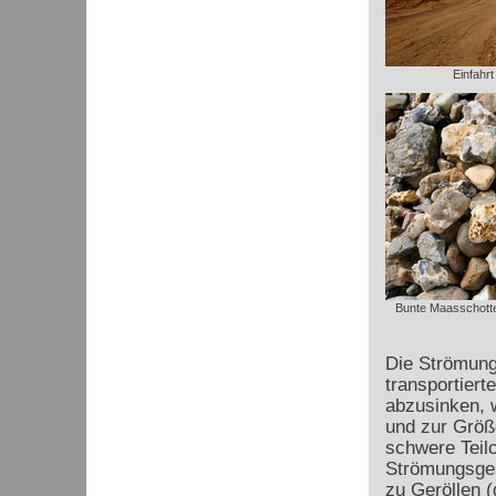
Einfahrt
Bunte Maasschotte
Die Strömung
transportiert
abzusinken, w
und zur Größ
schwere Teilc
Strömungsges
zu Geröllen 