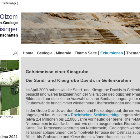
Sitemap
 Olzem
m-Geologe
singer
enschaften
Home
Geologie
Minerale
Timms Seite
Exkursionen
Theme
Geheimnisse einer Kiesgrube
Die Sand- und Kiesgrube Davids in Geilenkirchen
Im April 2009 haben wir die Sand- und Kiesgrube Davids in Geilen
besucht und waren fasziniert von der Vielfalt der geologischen P
Bilder sind nur eine kleine Auswahl unserer Beobachtungen, jeder 
Grubenwände bringt immer wieder neue Überraschungen und neue 
In der Grube Davids werden Sande und Kiese abgebaut, die ein wei
abgelagert hat. Aus dem
Rheinischen Schiefergebirge
ergoss sic
le Earth)
(etwa 2,4 Millionen bis 12.000 Jahre vor heute) der breite Rhein-M
Nebenarmen in das flache Land, wo er ein ausgedehntes Flussdelta
Karte: Die Terrassengliederung am Niederrhein). Geologisch werd
Terrassenablagerungen der Simpelveld-Terrasse der Ostmaas zugeo
Palma 2021
Mittel- bis Grobsande und Kiese der miozänen Hauptkiesserie.