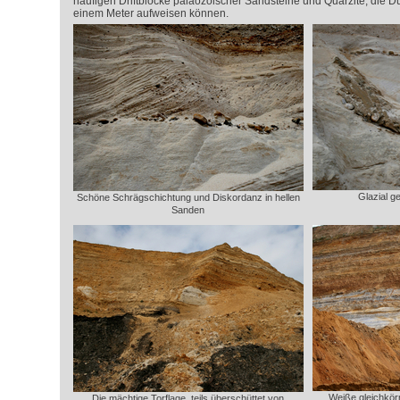
häufigen Driftblöcke paläozoischer Sandsteine und Quarzite, die 
einem Meter aufweisen können.
Glazial g
Schöne Schrägschichtung und Diskordanz in hellen
Sanden
Weiße gleichkörn
Die mächtige Torflage, teils überschüttet von