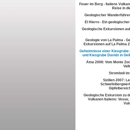
Feuer im Berg - Italiens Vulkan
Reise in di
Geologischer Wanderführer
El Hierro - Ein geologische
Geologische Exkursionen au
Geologie von La Palma - G
Exkursionen auf La Palma 2
Geheimnisse einer Kiesgrube:
und Kiesgrube Davids in Gei
Ätna 2008: Vom Monte Zoc
Vall
Stromboli im
Sizilien 2007: L
Schwefelbergwerk
Gipfelbereic
Geologische Exkursion zu d
Vulkanen Italiens: Vesuv,
Vul