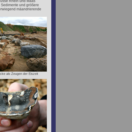
 Flüsse Rhein und Maas
r Sedimente und größere
überwiegend mäandrierende
öcke als Zeugen der Eiszeit