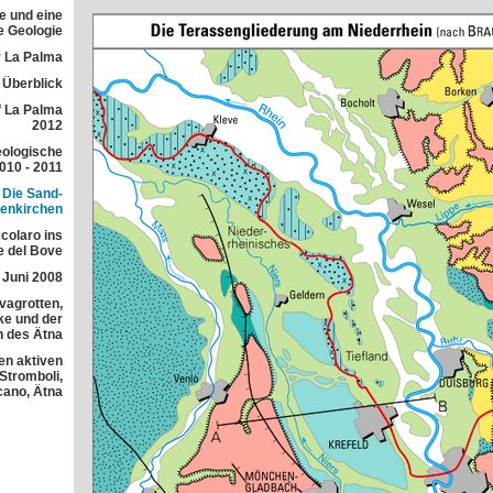
e und eine
e Geologie
 La Palma
r Überblick
f La Palma
2012
eologische
010 - 2011
 Die Sand-
lenkirchen
colaro ins
e del Bove
 Juni 2008
avagrotten,
e und der
h des Ätna
en aktiven
 Stromboli,
cano, Ätna