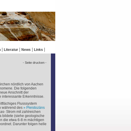
n
Literatur
News
Links
- Seite drucken -
kirchen nördlich von Aachen
hänomene. Die folgenden
neue Anschnitt der
interessante Erkenntnisse.
tflächiges Flusssystem
h während des
Pleistozäns
aas- Strom mit zahlreichen
 bildete (siehe geologische
en die etwa 6-8 m mächtigen
rdnet. Darunter folgen helle