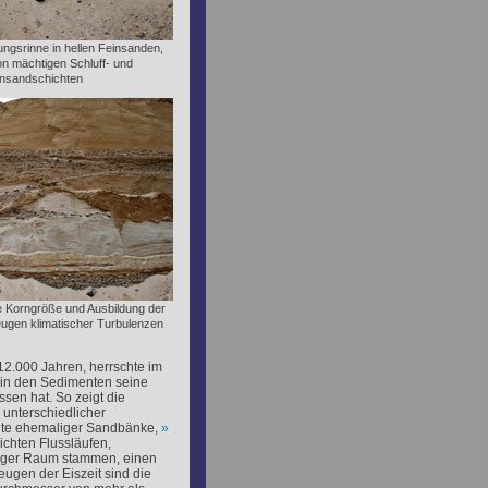
ungsrinne in hellen Feinsanden,
on mächtigen Schluff- und
insandschichten
 Korngröße und Ausbildung der
ugen klimatischer Turbulenzen
 12.000 Jahren, herrschte im
r in den Sedimenten seine
sen hat. So zeigt die
unterschiedlicher
ite ehemaliger Sandbänke,
ichten Flussläufen,
rger Raum stammen, einen
ugen der Eiszeit sind die