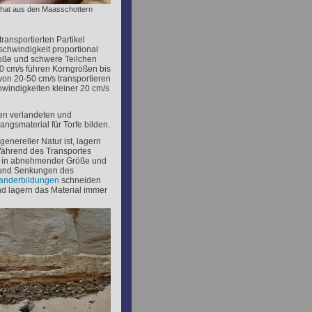
chat aus den Maasschottern
ansportierten Partikel
chwindigkeit proportional
roße und schwere Teilchen
50 cm/s führen Korngrößen bis
von 20-50 cm/s transportieren
indigkeiten kleiner 20 cm/s
den verlandeten und
gsmaterial für Torfe bilden.
enereller Natur ist, lagern
Während des Transportes
h in abnehmender Größe und
 und Senkungen des
nderbildungen
schneiden
und lagern das Material immer