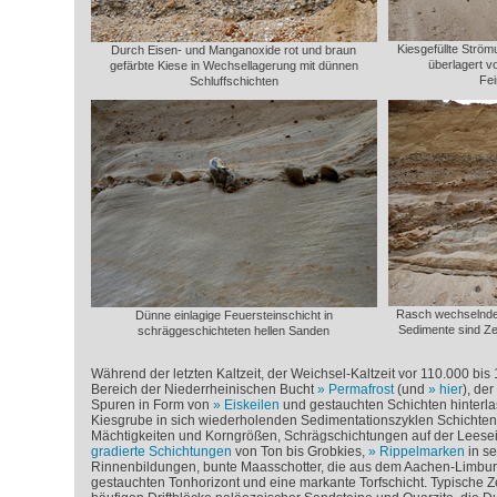
Kiesgefüllte Ström
Durch Eisen- und Manganoxide rot und braun
überlagert v
gefärbte Kiese in Wechsellagerung mit dünnen
Fe
Schluffschichten
Rasch wechselnde
Dünne einlagige Feuersteinschicht in
Sedimente sind Ze
schräggeschichteten hellen Sanden
Während der letzten Kaltzeit, der Weichsel-Kaltzeit vor 110.000 bis
Bereich der Niederrheinischen Bucht
Permafrost
(und
hier
), de
Spuren in Form von
Eiskeilen
und gestauchten Schichten hinterlas
Kiesgrube in sich wiederholenden Sedimentationszyklen Schichten 
Mächtigkeiten und Korngrößen, Schrägschichtungen auf der Leese
gradierte Schichtungen
von Ton bis Grobkies,
Rippelmarken
in se
Rinnenbildungen, bunte Maasschotter, die aus dem Aachen-Limbu
gestauchten Tonhorizont und eine markante Torfschicht. Typische Ze