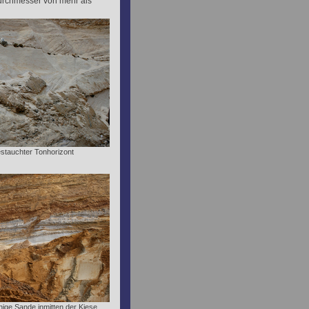
Durchmesser von mehr als
estauchter Tonhorizont
ige Sande inmitten der Kiese