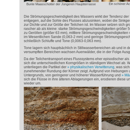
Ein schöner A
Bunte Maasschotter der Jüngeren Hauptterrasse
Die Strömungsgeschwindigkeit des Wassers wirkt der Tendenz der tr
entgegen, auf die Sohle des Flusses abzusinken, wobei die Sinkges
zur Dichte und zur Größe der Teilchen ist. Im Wasser setzen sich g
rascher ab als kleine: starke Strömungsgeschwindigkeiten größer 
zu Geröllen (größer 63 mm), mittlere Strömungsgeschwindigkeiten 
im Wesentlichen Sande (0,063-2 mm) und geringe Strömungsgeschw
schließlich Schluffe und Tone (0,0063-0,063 mm).
Tone lagern sich hauptsächlich in Stillwasserbereichen ab und in 
versumpften Bereichen wachsen Auenwälder, die in der Folge Ausgan
Da der Teilchentransport eines Flusssystems eher episodischer als g
sich die unterschiedlichen Korngrößen in ständigem Wechsel ab. 
unterliegen die Partikel der
physikalischen Verwitterung
, was sic
zunehmender Rundung der Körner zeigt. Aufgrund von Hebungen
Untergrunds, von geringerer und höherer Wasserführung und
Mäa
sich die Flüsse in ihre älteren Ablagerungen ein, erodieren diese 
wieder um.