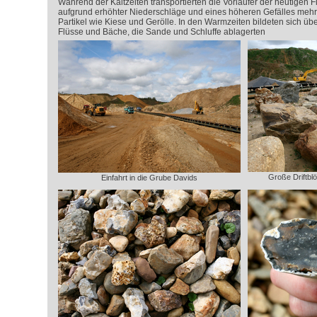
Während der Kaltzeiten transportierten die Vorläufer der heutigen
aufgrund erhöhter Niederschläge und eines höheren Gefälles meh
Partikel wie Kiese und Gerölle. In den Warmzeiten bildeten sich 
Flüsse und Bäche, die Sande und Schluffe ablagerten
Große Driftbl
Einfahrt in die Grube Davids