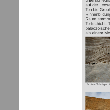
unterschiedl
auf der Lees
Ton bis Grob
Rinnenbildun
Raum stammen
Torfschicht. 
paläozoische
als einem Me
Schöne Schrägschic