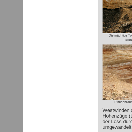
Die mächtige Tor
hange
Rinnenbildu
Westwinden a
Höhenzüge (Le
der Löss dur
umgewandelt