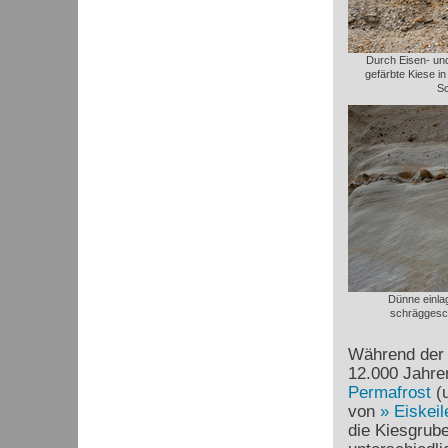
Durch Eisen- un
gefärbte Kiese i
Sc
Dünne einlag
schräggesch
Während der l
12.000 Jahre
Permafrost
(
von
Eiskeil
die Kiesgrub