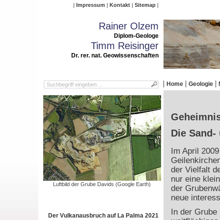
Impressum
Kontakt
Sitemap
Rainer Olzem
Diplom-Geologe
Timm Reisinger
Dr. rer. nat. Geowissenschaften
Home
Geologie
Geheimnis
Die Sand- 
Im April 2009
Geilenkirche
der Vielfalt 
nur eine kle
Luftbild der Grube Davids (Google Earth)
der Grubenwä
neue interes
In der Grube
Der Vulkanausbruch auf La Palma 2021