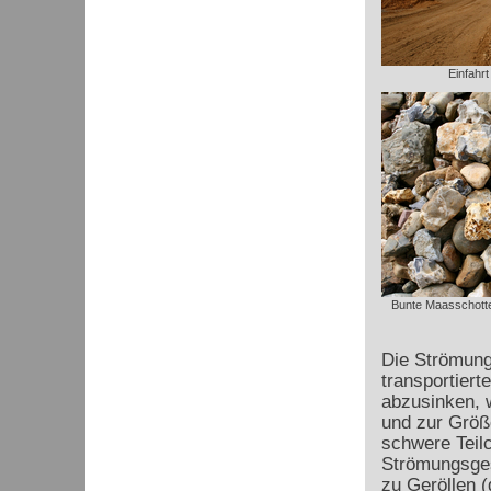
Einfahrt
Bunte Maasschotte
Die Strömung
transportiert
abzusinken, w
und zur Größ
schwere Teilc
Strömungsges
zu Geröllen 