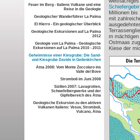
weitflächige
Feuer im Berg - Italiens Vulkane und eine
Schiefergebi
Reise in die Geologie
Millionen bis
Geologischer Wanderführer La Palma
mit zahlreic
ausgedehntes 
El Hierro - Ein geologischer Überblick
Terrassengli
Geologische Exkursionen auf La Palma
m mächtigen 
2012
Ostmaas zuge
Geologie von La Palma - Geologische
Kiese der mi
Exkursionen auf La Palma 2010 - 2011
Geheimnisse einer Kiesgrube: Die Sand-
und Kiesgrube Davids in Geilenkirchen
Ätna 2008: Vom Monte Zoccolaro ins
Valle del Bove
Stromboli im Juni 2008
Sizilien 2007: Lavagrotten,
Schwefelbergwerke und der
Gipfelbereich des Ätna
Geologische Exkursion zu den aktiven
Vulkanen Italiens: Vesuv, Stromboli,
Vulcano, Ätna