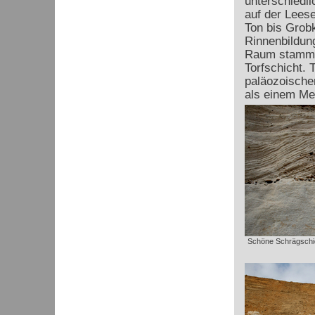
unterschiedl
auf der Lees
Ton bis Grob
Rinnenbildun
Raum stammen
Torfschicht. 
paläozoische
als einem Me
Schöne Schrägschic