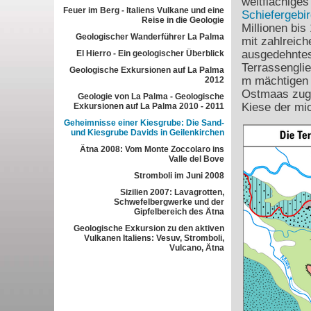
weitflächige
Feuer im Berg - Italiens Vulkane und eine
Schiefergebi
Reise in die Geologie
Millionen bis
Geologischer Wanderführer La Palma
mit zahlreic
ausgedehntes 
El Hierro - Ein geologischer Überblick
Terrassengli
Geologische Exkursionen auf La Palma
m mächtigen 
2012
Ostmaas zuge
Geologie von La Palma - Geologische
Kiese der mi
Exkursionen auf La Palma 2010 - 2011
Geheimnisse einer Kiesgrube: Die Sand-
und Kiesgrube Davids in Geilenkirchen
Ätna 2008: Vom Monte Zoccolaro ins
Valle del Bove
Stromboli im Juni 2008
Sizilien 2007: Lavagrotten,
Schwefelbergwerke und der
Gipfelbereich des Ätna
Geologische Exkursion zu den aktiven
Vulkanen Italiens: Vesuv, Stromboli,
Vulcano, Ätna