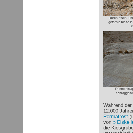
Durch Eisen- un
gefärbte Kiese i
Sc
Dünne einlag
schräggesch
Während der l
12.000 Jahre
Permafrost
(
von
Eiskeil
die Kiesgrub