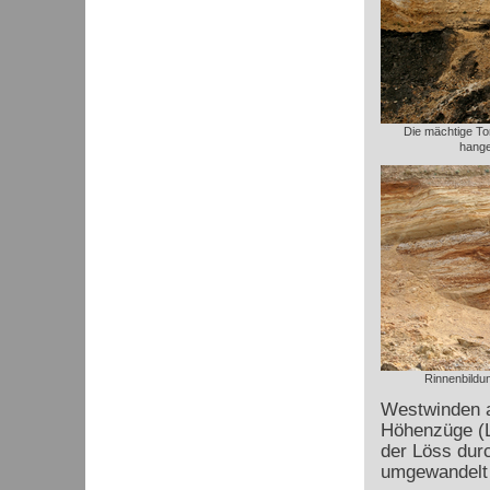
Die mächtige Tor
hange
Rinnenbildu
Westwinden a
Höhenzüge (Le
der Löss dur
umgewandelt