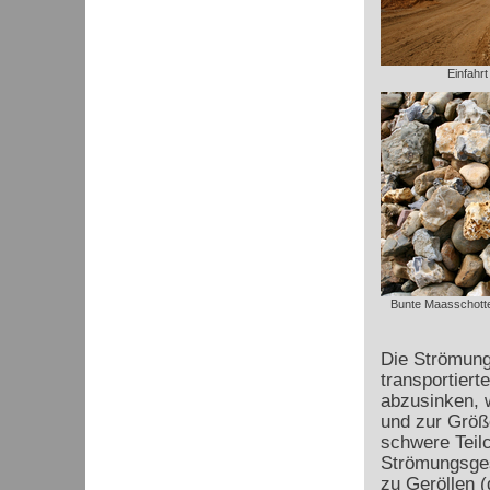
Einfahrt
Bunte Maasschotte
Die Strömung
transportiert
abzusinken, w
und zur Größ
schwere Teilc
Strömungsges
zu Geröllen 