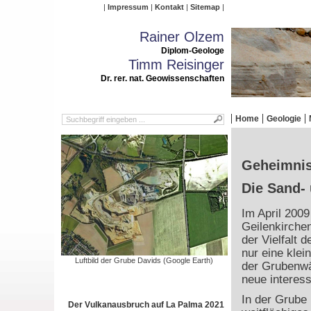
Impressum
Kontakt
Sitemap
Rainer Olzem
Diplom-Geologe
Timm Reisinger
Dr. rer. nat. Geowissenschaften
Home
Geologie
Geheimnis
Die Sand- 
Im April 2009
Geilenkirche
der Vielfalt 
nur eine kle
Luftbild der Grube Davids (Google Earth)
der Grubenwä
neue interes
In der Grube
Der Vulkanausbruch auf La Palma 2021