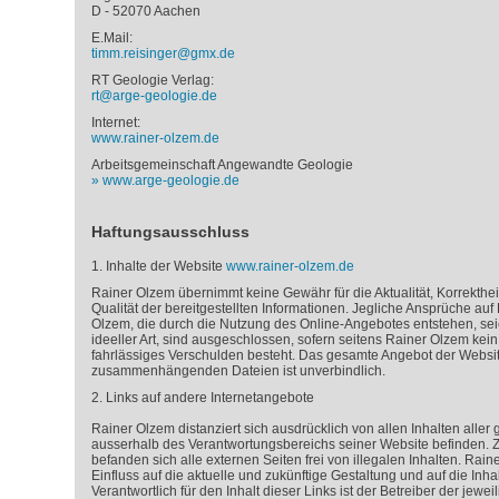
D - 52070 Aachen
E.Mail:
timm.reisinger@gmx.de
RT Geologie Verlag:
rt@arge-geologie.de
Internet:
www.rainer-olzem.de
Arbeitsgemeinschaft Angewandte Geologie
www.arge-geologie.de
Haftungsausschluss
1. Inhalte der Website
www.rainer-olzem.de
Rainer Olzem übernimmt keine Gewähr für die Aktualität, Korrektheit
Qualität der bereitgestellten Informationen. Jegliche Ansprüche au
Olzem, die durch die Nutzung des Online-Angebotes entstehen, seie
ideeller Art, sind ausgeschlossen, sofern seitens Rainer Olzem kein
fahrlässiges Verschulden besteht. Das gesamte Angebot der Websit
zusammenhängenden Dateien ist unverbindlich.
2. Links auf andere Internetangebote
Rainer Olzem distanziert sich ausdrücklich von allen Inhalten aller g
ausserhalb des Verantwortungsbereichs seiner Website befinden. Z
befanden sich alle externen Seiten frei von illegalen Inhalten. Rain
Einfluss auf die aktuelle und zukünftige Gestaltung und auf die Inhal
Verantwortlich für den Inhalt dieser Links ist der Betreiber der jewe