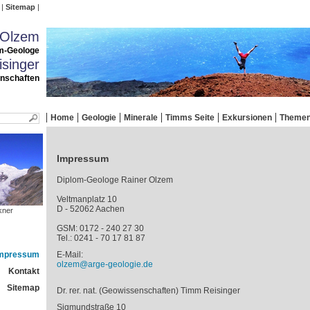
Sitemap
 Olzem
m-Geologe
singer
enschaften
Home
Geologie
Minerale
Timms Seite
Exkursionen
Theme
Impressum
Diplom-Geologe Rainer Olzem
Veltmanplatz 10
D - 52062 Aachen
kner
GSM: 0172 - 240 27 30
Tel.: 0241 - 70 17 81 87
mpressum
E-Mail:
olzem@arge-geologie.de
Kontakt
Sitemap
Dr. rer. nat. (Geowissenschaften) Timm Reisinger
Sigmundstraße 10