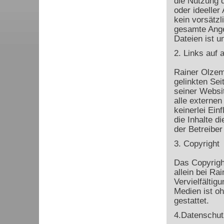
die Nutzung d
oder ideeller
kein vorsätzl
gesamte Ange
Dateien ist u
2. Links auf 
Rainer Olzem 
gelinkten Sei
seiner Websi
alle externen
keinerlei Ein
die Inhalte di
der Betreiber
3. Copyright
Das Copyrigh
allein bei R
Vervielfältig
Medien ist o
gestattet.
4.Datenschut