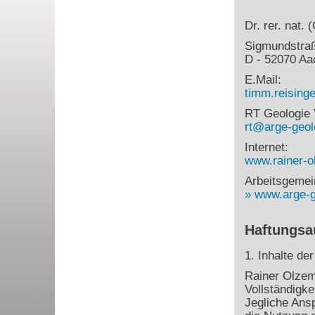
Dr. rer. nat.
Sigmundstra
D - 52070 Aa
E.Mail:
timm.reisin
RT Geologie 
rt@arge-geol
Internet:
www.rainer-o
Arbeitsgemei
www.arge-g
Haftungsa
1. Inhalte de
Rainer Olzem 
Vollständigke
Jegliche Ans