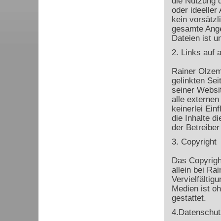
die Nutzung d
oder ideeller
kein vorsätzl
gesamte Ange
Dateien ist u
2. Links auf 
Rainer Olzem 
gelinkten Sei
seiner Websi
alle externen
keinerlei Ein
die Inhalte di
der Betreiber
3. Copyright
Das Copyrigh
allein bei R
Vervielfältig
Medien ist o
gestattet.
4.Datenschut