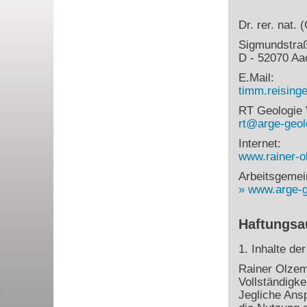
Dr. rer. nat.
Sigmundstra
D - 52070 Aa
E.Mail:
timm.reisin
RT Geologie 
rt@arge-geol
Internet:
www.rainer-o
Arbeitsgemei
www.arge-g
Haftungsa
1. Inhalte de
Rainer Olzem 
Vollständigke
Jegliche Ans