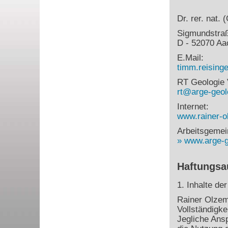
Dr. rer. nat.
Sigmundstra
D - 52070 Aa
E.Mail:
timm.reisin
RT Geologie 
rt@arge-geol
Internet:
www.rainer-o
Arbeitsgemei
www.arge-g
Haftungsa
1. Inhalte de
Rainer Olzem 
Vollständigke
Jegliche Ans