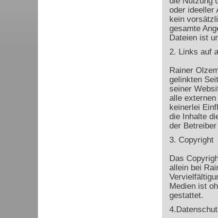
die Nutzung d
oder ideeller
kein vorsätzl
gesamte Ange
Dateien ist u
2. Links auf 
Rainer Olzem 
gelinkten Sei
seiner Websi
alle externen
keinerlei Ein
die Inhalte di
der Betreiber
3. Copyright
Das Copyrigh
allein bei R
Vervielfältig
Medien ist o
gestattet.
4.Datenschut