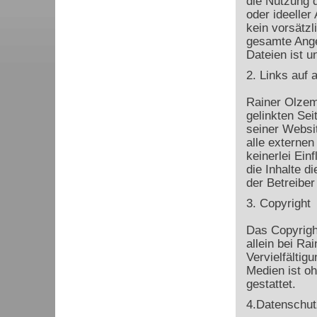
die Nutzung d
oder ideeller
kein vorsätzl
gesamte Ange
Dateien ist u
2. Links auf 
Rainer Olzem 
gelinkten Sei
seiner Websi
alle externen
keinerlei Ein
die Inhalte di
der Betreiber
3. Copyright
Das Copyrigh
allein bei R
Vervielfältig
Medien ist o
gestattet.
4.Datenschut