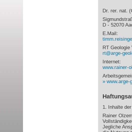
Dr. rer. nat.
Sigmundstra
D - 52070 Aa
E.Mail:
timm.reisin
RT Geologie 
rt@arge-geol
Internet:
www.rainer-o
Arbeitsgemei
www.arge-g
Haftungsa
1. Inhalte de
Rainer Olzem 
Vollständigke
Jegliche Ans