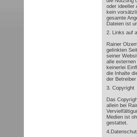
die Nutzung d
oder ideeller
kein vorsätzl
gesamte Ange
Dateien ist u
2. Links auf 
Rainer Olzem 
gelinkten Sei
seiner Websi
alle externen
keinerlei Ein
die Inhalte di
der Betreiber
3. Copyright
Das Copyrigh
allein bei R
Vervielfältig
Medien ist o
gestattet.
4.Datenschut