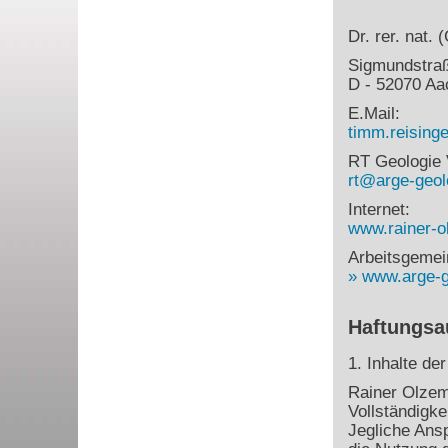
Dr. rer. nat.
Sigmundstra
D - 52070 Aa
E.Mail:
timm.reisin
RT Geologie 
rt@arge-geol
Internet:
www.rainer-o
Arbeitsgemei
www.arge-g
Haftungsa
1. Inhalte de
Rainer Olzem 
Vollständigke
Jegliche Ans