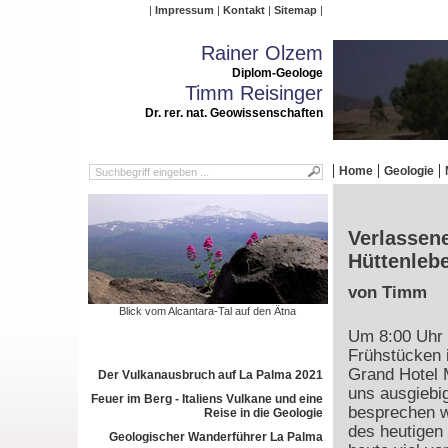
Impressum
Kontakt
Sitemap
Rainer Olzem
Diplom-Geologe
Timm Reisinger
Dr. rer. nat. Geowissenschaften
Home
Geologie
Verlassene
Hüttenleb
von Timm
Blick vom Alcantara-Tal auf den Ätna
Um 8:00 Uhr 
Frühstücken 
Grand Hotel
Der Vulkanausbruch auf La Palma 2021
uns ausgiebig
Feuer im Berg - Italiens Vulkane und eine
besprechen w
Reise in die Geologie
des heutigen
Geologischer Wanderführer La Palma