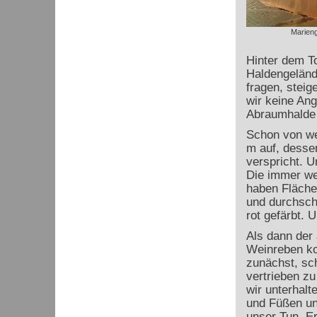
Marieng
Hinter dem T
Haldengeländ
fragen, steig
wir keine Ang
Abraumhalde
Schon von wei
m auf, desse
verspricht. U
Die immer wei
haben Fläche
und durchsch
rot gefärbt.
Als dann der
Weinreben ko
zunächst, sc
vertrieben zu
wir unterhal
und Füßen un
unser Tun. Er