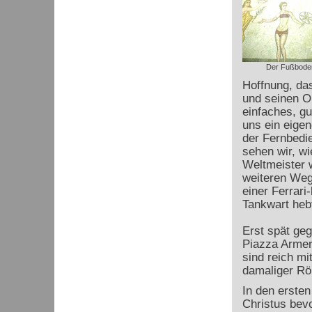
Der Fußboden
Hoffnung, da
und seinen Op
einfaches, gu
uns ein eige
der Fernbedi
sehen wir, w
Weltmeister w
weiteren Weg
einer Ferrari
Tankwart hebt
Erst spät geg
Piazza Armeri
sind reich mi
damaliger Rö
In den erste
Christus bevo