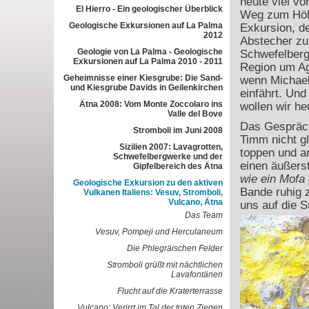
heute viel vo
El Hierro - Ein geologischer Überblick
Weg zum Höh
Geologische Exkursionen auf La Palma
Exkursion, d
2012
Abstecher zu
Geologie von La Palma - Geologische
Schwefelberg
Exkursionen auf La Palma 2010 - 2011
Region um Ag
Geheimnisse einer Kiesgrube: Die Sand-
wenn Michael
und Kiesgrube Davids in Geilenkirchen
einfährt. Un
Ätna 2008: Vom Monte Zoccolaro ins
wollen wir h
Valle del Bove
Das Gespräch
Stromboli im Juni 2008
Timm nicht gl
Sizilien 2007: Lavagrotten,
toppen und am
Schwefelbergwerke und der
einen äußerst
Gipfelbereich des Ätna
wie ein Mofa 
Geologische Exkursion zu den aktiven
Bande ruhig 
Vulkanen Italiens: Vesuv, Stromboli,
Vulcano, Ätna
uns auf die 
Das Team
Vesuv, Pompeji und Herculaneum
Die Phlegräischen Felder
Stromboli grüßt mit nächtlichen
Lavafontänen
Flucht auf die Kraterterrasse
Vulcano: Verirrt im Tal der toten Ziegen