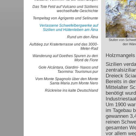
Das Tote Feld auf Vulcano und Siziliens
wechselhafte Geschichte
Tempeltag von Agrigento und Selinunte
Verlassene Schwefelbergwerke auf
Sizilien und Hüttenleben am Ätna
Rund um den Ätna
Stufen von Schwefe
Aufstieg zur Kraterterrasse und das 3000-
den Wän
Meter-Rad
Holzmangels 
Wanderung auf Goethes Spuren zu den
Monti de Fiore
Sizilien ver
Gole Alcántara, Giardini- Naxos und
zentralsizili
Taormina: Tourismus pur
Dreieck Scia
Vom Monte Spagnolo über den Monte
Bereits in d
Santa Maria zum Monte Nero
Mittelalter S
Rückreise ins kalte Deutschland
benötigt wurd
Industriesta
Um 1900 waren
im Tagebau b
gewannen 3,4
reinen Schwe
gesamten Wel
vor allem we