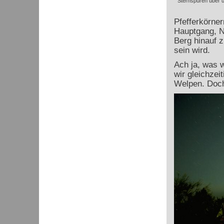
Sternspuren über u
Pfefferkörne
Hauptgang, N
Berg hinauf 
sein wird.
Ach ja, was 
wir gleichzei
Welpen. Doch