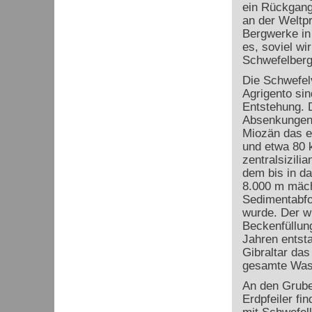
ein Rückgang 
an der Weltp
Bergwerke in
es, soviel wi
Schwefelbergw
Die Schwefe
Agrigento si
Entstehung. 
Absenkungen 
Miozän das e
und etwa 80 
zentralsizili
dem bis in da
8.000 m mäch
Sedimentabfo
wurde. Der wi
Beckenfüllung
Jahren entst
Gibraltar da
gesamte Wass
An den Grube
Erdpfeiler fi