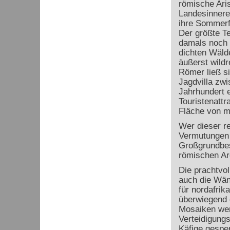
römische Ari
Landesinnere 
ihre Sommerf
Der größte Te
damals noch 
dichten Wäld
äußerst wildr
Römer ließ si
Jagdvilla zw
Jahrhundert 
Touristenatt
Fläche von m
Wer dieser re
Vermutungen 
Großgrundbes
römischen Ar
Die prachtvo
auch die Wä
für nordafrika
überwiegend d
Mosaiken werd
Verteidigungs
Käfige gespe