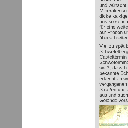
und wünscht 
Mineraliensuc
dicke kalkige
uns so sehr, 
für eine wei
auf Proben un
überschreiten
Viel zu spät 
Schwefelberg
Casteltérmin
Schwefelmine
weiß, dass h
bekannte Schw
erkennt an w
vergangenen 
Straßen und a
aus und sucht
Gelände verst