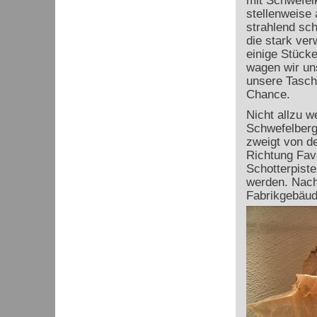
mit Schwefelk
stellenweise
strahlend sch
die stark ver
einige Stücke
wagen wir un
unsere Tasch
Chance.
Nicht allzu w
Schwefelberg
zweigt von d
Richtung Fav
Schotterpiste
werden. Nach
Fabrikgebäude