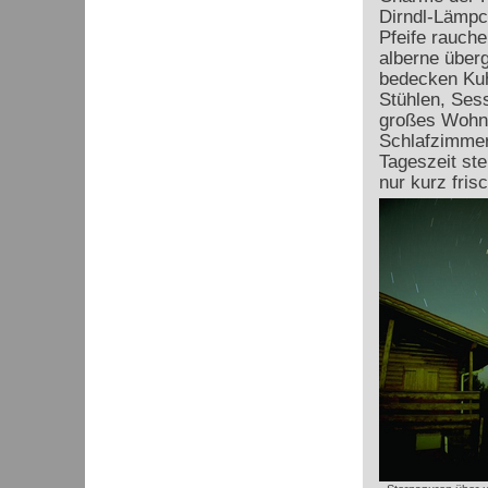
Dirndl-Lämpc
Pfeife rauch
alberne über
bedecken Kuh
Stühlen, Sess
großes Wohnz
Schlafzimmer
Tageszeit st
nur kurz frisc