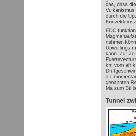
das, dass di
Vulkanismus 
durch die Up
Konvektionsze
EDC funktioni
Magmenaufsti
nehmen könne
Upwellings m
kann. Zur Zei
Fuerteventura
km vom afrika
Driftgeschwin
die momentan
genannten Re
Ma zum Still
Tunnel zw