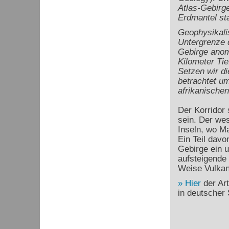
Atlas-Gebirg
Erdmantel s
Geophysikalis
Untergrenze d
Gebirge anoma
Kilometer Tie
Setzen wir d
betrachtet um
afrikanischen
Der Korridor 
sein. Der wes
Inseln, wo Ma
Ein Teil davo
Gebirge ein u
aufsteigende
Weise Vulkan
Hier
der Art
in deutscher