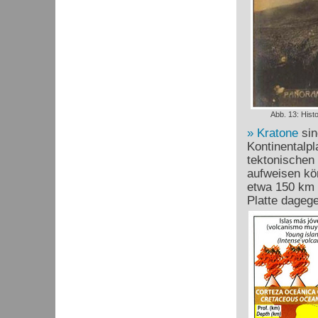
Abb. 13: Hist
Kratone
sin
Kontinentalpl
tektonischen
aufweisen kö
etwa 150 km 
Platte dagege