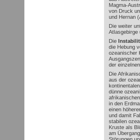
Magma-Austri
von Druck und
und Hernan (A
Die weiter un
Atlasgebirge
Die
Instabil
die Hebung v
ozeanischer K
Ausgangszen
der einzelnen
Die Afrikanis
aus der ozea
kontinentalen 
dünne ozeani
afrikanischen
in den Erdma
einen höhere
und damit Fa
stabilen oze
Kruste als B
am Übergang 
Störungen un