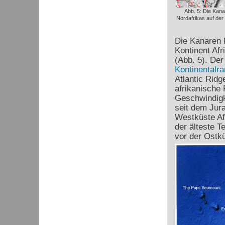
Abb. 5: Die Kana
Nordafrikas auf der 
Die Kanaren 
Kontinent Af
(Abb. 5). De
Kontinentalr
Atlantic Ridg
afrikanische 
Geschwindigke
seit dem Jura
Westküste Afr
der älteste T
vor der Ostk