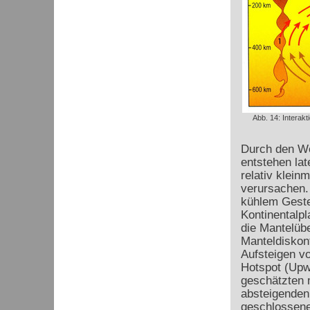
Abb. 14: Interak
Durch den We
entstehen lat
relativ klein
verursachen.
kühlem Geste
Kontinentalpl
die Mantelüb
Manteldiskont
Aufsteigen v
Hotspot (Upwe
geschätzten 
absteigenden 
geschlossene