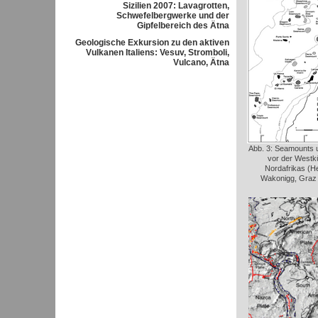
Sizilien 2007: Lavagrotten,
Schwefelbergwerke und der
Gipfelbereich des Ätna
Geologische Exkursion zu den aktiven
Vulkanen Italiens: Vesuv, Stromboli,
Vulcano, Ätna
Abb. 3: Seamounts u
vor der Westk
Nordafrikas (H
Wakonigg, Graz