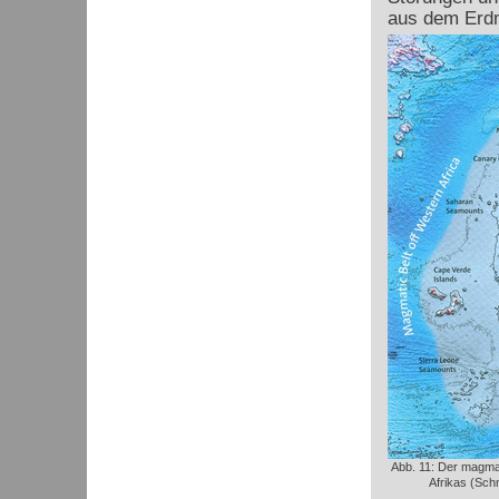
aus dem Erdm
Abb. 11: Der magma
Afrikas (Sch