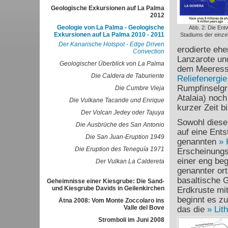
Geologische Exkursionen auf La Palma
2012
Geologie von La Palma - Geologische
Abb. 2: Die Ent
Exkursionen auf La Palma 2010 - 2011
Stadiums der einze
Der Kanarische Hotspot - Edge Driven
erodierte ehe
Convection
Lanzarote un
Geologischer Überblick von La Palma
dem Meeressp
Die Caldera de Taburiente
Reliefenergie
Rumpfinselg
Die Cumbre Vieja
Atalaia) noc
Die Vulkane Tacande und Enrique
kurzer Zeit b
Der Volcan Jedey oder Tajuya
Sowohl diese 
Die Ausbrüche des San Antonio
auf eine Ent
Die San Juan-Eruption 1949
genannten
Die Eruption des Teneguía 1971
Erscheinungs
einer eng be
Der Vulkan La Caldereta
genannter or
basaltische 
Geheimnisse einer Kiesgrube: Die Sand-
und Kiesgrube Davids in Geilenkirchen
Erdkruste mit
beginnt es z
Ätna 2008: Vom Monte Zoccolaro ins
Valle del Bove
das die
Lit
Stromboli im Juni 2008