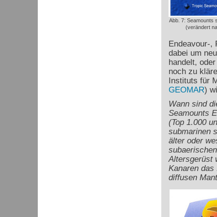
Abb. 7: Seamounts s
(verändert n
Endeavour-, 
dabei um neu 
handelt, oder
noch zu klär
Instituts für
GEOMAR
) w
Wann sind di
Seamounts En
(Top 1.000 u
submarinen s
älter oder we
subaerischen
Altersgerüst 
Kanaren das R
diffusen Mant