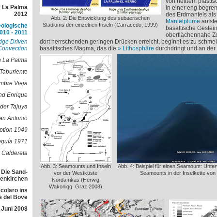
von heißem plastis
f La Palma
in einer eng begre
2012
des Erdmantels als 
Abb. 2: Die Entwicklung des subaerischen
Mantelplume
aufste
Stadiums der einzelnen Inseln (Carracedo, 1999)
eologische
basaltische Gestein
010 - 2011
oberflächennahe Zo
dge Driven
dort herrschenden geringen Drücken erreicht, beginnt es zu schmel
Convection
basaltisches Magma, das die
Lithosphäre
durchdringt und an der 
n La Palma
Taburiente
mbre Vieja
nd Enrique
der Tajuya
an Antonio
ption 1949
eguía 1971
 Caldereta
Abb. 3: Seamounts und Inseln
Abb. 4: Beispiel für einen Seamount: Un
 Die Sand-
vor der Westküste
Seamounts in der Inselkette von
lenkirchen
Nordafrikas (Herwig
Wakonigg, Graz 2008)
colaro ins
e del Bove
 Juni 2008