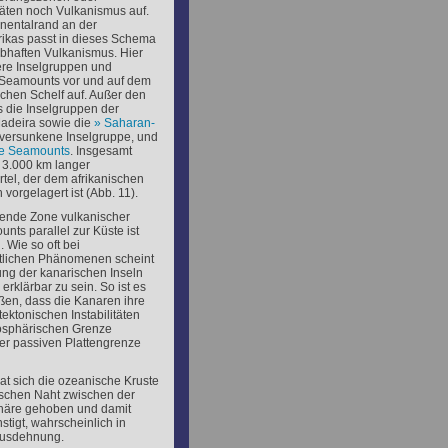
täten noch Vulkanismus auf.
nentalrand an der
rikas passt in dieses Schema
lebhaften Vulkanismus. Hier
ere Inselgruppen und
Seamounts vor und auf dem
chen Schelf auf. Außer den
 die Inselgruppen der
adeira sowie die
Saharan-
 versunkene Inselgruppe, und
ne Seamounts
. Insgesamt
. 3.000 km langer
tel, der dem afrikanischen
 vorgelagert ist (Abb. 11).
hende Zone vulkanischer
nts parallel zur Küste ist
. Wie so oft bei
tlichen Phänomenen scheint
ung der kanarischen Inseln
erklärbar zu sein. So ist es
ßen, dass die Kanaren ihre
ektonischen Instabilitäten
hosphärischen Grenze
er passiven Plattengrenze
t sich die ozeanische Kruste
tischen Naht zwischen der
phäre gehoben und damit
igt, wahrscheinlich in
Ausdehnung.