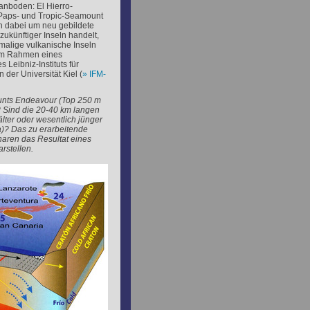
nboden: El Hierro-
Paps- und Tropic-Seamount
ch dabei um neu gebildete
zukünftiger Inseln handelt,
malige vulkanische Inseln
. Im Rahmen eines
Leibniz-Instituts für
der Universität Kiel (
IFM-
unts Endeavour (Top 250 m
 Sind die 20-40 km langen
lter oder wesentlich jünger
a)? Das zu erarbeitende
anaren das Resultat eines
rstellen.