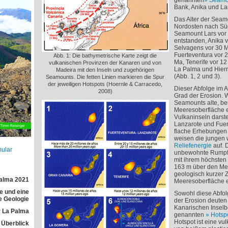
genannten
Seamo
Bank, Anika und Lars
Das Alter der Seam
Nordosten nach Südw
Seamount Lars vor 
entstanden, Anika v
Selvagens vor 30 M
Fuerteventura vor 
Abb. 1: Die bathymetrische Karte zeigt die
Ma, Tenerife vor 12
vulkanischen Provinzen der Kanaren und von
La Palma und Hierro
Madeira mit den Inseln und zugehörigen
(Abb. 1, 2 und 3).
Seamounts. Die fetten Linien markieren die Spur
der jeweiligen Hotspots (Hoernle & Carracedo,
Dieser Abfolge im Al
2008)
Grad der Erosion. 
Seamounts alte, ber
Meeresoberfläche e
Vulkaninseln darstel
Lanzarote und Fuert
flache Erhebungen
weisen die jungen 
Reliefenergie
auf. 
mular
unbewohnte Rumpf
mit ihrem höchsten 
163 m über den Mee
geologisch kurzer Ze
Palma 2021
Meeresoberfläche er
e und eine
Sowohl diese Abfolg
e Geologie
der Erosion deuten
Kanarischen Inselb
 La Palma
genannten
Hotsp
Hotspot ist eine v
r Überblick