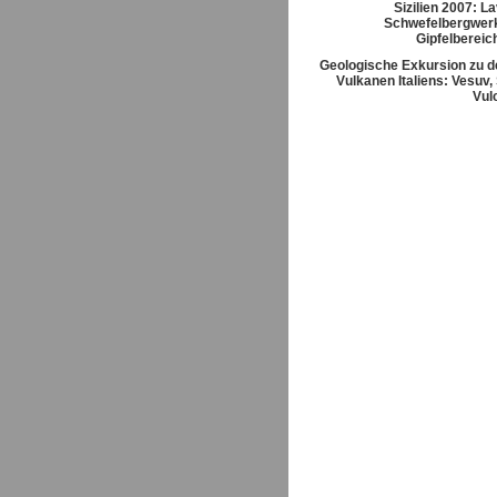
Sizilien 2007: L
Schwefelbergwerk
Gipfelbereic
Geologische Exkursion zu d
Vulkanen Italiens: Vesuv,
Vul