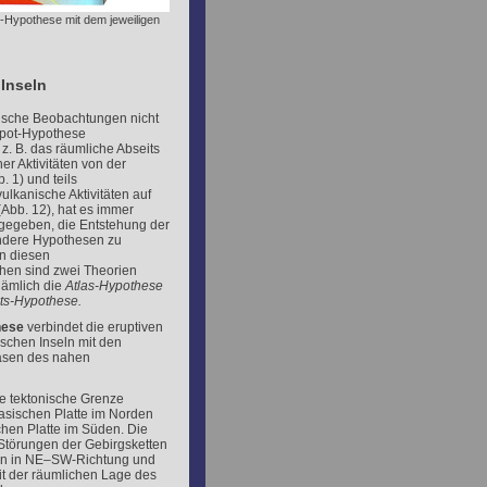
-Hypothese mit dem jeweiligen
Inseln
ische Beobachtungen nicht
spot-Hypothese
z. B. das räumliche Abseits
er Aktivitäten von der
. 1) und teils
lkanische Aktivitäten auf
(Abb. 12), hat es immer
gegeben, die Entstehung der
ndere Hypothesen zu
en diesen
hen sind zwei Theorien
ämlich die
Atlas-Hypothese
täts-Hypothese.
hese
verbindet die eruptiven
schen Inseln mit den
sen des nahen
die tektonische Grenze
asischen Platte im Norden
chen Platte im Süden. Die
Störungen der Gebirgsketten
fen in NE–SW-Richtung und
t der räumlichen Lage des