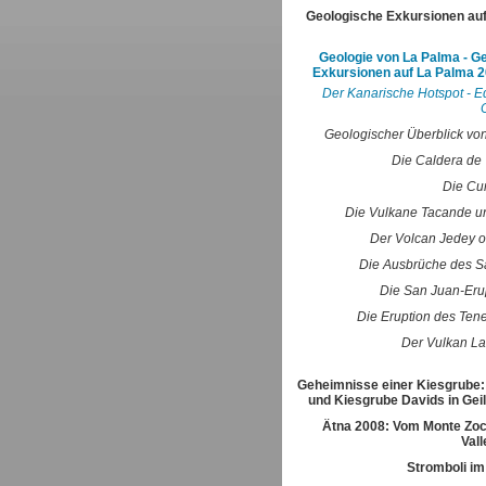
Geologische Exkursionen au
Geologie von La Palma - G
Exkursionen auf La Palma 2
Der Kanarische Hotspot - E
Geologischer Überblick vo
Die Caldera de 
Die Cu
Die Vulkane Tacande u
Der Volcan Jedey o
Die Ausbrüche des S
Die San Juan-Eru
Die Eruption des Ten
Der Vulkan La
Geheimnisse einer Kiesgrube:
und Kiesgrube Davids in Gei
Ätna 2008: Vom Monte Zoc
Vall
Stromboli im