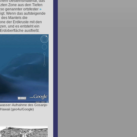
chem Gesteinsmaterial, das
nzten Zone aus den Tiefen
so genannter ortsfester
igt. Wenn das aufsteigende
 des Mantels die
ne der Erdkruste mit den
zen, und es entsteht ein
Erdoberfläche ausfließt.
terwasser-Aufnahme des Gosanjo-
 Hawaii (geo4u/Google)