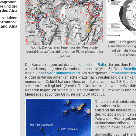
avagrotten,
e und der
h des Ätna
en aktiven
 Stromboli,
cano, Ätna
Abb. 6: Das geoma
Atlantikbodens zeig
Abb. 5: Die Kanaren liegen vor der Westküste
auf dem die Kana
Nordafrikas auf der afrikanischen Platte (Ausschnitt)
Jahren (Aussch
(NASA)
Die Kanaren liegen auf der
afrikanischen Platte
, die aus dem Kon
westlich vorgelagerten Ozeanboden besteht (Abb. 5). Der
Schelfb
ist ein
passiver Kontinentalrand
. Am divergenten
mittelatlantis
Ridge) driftet die amerikanische Platte nach Westen und die afrikan
momentane Ostdrift hat eine Geschwindigkeit von etwa 2,3-3 cm/a, 
seit dem Jura liegt bei 1,2 cm/a. Der Krustenstreifen vor der Westküs
Kanaren liegen, ist mit fast 180 Ma der älteste Teil im Atlantik und h
Meeresgebiet vor der Ostküste der USA (Abb. 6).
Durch die plattentekton
ozeanischen Kruste über
entstand die Inselkette, 
des Hotspots durch den 
Palma und Hierro gekennz
Vulkanismus erlischt jed
Hotspot hinweg bewegt.
Südwestlich von El Hierro