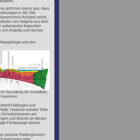
lbogens.
ese geht nun davon aus, dass
tstörungen in NE-SW-
kanarischen Archipel reicht.
Austreten von Magma aus dem
n aufeinander folgenden
n von Anguita und Hernan
 Atlasgebirge und den
e Darstellung der Instabilitäts-
Hypothese
 damit Faltungen und
latte. Dadurch würden Teile
der Schwächezonen am
ungen und Brüche an diesen
ugte Förderwege dienen
sen passive Plattengrenzen
törungszonen oder