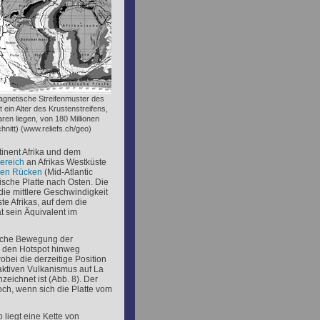
gnetische Streifenmuster des
t ein Alter des Krustenstreifens,
ren liegen, von 180 Millionen
nitt) (www.reliefs.ch/geo)
tinent Afrika und dem
ereich
an Afrikas Westküste
chen Rücken
(Mid-Atlantic
ische Platte nach Osten. Die
die mittlere Geschwindigkeit
te Afrikas, auf dem die
at sein Äquivalent im
ische Bewegung der
 den Hotspot hinweg
wobei die derzeitige Position
aktiven Vulkanismus auf La
eichnet ist (Abb. 8). Der
och, wenn sich die Platte vom
 liegt eine Kette von