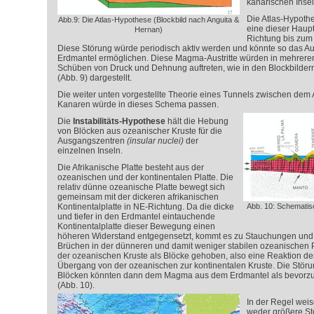
kanarischen Inse
Die Atlas-Hypoth
Abb.9: Die Atlas-Hypothese (Blockbild nach Anguita &
eine dieser Haup
Hernan)
Richtung bis zum 
Diese Störung würde periodisch aktiv werden und könnte so das 
Erdmantel ermöglichen. Diese Magma-Austritte würden in mehrere
Schüben von Druck und Dehnung auftreten, wie in den Blockbilder
(Abb. 9) dargestellt.
Die weiter unten vorgestellte Theorie eines Tunnels zwischen dem
Kanaren würde in dieses Schema passen.
Die
Instabilitäts-Hypothese
hält die Hebung
von Blöcken aus ozeanischer Kruste für die
Ausgangszentren
(insular nuclei)
der
einzelnen Inseln.
Die Afrikanische Platte besteht aus der
ozeanischen und der kontinentalen Platte. Die
relativ dünne ozeanische Platte bewegt sich
gemeinsam mit der dickeren afrikanischen
Kontinentalplatte in NE-Richtung. Da die dicke
Abb. 10: Schematisch
und tiefer in den Erdmantel eintauchende
Kontinentalplatte dieser Bewegung einen
höheren Widerstand entgegensetzt, kommt es zu Stauchungen und
Brüchen in der dünneren und damit weniger stabilen ozeanischen P
der ozeanischen Kruste als Blöcke gehoben, also eine Reaktion 
Übergang von der ozeanischen zur kontinentalen Kruste. Die Stör
Blöcken könnten dann dem Magma aus dem Erdmantel als bevorz
(Abb. 10).
In der Regel wei
weder größere S