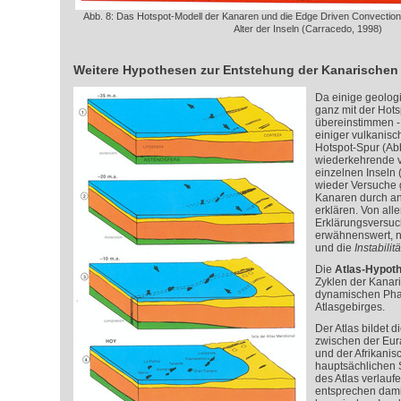
Abb. 8: Das Hotspot-Modell der Kanaren und die Edge Driven Convection
Alter der Inseln (Carracedo, 1998)
Weitere Hypothesen zur Entstehung der Kanarischen 
Da einige geolog
ganz mit der Hot
übereinstimmen - 
einiger vulkanisch
Hotspot-Spur (Abb
wiederkehrende vu
einzelnen Inseln 
wieder Versuche 
Kanaren durch a
erklären. Von all
Erklärungsversuc
erwähnenswert, n
und die
Instabili
Die
Atlas-Hypot
Zyklen der Kanari
dynamischen Pha
Atlasgebirges.
Der Atlas bildet 
zwischen der Eur
und der Afrikanis
hauptsächlichen 
des Atlas verlau
entsprechen dami