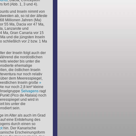
unts
, Dacia, Conception
 fort (Abb. 1, 3 und 4).
ounts und Inseln nimmt von
esten ab, so ist der älteste
68 Millionen Jahren (Ma)
or 55 Ma, Dacia vor 47 Ma,
a, Lanzarote und
24 Ma, Gran Canaria vor 15
 Ma und die jüngsten Inseln
 schließlich vor 2 bzw. 1 Ma
ter der Inseln folgt auch der
Während die nordöstlichen
eits wieder bis unter die
rodierte ehemalige
len, die östlichen Inseln
eventura nur noch relativ
 über dem Meeresspiegel,
westlichen Inseln große
Die nur noch 2,8 km² kleine
inselgruppe
Selvagens
ragt
Punkt (Pico de Atalaia) noch
resspiegel und wird in
it bis unter die
odiert sein.
e im Alter als auch im Grad
 auf eine Entstehung des
ogens durch einen so
ot
hin. Der Kanarische
ulkanische Erscheinungsform