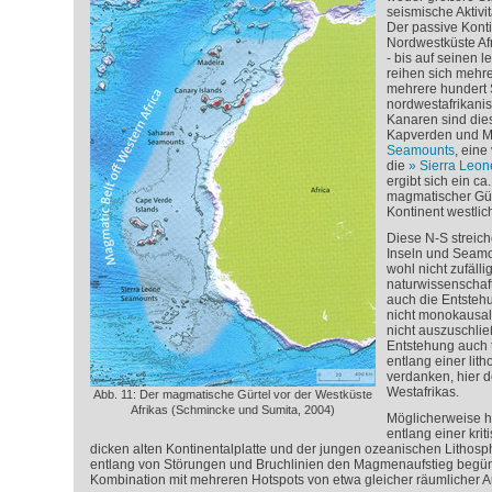
seismische Aktivi
Der passive Konti
Nordwestküste Af
- bis auf seinen 
reihen sich mehr
mehrere hundert 
nordwestafrikanis
Kanaren sind dies
Kapverden und M
Seamounts
, eine
die
Sierra Leo
ergibt sich ein ca
magmatischer Gür
Kontinent westlich
Diese N-S streic
Inseln und Seamou
wohl nicht zufällig
naturwissenschaf
auch die Entsteh
nicht monokausal 
nicht auszuschlie
Entstehung auch t
entlang einer lit
verdanken, hier d
Westafrikas.
Abb. 11: Der magmatische Gürtel vor der Westküste
Afrikas (Schmincke und Sumita, 2004)
Möglicherweise ha
entlang einer kri
dicken alten Kontinentalplatte und der jungen ozeanischen Lithos
entlang von Störungen und Bruchlinien den Magmenaufstieg begünst
Kombination mit mehreren Hotspots von etwa gleicher räumlicher 