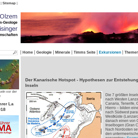
Sitemap
 Olzem
m-Geologe
singer
enschaften
Home
Geologie
Minerale
Timms Seite
Exkursionen
Theme
Der Kanarische Hotspot - Hypothesen zur Entstehun
Inseln
seln vor der
Die 7 größten Inse
e
nach Westen Lanzar
rer La
Canaria, Tenerife,
Hierro – bilden ei
018
nach Südwest parall
Westküste (Lanzaro
danach einen von O
Inselbogen (Gran Ca
Nach Nordosten setz
den untermeerisch