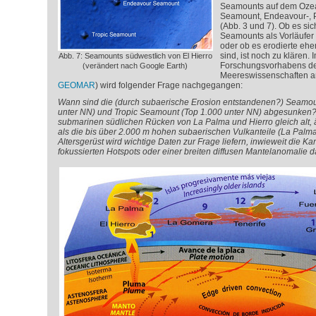
Seamounts auf dem Ozea
Seamount, Endeavour-, 
(Abb. 3 und 7). Ob es si
Seamounts als Vorläufer 
oder ob es erodierte ehe
sind, ist noch zu klären
Abb. 7: Seamounts südwestlich von El Hierro
Forschungsvorhabens des 
(verändert nach Google Earth)
Meereswissenschaften an 
GEOMAR
) wird folgender Frage nachgegangen:
Wann sind die (durch subaerische Erosion entstandenen?) Seamo
unter NN) und Tropic Seamount (Top 1.000 unter NN) abgesunken?
submarinen südlichen Rücken von La Palma und Hierro gleich alt, ä
als die bis über 2.000 m hohen subaerischen Vulkanteile (La Palm
Altersgerüst wird wichtige Daten zur Frage liefern, inwieweit die K
fokussierten Hotspots oder einer breiten diffusen Mantelanomalie da