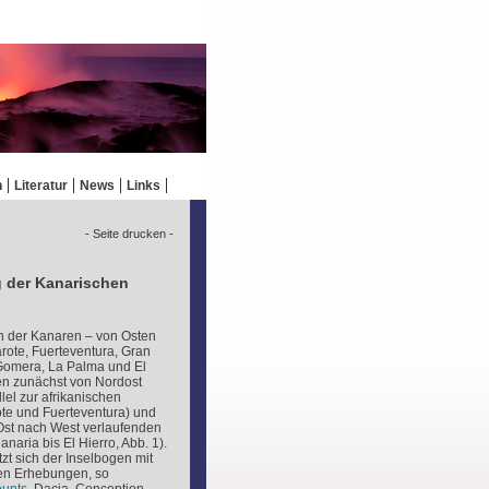
n
Literatur
News
Links
- Seite drucken -
g der Kanarischen
ln der Kanaren – von Osten
ote, Fuerteventura, Gran
 Gomera, La Palma und El
nen zunächst von Nordost
el zur afrikanischen
te und Fuerteventura) und
st nach West verlaufenden
naria bis El Hierro, Abb. 1).
t sich der Inselbogen mit
en Erhebungen, so