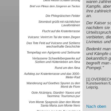
Diese Riesen schlafen unruhig
waren zahlre
Kampfe, aber
Brief von Plinius dem Jüngeren an Tacitus
ihre zahlrei
an.
Die Phlegräischen Felder
Stromboli grüßt mit nächtlichen
Der Kaiser s
Lavafontänen
nachdem sie 
Flucht auf die Kraterterrasse
Urteilsspruch
verbieten, di
Vulcano: Verirrt im Tal der toten Ziegen
Livineius und
Das Tote Feld auf Vulcano und Siziliens
wechselhafte Geschichte
Bedenkt man d
Tempeltag von Agrigento und Selinunte
und Kämpfe d
bekanntlich g
Verlassene Schwefelbergwerke auf
Sizilien und Hüttenleben am Ätna
begreift man 
Pompeji."
Rund um den Ätna
Aufstieg zur Kraterterrasse und das 3000-
Meter-Rad
[1] OVERBECK, 
Kunstwerken fü
Wanderung auf Goethes Spuren zu den
Monti de Fiore
Leipzig.
Gole Alcántara, Giardini- Naxos und
Taormina: Tourismus pur
Vom Monte Spagnolo über den Monte
Santa Maria zum Monte Nero
Nach oben