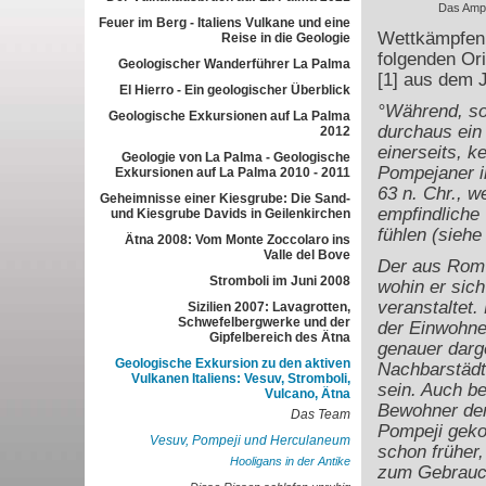
Das Amph
Feuer im Berg - Italiens Vulkane und eine
Wettkämpfen i
Reise in die Geologie
folgenden Or
Geologischer Wanderführer La Palma
[1] aus dem 
El Hierro - Ein geologischer Überblick
°Während, so
Geologische Exkursionen auf La Palma
durchaus ein
2012
einerseits, k
Geologie von La Palma - Geologische
Pompejaner i
Exkursionen auf La Palma 2010 - 2011
63 n. Chr., w
Geheimnisse einer Kiesgrube: Die Sand-
empfindliche 
und Kiesgrube Davids in Geilenkirchen
fühlen (siehe
Ätna 2008: Vom Monte Zoccolaro ins
Valle del Bove
Der aus Rom 
Stromboli im Juni 2008
wohin er sic
veranstaltet.
Sizilien 2007: Lavagrotten,
Schwefelbergwerke und der
der Einwohner
Gipfelbereich des Ätna
genauer darg
Geologische Exkursion zu den aktiven
Nachbarstädte
Vulkanen Italiens: Vesuv, Stromboli,
sein. Auch be
Vulcano, Ätna
Bewohner der
Das Team
Pompeji geko
Vesuv, Pompeji und Herculaneum
schon früher,
Hooligans in der Antike
zum Gebrauc