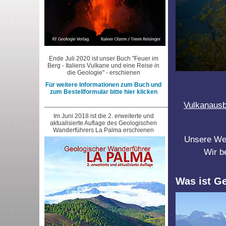
Ende Juli 2020 ist unser Buch "Feuer im
Berg - Italiens Vulkane und eine Reise in
die Geologie" - erschienen
Für weitere Informationen zum Buch und
zum Bestellformular bitte hier klicken
___________________________________________________
Vulkanausb
Im Juni 2018 ist die 2. erweiterte und
aktualisierte Auflage des Geologischen
Wanderführers La Palma erschienen
Unsere Webs
Wir b
Was ist G