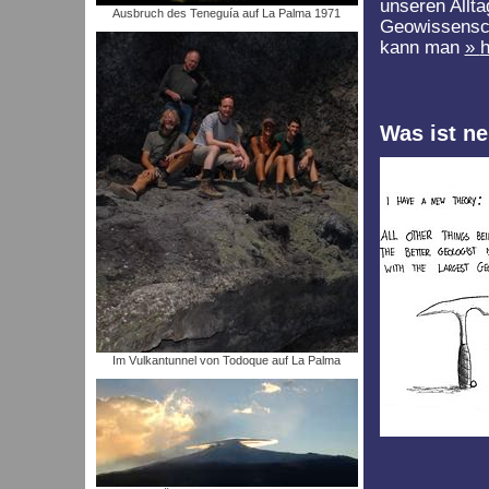
unseren Allt
Ausbruch des Teneguía auf La Palma 1971
Geowissensch
kann man
h
Was ist ne
Im Vulkantunnel von Todoque auf La Palma