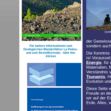
Quell
der Geowissen
sondern auch
Für weitere Informationen zum
Geologischen Wanderführer La Palma -
Die Kenntnis
und zum Bestellformular - bitte hier
klicken
ist Vorausse
Energie
, fü
Materialien, 
Verständnis
Tsunamis
, H
Evolution und
Diese Seite w
Freude an der
wir auf der E
Erde. Alles,