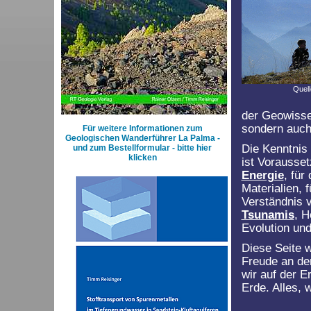
Quell
der Geowissen
sondern auch
Für weitere Informationen zum
Geologischen Wanderführer La Palma -
Die Kenntnis
und zum Bestellformular - bitte hier
klicken
ist Vorausse
Energie
, fü
Materialien, 
Verständnis
Tsunamis
, H
Evolution und
Diese Seite w
Freude an der
wir auf der E
Erde. Alles,