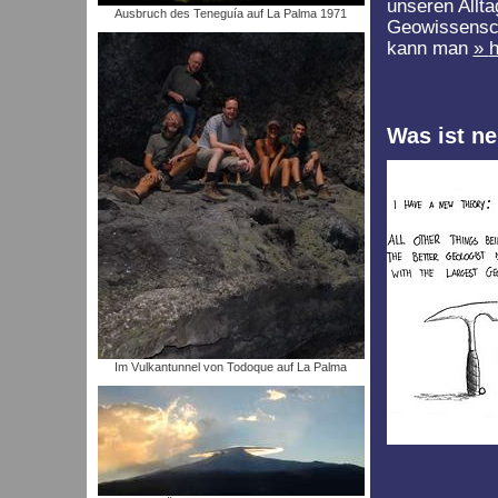
unseren Allt
Ausbruch des Teneguía auf La Palma 1971
Geowissensch
kann man
h
Was ist ne
Im Vulkantunnel von Todoque auf La Palma