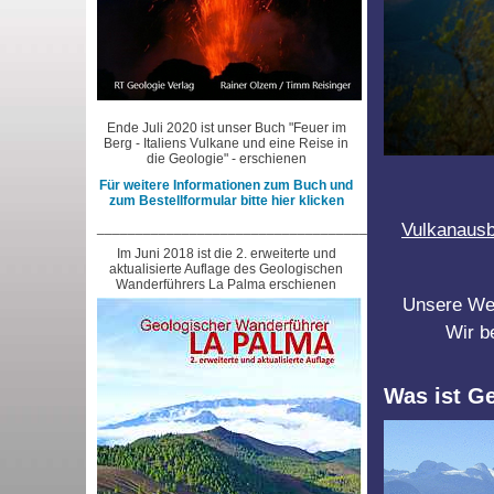
Ende Juli 2020 ist unser Buch "Feuer im
Berg - Italiens Vulkane und eine Reise in
die Geologie" - erschienen
Für weitere Informationen zum Buch und
zum Bestellformular bitte hier klicken
___________________________________________________
Vulkanausb
Im Juni 2018 ist die 2. erweiterte und
aktualisierte Auflage des Geologischen
Wanderführers La Palma erschienen
Unsere Webs
Wir b
Was ist G