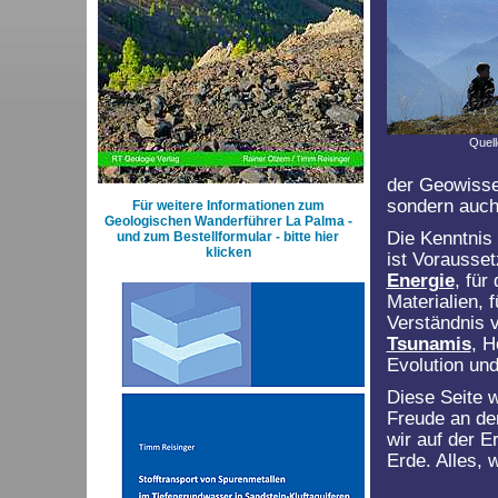
Quell
der Geowissen
sondern auch
Für weitere Informationen zum
Geologischen Wanderführer La Palma -
Die Kenntnis
und zum Bestellformular - bitte hier
klicken
ist Vorausse
Energie
, fü
Materialien, 
Verständnis
Tsunamis
, H
Evolution und
Diese Seite w
Freude an der
wir auf der E
Erde. Alles,