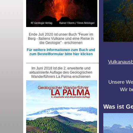
Ende Juli 2020 ist unser Buch "Feuer im
Berg - Italiens Vulkane und eine Reise in
die Geologie" - erschienen
Für weitere Informationen zum Buch und
zum Bestellformular bitte hier klicken
___________________________________________________
Vulkanausb
Im Juni 2018 ist die 2. erweiterte und
aktualisierte Auflage des Geologischen
Wanderführers La Palma erschienen
Unsere Webs
Wir b
Was ist G