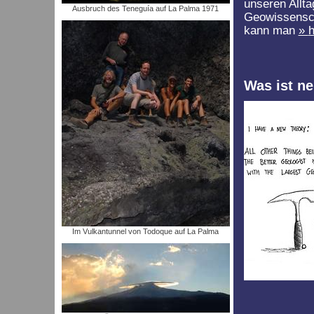
unseren Allt
Ausbruch des Teneguía auf La Palma 1971
Geowissensch
kann man
h
Was ist ne
Im Vulkantunnel von Todoque auf La Palma