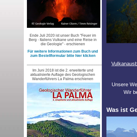
Ende Juli 2020 ist unser Buch "Feuer im
Berg - Italiens Vulkane und eine Reise in
die Geologie" - erschienen
Für weitere Informationen zum Buch und
zum Bestellformular bitte hier klicken
___________________________________________________
Vulkanausb
Im Juni 2018 ist die 2. erweiterte und
aktualisierte Auflage des Geologischen
Wanderführers La Palma erschienen
Unsere Webs
Wir b
Was ist G