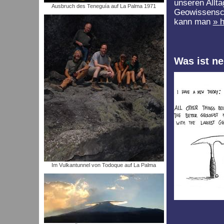
unseren Allt
Ausbruch des Teneguía auf La Palma 1971
Geowissensch
kann man
h
Was ist ne
Im Vulkantunnel von Todoque auf La Palma