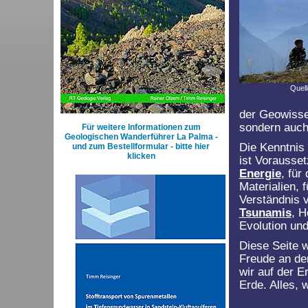
Quell
der Geowissen
sondern auch
Für weitere Informationen zum
Geologischen Wanderführer La Palma -
Die Kenntnis
und zum Bestellformular - bitte hier
klicken
ist Vorausse
Energie
, fü
Materialien, 
Verständnis
Tsunamis
, H
Evolution und
Diese Seite w
Freude an der
wir auf der E
Erde. Alles,