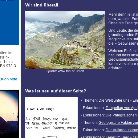
Wir sind überall
Mehr denn je ist
dem, was die Erde
Ohne die Erde geh
Und Leute, die di
grundlegenden E
Möglichkeiten un
die
Geowissensc
Welchen Einfluss 
allen im
hat und dass uns
tein-
Geowissenschafte
von Timm
kaum vorstellbar
ISBN 978-3-
erfahren.
Quelle: www.top-of-uri.ch
Buch bitte
Was ist neu auf dieser Seite?
- Themen:
Die Welt unter uns - Ein
- Exkursionen:
Tempeltag von Agri
- Exkursionen:
Die Phlegräischen 
- Themen:
Geologische Fakten z
- Exkursionen:
Der Vulkanausbruc
- Exkursionen:
Feuer im Berg - Ita