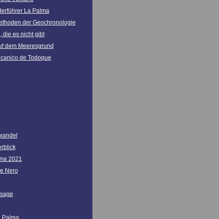
erführer La Palma
 Methoden der Geochronologie
 die es nicht gibt
auf dem Meeresgrund
lcanico de Todoque
wandel
rblick
lma 2021
e Nero
rsage
a Palma