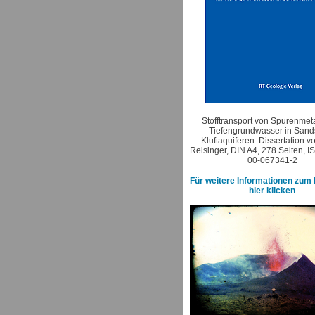
Stofftransport von Spurenmet
Tiefengrundwasser in Sands
Kluftaquiferen: Dissertation 
Reisinger, DIN A4, 278 Seiten, 
00-067341-2
Für weitere Informationen zum 
hier klicken