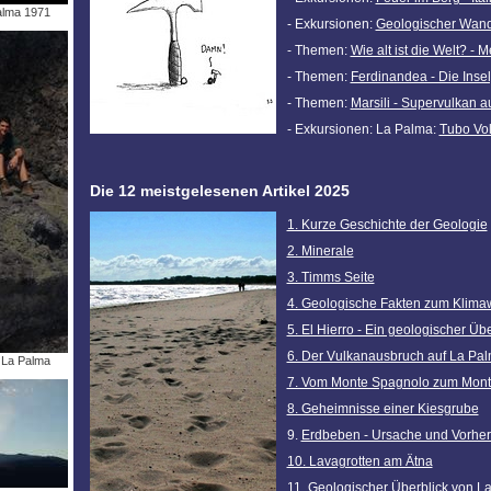
alma 1971
- Exkursionen:
Geologischer Wand
- Themen:
Wie alt ist die Welt? -
- Themen:
Ferdinandea - Die Insel,
- Themen:
Marsili - Supervulkan 
- Exkursionen: La Palma:
Tubo Vo
Die 12 meistgelesenen Artikel 2025
1. Kurze Geschichte der Geologie
2. Minerale
3. Timms Seite
4. Geologische Fakten zum Klima
5. El Hierro - Ein geologischer Übe
6. Der Vulkanausbruch auf La Pa
 La Palma
7. Vom Monte Spagnolo zum Mont
8. Geheimnisse einer Kiesgrube
9.
Erdbeben - Ursache und Vorhe
10. Lavagrotten am Ätna
11. Geologischer Überblick von L