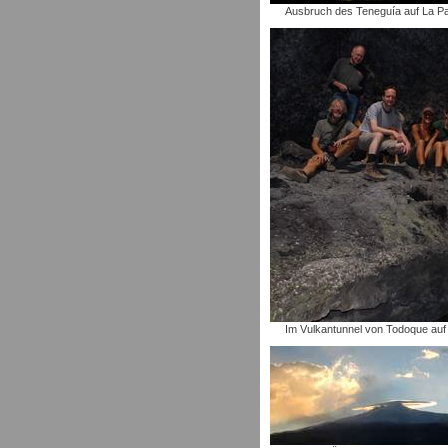
Ausbruch des Teneguía auf La P
Im Vulkantunnel von Todoque auf