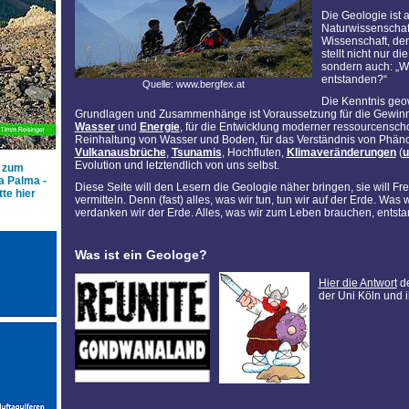
Die Geologie ist a
Naturwissenschaft
Wissenschaft, de
stellt nicht nur di
sondern auch: „W
entstanden?“
Quelle: www.bergfex.at
Die Kenntnis geo
Grundlagen und Zusammenhänge ist Voraussetzung für die Gewinn
Wasser
und
Energie
, für die Entwicklung moderner ressourcenscho
Reinhaltung von Wasser und Boden, für das Verständnis von Phä
Vulkanausbrüche
,
Tsunamis
, Hochfluten,
Klimaveränderungen
(
u
Evolution und letztendlich von uns selbst.
n zum
a Palma -
Diese Seite will den Lesern die Geologie näher bringen, sie will F
tte hier
vermitteln. Denn (fast) alles, was wir tun, tun wir auf der Erde. Was 
verdanken wir der Erde. Alles, was wir zum Leben brauchen, entst
Was ist ein Geologe?
Hier die Antwort
de
der Uni Köln und 