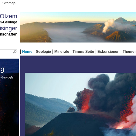
Sitemap
 Olzem
m-Geologe
singer
enschaften
Home
Geologie
Minerale
Timms Seite
Exkursionen
Theme