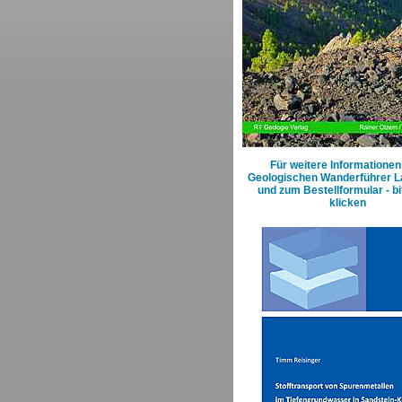
Für weitere Informatione
Geologischen Wanderführer L
und zum Bestellformular - bi
klicken