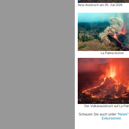
Ätna-Ausbruch am 05. Juli 2026
La Palma brennt
Der Vulkanausbruch auf La Pa
Schauen Sie auch unter
"News"
Exkursionen