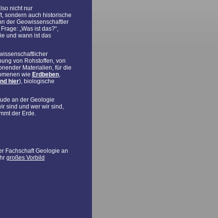
lso nicht nur
, sondern auch historische
nn der Geowissenschaftler
e Frage: „Was ist das?“,
ie und wann ist das
wissenschaftlicher
ung von Rohstoffen, von
nender Materialien, für die
nomenen wie
Erdbeben
,
nd hier
), biologische
reude an der Geologie
wir sind und wer wir sind,
ammt der Erde.
r Fachschaft Geologie an
ihr
großes Vorbild