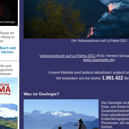
"Feuer im
e Reise in
Der Vulkanausbruch auf La Palma 2021
nen
 Buch und
r klicken
Vulkanausbruch auf La Palma 2021
(Foto: Herbert Schaa
_______________________________________________
www.casamartin.de
)
erte und
logischen
Unsere Website wird laufend aktualisiert, ergänzt u
chienen
1.881.422
Wir bedanken uns bei bisher
Be
Was ist Geologie?
Die Geologie ist 
Erde, von ihrem A
Zusammensetzung 
ihren physikalisc
Entwicklungsgesc
Prozessen, die si
formen.