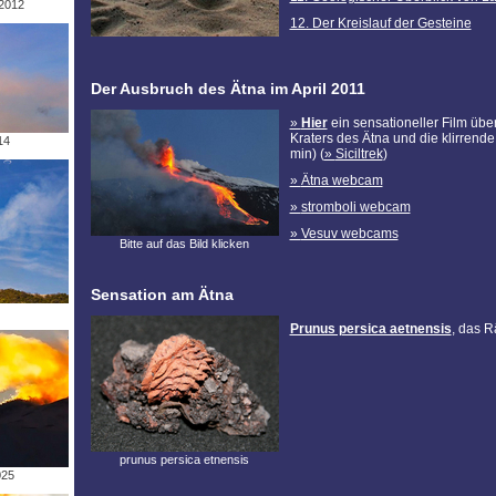
2012
12. Der Kreislauf der Gesteine
Der Ausbruch des Ätna im April 2011
Hier
ein sensationeller Film üb
Kraters des Ätna und die klirrend
14
min) (
Siciltrek
)
Ätna webcam
stromboli webcam
Vesuv webcams
Bitte auf das Bild klicken
Sensation am Ätna
Prunus persica aetnensis
, das R
prunus persica etnensis
025