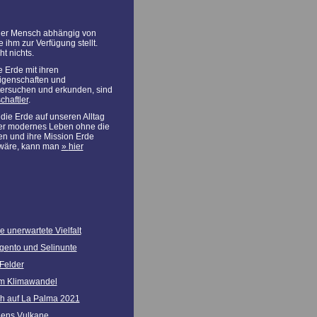
 der Mensch abhängig von
 ihm zur Verfügung stellt.
t nichts.
e Erde mit ihren
igenschaften und
tersuchen und erkunden, sind
haftler
.
die Erde auf unseren Alltag
er modernes Leben ohne die
n und ihre Mission Erde
 wäre, kann man
hier
e unerwartete Vielfalt
gento und Selinunte
Felder
um Klimawandel
h auf La Palma 2021
liens Vulkane