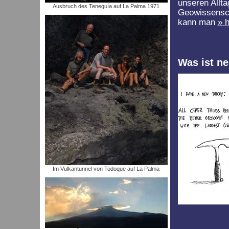
unseren Allt
Ausbruch des Teneguía auf La Palma 1971
Geowissensch
kann man
h
Was ist ne
Im Vulkantunnel von Todoque auf La Palma