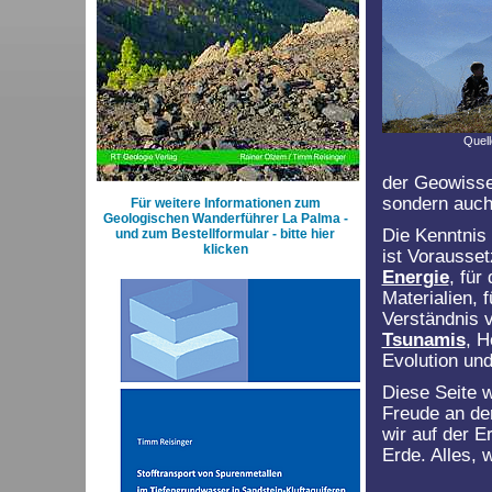
Quell
der Geowissen
sondern auch
Für weitere Informationen zum
Geologischen Wanderführer La Palma -
Die Kenntnis
und zum Bestellformular - bitte hier
klicken
ist Vorausse
Energie
, fü
Materialien, 
Verständnis
Tsunamis
, H
Evolution und
Diese Seite w
Freude an der
wir auf der E
Erde. Alles,