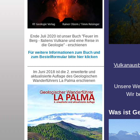
Ende Juli 2020 ist unser Buch "Feuer im
Berg - Italiens Vulkane und eine Reise in
die Geologie" - erschienen
Für weitere Informationen zum Buch und
zum Bestellformular bitte hier klicken
___________________________________________________
Vulkanausb
Im Juni 2018 ist die 2. erweiterte und
aktualisierte Auflage des Geologischen
Wanderführers La Palma erschienen
Unsere Webs
Wir b
Was ist G