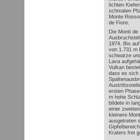
lichten Kiefe
schmalen Pfa
Monte Rosso 
de Fiore.
Die Monti de 
Ausbruchstel
1974. Bis au
von 1.731 m h
schwarze und
Lava aufgehäu
Vulkan bestei
dass es sich
Spaltenausbr
Austrittsstell
ersten Phase 
m hohe Schla
bildete in l
einer zweite
kleinere Mont
ausgetreten 
Gipfelbereich
Kraters frei 