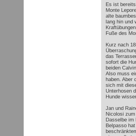
Es ist bereit
Monte Lepore
alte baumbes
lang hin und 
Kraftübungen
Fuße des Mon
Kurz nach 18 
Überraschung
das Terrasse
sofort die Hu
beiden Calvin
Also muss ei
haben. Aber 
sich mit dies
Unterhosen d
Hunde wissen
Jan und Rain
Nicolosi zum
Dasselbe im N
Belpasso hat 
beschränktem