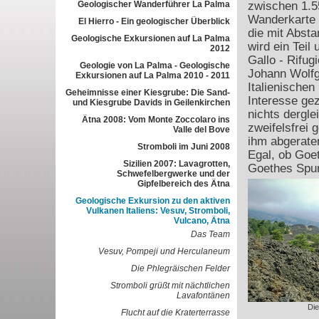
Geologischer Wanderführer La Palma
zwischen 1.55
Wanderkarte d
El Hierro - Ein geologischer Überblick
die mit Absta
Geologische Exkursionen auf La Palma
wird ein Tei
2012
Gallo - Rifug
Geologie von La Palma - Geologische
Johann Wolfg
Exkursionen auf La Palma 2010 - 2011
Italienischen
Geheimnisse einer Kiesgrube: Die Sand-
Interesse gez
und Kiesgrube Davids in Geilenkirchen
nichts dergle
Ätna 2008: Vom Monte Zoccolaro ins
zweifelsfrei
Valle del Bove
ihm abgerate
Stromboli im Juni 2008
Egal, ob Goet
Sizilien 2007: Lavagrotten,
Goethes Spur
Schwefelbergwerke und der
Gipfelbereich des Ätna
Geologische Exkursion zu den aktiven
Vulkanen Italiens: Vesuv, Stromboli,
Vulcano, Ätna
Das Team
Vesuv, Pompeji und Herculaneum
Die Phlegräischen Felder
Stromboli grüßt mit nächtlichen
Lavafontänen
Di
Flucht auf die Kraterterrasse