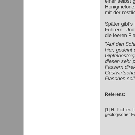
einer selbst
Honigmelone.
mit der restl
Später gibt's
Führern. Und 
die leeren Fl
"Auf den Sch
hier, gedeiht
Gipfelbesteig
diesen sehr p
Fässern direk
Gastwirtscha
Flaschen sol
Referenz:
[1] H. Pichler. 
geologischer Fü