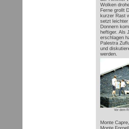
Wolken drohe
Ferne grollt 
kurzer Rast 
setzt leichte
Donnern komm
heftiger. Als
erschlagen ha
Palestra Zufl
und diskutier
werden.
Vor dem Ri
Monte Capre,
Monte Fornell