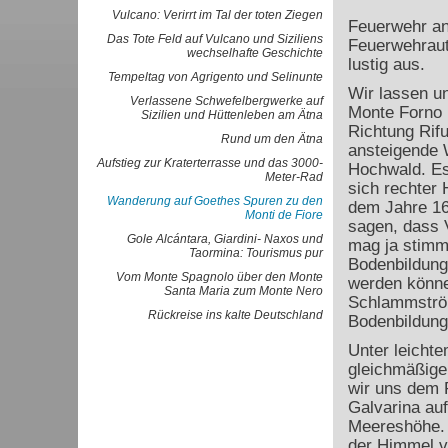
Vulcano: Verirrt im Tal der toten Ziegen
Feuerwehr an
Das Tote Feld auf Vulcano und Siziliens
Feuerwehraut
wechselhafte Geschichte
lustig aus.
Tempeltag von Agrigento und Selinunte
Wir lassen u
Verlassene Schwefelbergwerke auf
Monte Forno 
Sizilien und Hüttenleben am Ätna
Richtung Rifu
Rund um den Ätna
ansteigende 
Aufstieg zur Kraterterrasse und das 3000-
Hochwald. Es
Meter-Rad
sich rechter 
Wanderung auf Goethes Spuren zu den
dem Jahre 160
Monti de Fiore
sagen, dass 
Gole Alcántara, Giardini- Naxos und
mag ja stimme
Taormina: Tourismus pur
Bodenbildung 
Vom Monte Spagnolo über den Monte
werden könne
Santa Maria zum Monte Nero
Schlammström
Rückreise ins kalte Deutschland
Bodenbildung
Unter leicht
gleichmäßige
wir uns dem R
Galvarina au
Meereshöhe. M
der Himmel v