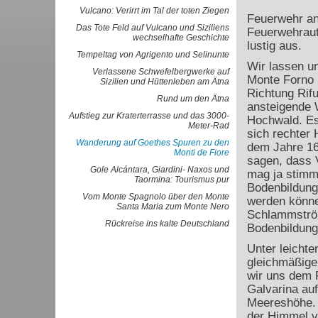
Vulcano: Verirrt im Tal der toten Ziegen
Feuerwehr an
Das Tote Feld auf Vulcano und Siziliens
Feuerwehraut
wechselhafte Geschichte
lustig aus.
Tempeltag von Agrigento und Selinunte
Wir lassen u
Verlassene Schwefelbergwerke auf
Monte Forno 
Sizilien und Hüttenleben am Ätna
Richtung Rifu
Rund um den Ätna
ansteigende 
Aufstieg zur Kraterterrasse und das 3000-
Hochwald. Es
Meter-Rad
sich rechter 
Wanderung auf Goethes Spuren zu den
dem Jahre 160
Monti de Fiore
sagen, dass 
Gole Alcántara, Giardini- Naxos und
mag ja stimme
Taormina: Tourismus pur
Bodenbildung 
Vom Monte Spagnolo über den Monte
werden könne
Santa Maria zum Monte Nero
Schlammström
Rückreise ins kalte Deutschland
Bodenbildung
Unter leicht
gleichmäßige
wir uns dem R
Galvarina au
Meereshöhe. M
der Himmel v