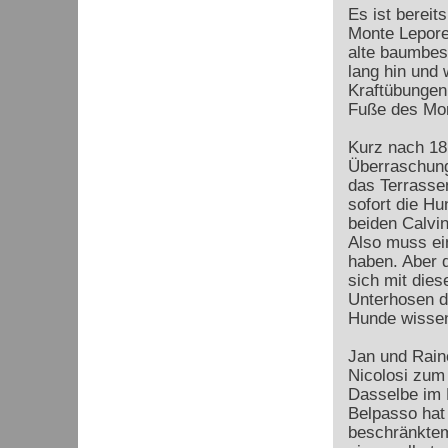
Es ist bereit
Monte Lepore
alte baumbes
lang hin und 
Kraftübungen
Fuße des Mon
Kurz nach 18 
Überraschung
das Terrasse
sofort die Hu
beiden Calvin
Also muss ei
haben. Aber 
sich mit dies
Unterhosen d
Hunde wissen
Jan und Rain
Nicolosi zum
Dasselbe im N
Belpasso hat 
beschränktem