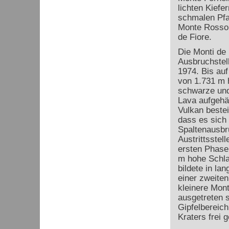
lichten Kiefe
schmalen Pfa
Monte Rosso 
de Fiore.
Die Monti de 
Ausbruchstel
1974. Bis au
von 1.731 m h
schwarze und
Lava aufgehäu
Vulkan bestei
dass es sich
Spaltenausbr
Austrittsstell
ersten Phase 
m hohe Schla
bildete in l
einer zweite
kleinere Mont
ausgetreten 
Gipfelbereich
Kraters frei 