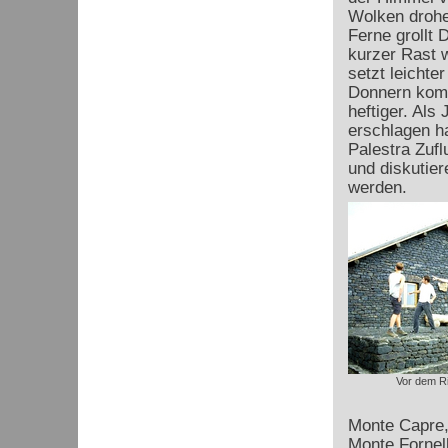
Wolken drohe
Ferne grollt 
kurzer Rast 
setzt leichte
Donnern komm
heftiger. Als
erschlagen ha
Palestra Zufl
und diskutier
werden.
Vor dem Ri
Monte Capre,
Monte Fornell