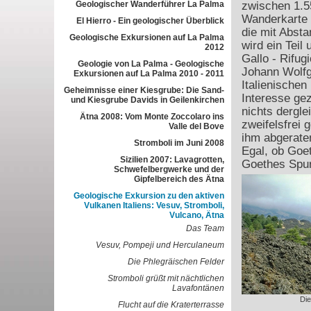
Geologischer Wanderführer La Palma
zwischen 1.55
Wanderkarte d
El Hierro - Ein geologischer Überblick
die mit Absta
Geologische Exkursionen auf La Palma
wird ein Tei
2012
Gallo - Rifug
Geologie von La Palma - Geologische
Johann Wolfg
Exkursionen auf La Palma 2010 - 2011
Italienischen
Geheimnisse einer Kiesgrube: Die Sand-
Interesse gez
und Kiesgrube Davids in Geilenkirchen
nichts dergle
Ätna 2008: Vom Monte Zoccolaro ins
zweifelsfrei
Valle del Bove
ihm abgerate
Stromboli im Juni 2008
Egal, ob Goet
Sizilien 2007: Lavagrotten,
Goethes Spur
Schwefelbergwerke und der
Gipfelbereich des Ätna
Geologische Exkursion zu den aktiven
Vulkanen Italiens: Vesuv, Stromboli,
Vulcano, Ätna
Das Team
Vesuv, Pompeji und Herculaneum
Die Phlegräischen Felder
Stromboli grüßt mit nächtlichen
Lavafontänen
Di
Flucht auf die Kraterterrasse