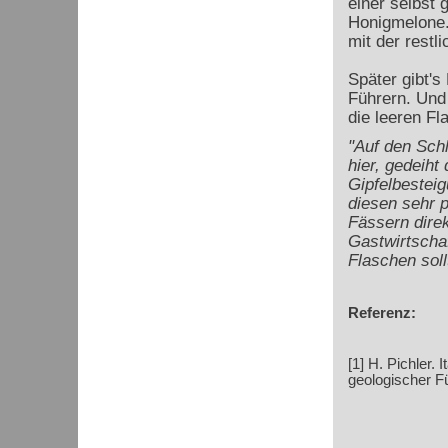
einer selbst
Honigmelone.
mit der restl
Später gibt's
Führern. Und 
die leeren Fl
"Auf den Sch
hier, gedeiht
Gipfelbesteig
diesen sehr p
Fässern direk
Gastwirtscha
Flaschen sol
Referenz:
[1] H. Pichler. 
geologischer Fü