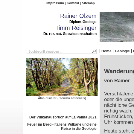
Impressum
Kontakt
Sitemap
Rainer Olzem
Diplom-Geologe
Timm Reisinger
Dr. rer. nat. Geowissenschaften
Home
Geologie
Wanderung
von Rainer
Verschlafene
Ätna-Ginster (Genista aetnensis)
oder die ung
nächtliche Ge
richtig wach
Frühstücken,
Der Vulkanausbruch auf La Palma 2021
Uhr kommen w
Feuer im Berg - Italiens Vulkane und eine
Reise in die Geologie
Heute steht 