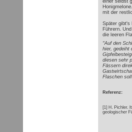
einer selbst
Honigmelone.
mit der restl
Später gibt's
Führern. Und 
die leeren Fl
"Auf den Sch
hier, gedeiht
Gipfelbesteig
diesen sehr p
Fässern direk
Gastwirtscha
Flaschen sol
Referenz:
[1] H. Pichler. 
geologischer Fü