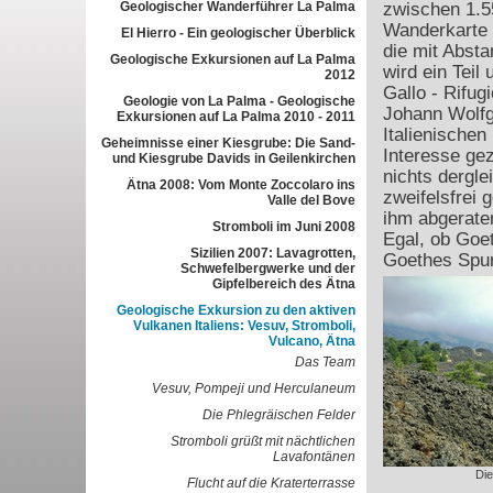
Geologischer Wanderführer La Palma
zwischen 1.55
Wanderkarte d
El Hierro - Ein geologischer Überblick
die mit Absta
Geologische Exkursionen auf La Palma
wird ein Tei
2012
Gallo - Rifug
Geologie von La Palma - Geologische
Johann Wolfg
Exkursionen auf La Palma 2010 - 2011
Italienischen
Geheimnisse einer Kiesgrube: Die Sand-
Interesse gez
und Kiesgrube Davids in Geilenkirchen
nichts dergle
Ätna 2008: Vom Monte Zoccolaro ins
zweifelsfrei
Valle del Bove
ihm abgerate
Stromboli im Juni 2008
Egal, ob Goet
Sizilien 2007: Lavagrotten,
Goethes Spur
Schwefelbergwerke und der
Gipfelbereich des Ätna
Geologische Exkursion zu den aktiven
Vulkanen Italiens: Vesuv, Stromboli,
Vulcano, Ätna
Das Team
Vesuv, Pompeji und Herculaneum
Die Phlegräischen Felder
Stromboli grüßt mit nächtlichen
Lavafontänen
Di
Flucht auf die Kraterterrasse