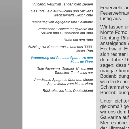
Vulcano: Verirrt im Tal der toten Ziegen
Feuerwehr an
Das Tote Feld auf Vulcano und Siziliens
Feuerwehraut
wechselhafte Geschichte
lustig aus.
Tempeltag von Agrigento und Selinunte
Wir lassen u
Verlassene Schwefelbergwerke auf
Monte Forno 
Sizilien und Hüttenleben am Ätna
Richtung Rifu
Rund um den Ätna
ansteigende 
Aufstieg zur Kraterterrasse und das 3000-
Hochwald. Es
Meter-Rad
sich rechter 
Wanderung auf Goethes Spuren zu den
dem Jahre 160
Monti de Fiore
sagen, dass 
Gole Alcántara, Giardini- Naxos und
mag ja stimme
Taormina: Tourismus pur
Bodenbildung 
Vom Monte Spagnolo über den Monte
werden könne
Santa Maria zum Monte Nero
Schlammström
Rückreise ins kalte Deutschland
Bodenbildung
Unter leicht
gleichmäßige
wir uns dem R
Galvarina au
Meereshöhe. M
der Himmel v