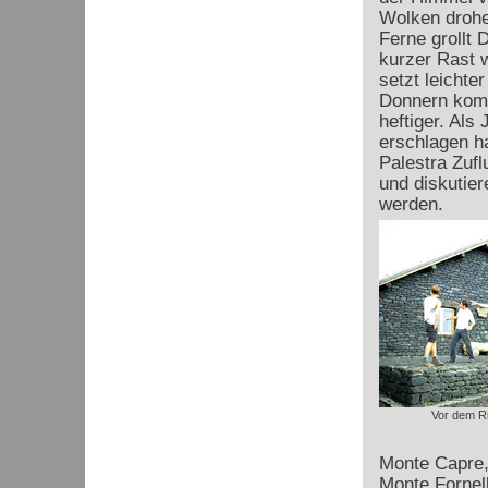
Wolken drohe
Ferne grollt 
kurzer Rast 
setzt leichte
Donnern komm
heftiger. Als
erschlagen ha
Palestra Zufl
und diskutier
werden.
Vor dem Ri
Monte Capre,
Monte Fornell