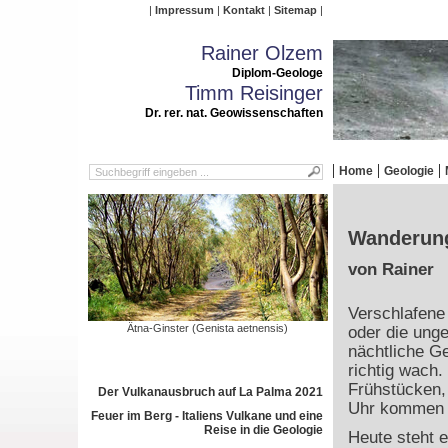
Impressum
Kontakt
Sitemap
Rainer Olzem
Diplom-Geologe
Timm Reisinger
Dr. rer. nat. Geowissenschaften
Home
Geologie
Wanderung
von Rainer
Verschlafene
Ätna-Ginster (Genista aetnensis)
oder die ung
nächtliche Ge
richtig wach
Frühstücken,
Der Vulkanausbruch auf La Palma 2021
Uhr kommen w
Feuer im Berg - Italiens Vulkane und eine
Reise in die Geologie
Heute steht 