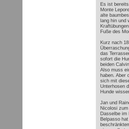
Es ist bereit
Monte Lepore
alte baumbes
lang hin und 
Kraftübungen
Fuße des Mon
Kurz nach 18 
Überraschung
das Terrasse
sofort die Hu
beiden Calvin
Also muss ei
haben. Aber 
sich mit dies
Unterhosen d
Hunde wissen
Jan und Rain
Nicolosi zum
Dasselbe im N
Belpasso hat 
beschränktem