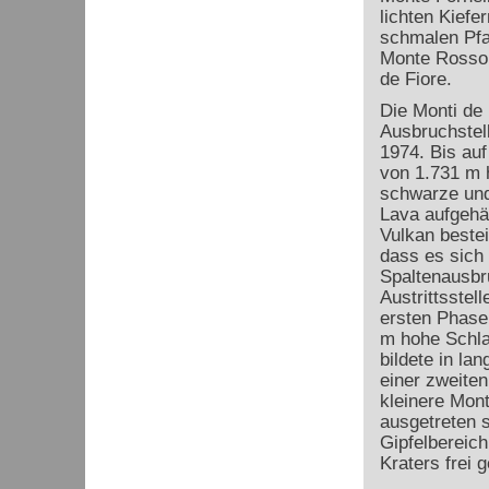
lichten Kiefe
schmalen Pfa
Monte Rosso 
de Fiore.
Die Monti de 
Ausbruchstel
1974. Bis au
von 1.731 m h
schwarze und
Lava aufgehäu
Vulkan bestei
dass es sich
Spaltenausbr
Austrittsstell
ersten Phase 
m hohe Schla
bildete in l
einer zweite
kleinere Mont
ausgetreten 
Gipfelbereich
Kraters frei 