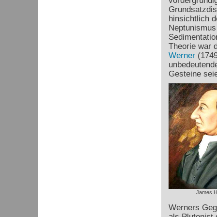
vordergründig
Grundsatzdis
hinsichtlich
Neptunismus b
Sedimentatio
Theorie war 
Werner
(1749
unbedeutende,
Gesteine sei
James H
Werners Gege
als Plutonist