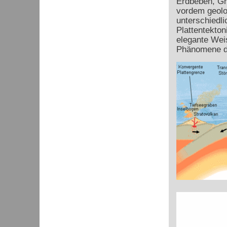
Erdbeben, Gr
vordem geolo
unterschiedli
Plattentekton
elegante Weis
Phänomene d