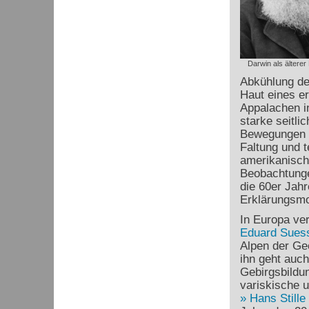
Darwin als älterer
Abkühlung de
Haut eines er
Appalachen i
starke seitl
Bewegungen h
Faltung und t
amerikanisc
Beobachtunge
die 60er Jah
Erklärungsmod
In Europa ve
Eduard Sues
Alpen der Ge
ihn geht auch
Gebirgsbildu
variskische 
Hans Stille