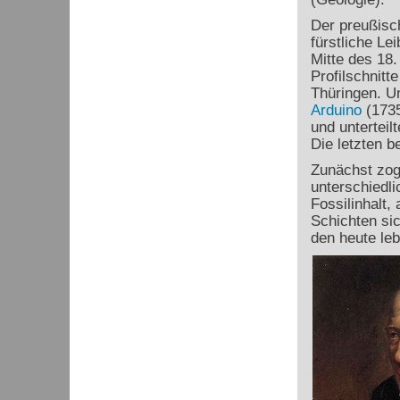
Der preußisc
fürstliche Le
Mitte des 18.
Profilschnitt
Thüringen. U
Arduino
(1735
und unterteil
Die letzten 
Zunächst zog
unterschiedli
Fossilinhalt,
Schichten si
den heute le