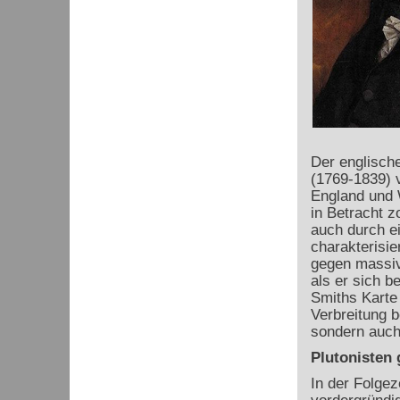
Der englisch
(1769-1839) v
England und W
in Betracht z
auch durch e
charakterisie
gegen massiv
als er sich b
Smiths Karte 
Verbreitung b
sondern auch
Plutonisten
In der Folgez