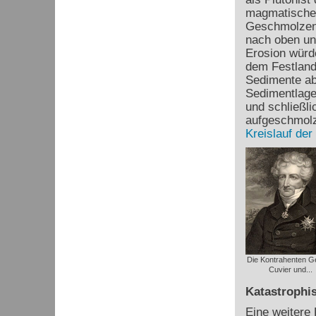
magmatischen
Geschmolzene
nach oben un
Erosion würde
dem Festland
Sedimente ab
Sedimentlagen
und schließl
aufgeschmolz
Kreislauf der
Die Kontrahenten G
Cuvier und...
Katastrophis
Eine weitere