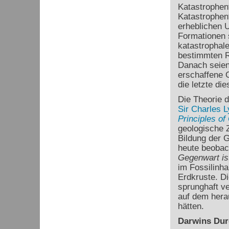
Katastrophent
Katastrophen
erheblichen U
Formationen 
katastrophale
bestimmten R
Danach seien
erschaffene O
die letzte di
Die Theorie 
Sir Charles L
Principles of
geologische Z
Bildung der G
heute beobac
Gegenwart is
im Fossilinha
Erdkruste. D
sprunghaft ve
auf dem hera
hätten.
Darwins Dur