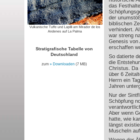
das Festhalte
Schöpfungsge
der unumstöß
biblischen Ze
Vulkanische Tuffe und Lapilli am Mirador de los
verhindert. A
Andenes auf La Palma
war streng n
Genesis von 
erschaffen w
Stratigrafische Tabelle von
Deutschland
So datierte 
die Entstehu
zum
Downloaden
(7 MB)
Christus. Da 
über 6 Zeital
Herrn ein Tag
Jahren unter
Nur der Sintf
Schöpfung no
verantwortli
Aber wenn Go
hatte, wie k
längst existie
Muscheln auf 
Wegen der Ähn