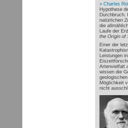
Charles Ro
Hypothese de
Durchbruch. D
natürlichen 
die allmähli
Laufe der Erd
the Origin of
Einer der let
Katastrophism
Leistungen in
Eiszeitforsc
Artenvielfalt
wissen die Ge
geologischen 
Möglichkeit 
nicht ausschl