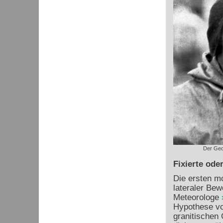
Der Geo
Fixierte ode
Die ersten mo
lateraler Be
Meteorologe
Hypothese vo
granitischen 