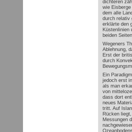
dichteren zä
wie Eisberge
dem alle Lan
durch relativ
erklärte den 
Küstenlinien 
beiden Seiten
Wegeners The
Ablehnung, da
Erst der brit
durch Konvek
Bewegungsmec
Ein Paradigm
jedoch erst i
als man erka
von mitteloz
dass dort ent
neues Materi
tritt. Auf Isl
Rücken liegt
Messungen d
nachgewiesen
Ozeanbodens 