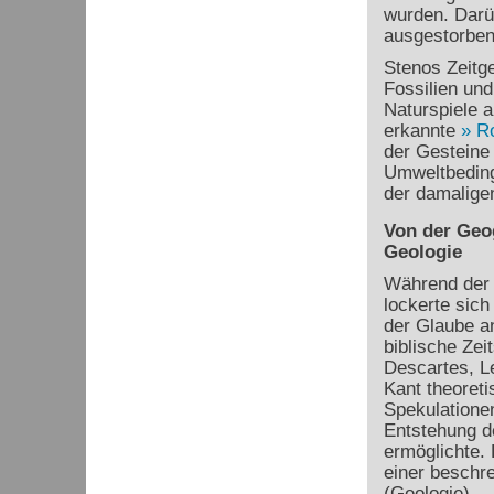
wurden. Darüb
ausgestorben
Stenos Zeitg
Fossilien und
Naturspiele 
erkannte
R
der Gesteine 
Umweltbeding
der damaligen
Von der Geo
Geologie
Während der 
lockerte sich
der Glaube a
biblische Zei
Descartes, L
Kant theoreti
Spekulationen
Entstehung d
ermöglichte.
einer beschr
(Geologie).