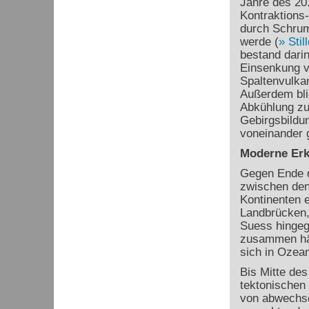
Jahre des 20.
Kontraktions
durch Schrum
werde (
Stil
bestand dari
Einsenkung 
Spaltenvulkan
Außerdem blie
Abkühlung zu
Gebirgsbildun
voneinander g
Moderne Erk
Gegen Ende d
zwischen den
Kontinenten e
Landbrücken, 
Suess hingeg
zusammen hä
sich in Ozea
Bis Mitte des
tektonischen 
von abwechse