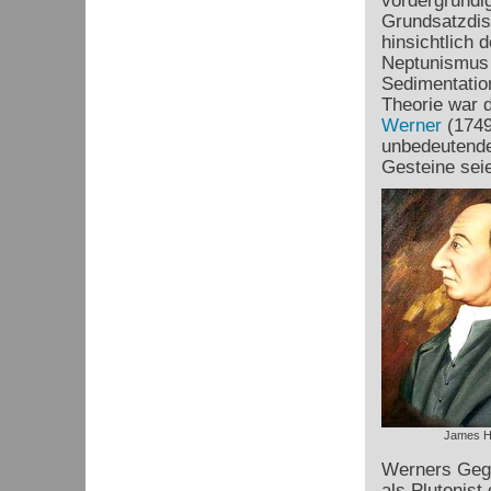
vordergründig
Grundsatzdis
hinsichtlich
Neptunismus b
Sedimentatio
Theorie war 
Werner
(1749
unbedeutende,
Gesteine sei
James H
Werners Gege
als Plutonist