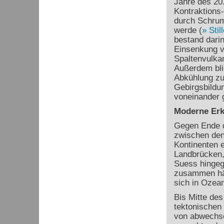
Jahre des 20.
Kontraktions
durch Schrum
werde (
Stil
bestand dari
Einsenkung 
Spaltenvulkan
Außerdem blie
Abkühlung zu
Gebirgsbildun
voneinander g
Moderne Erk
Gegen Ende d
zwischen den
Kontinenten e
Landbrücken, 
Suess hingeg
zusammen hä
sich in Ozea
Bis Mitte des
tektonischen 
von abwechse