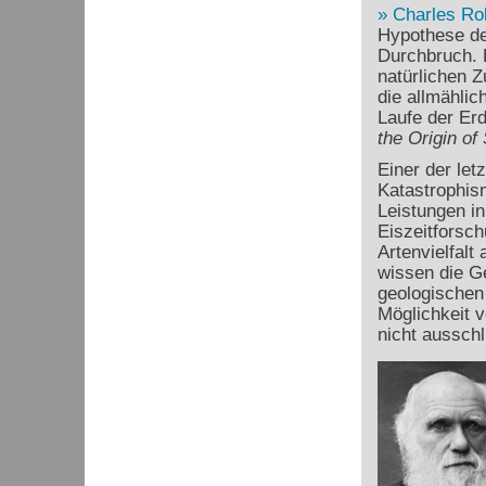
Charles Ro
Hypothese de
Durchbruch. D
natürlichen 
die allmähli
Laufe der Erd
the Origin of
Einer der let
Katastrophism
Leistungen in
Eiszeitforsc
Artenvielfalt
wissen die Ge
geologischen 
Möglichkeit 
nicht ausschl