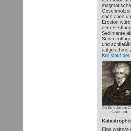
magmatischen
Geschmolzene
nach oben un
Erosion würde
dem Festland
Sedimente ab
Sedimentlagen
und schließl
aufgeschmolz
Kreislauf der
Die Kontrahenten G
Cuvier und...
Katastrophis
Eine weitere