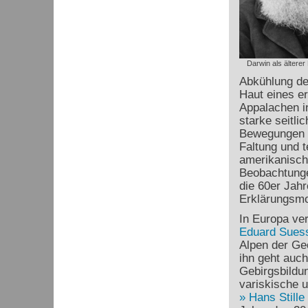
Darwin als älterer
Abkühlung de
Haut eines er
Appalachen i
starke seitl
Bewegungen h
Faltung und t
amerikanisc
Beobachtunge
die 60er Jah
Erklärungsmod
In Europa ve
Eduard Sues
Alpen der Ge
ihn geht auch
Gebirgsbildu
variskische 
Hans Stille