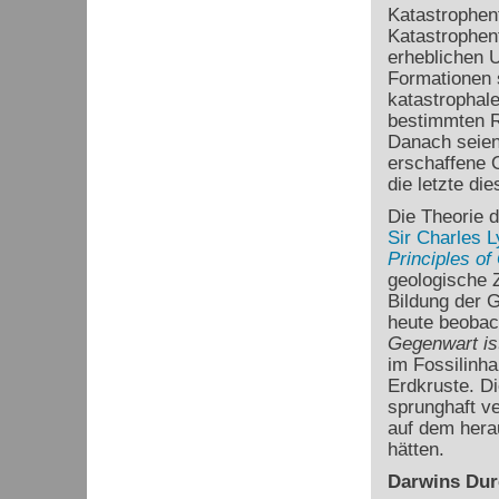
Katastrophent
Katastrophen
erheblichen U
Formationen 
katastrophale
bestimmten R
Danach seien
erschaffene O
die letzte di
Die Theorie 
Sir Charles L
Principles of
geologische Z
Bildung der G
heute beobac
Gegenwart is
im Fossilinha
Erdkruste. D
sprunghaft ve
auf dem hera
hätten.
Darwins Dur