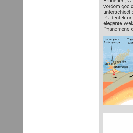
Erdbeben, Gr
vordem geolo
unterschiedli
Plattentekton
elegante Weis
Phänomene d