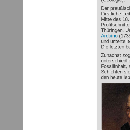
Der preußisc
fürstliche Le
Mitte des 18.
Profilschnitt
Thüringen. U
Arduino
(1735
und unterteil
Die letzten 
Zunächst zog
unterschiedli
Fossilinhalt,
Schichten si
den heute le