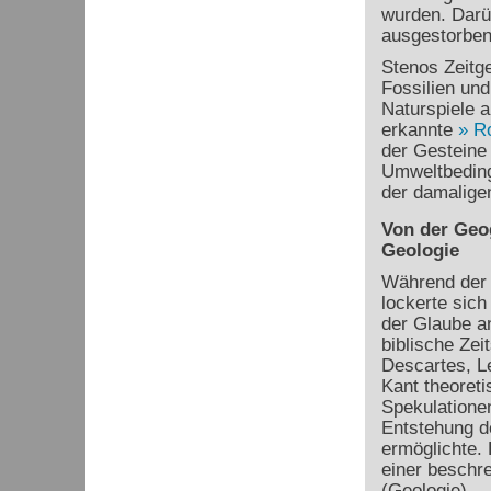
wurden. Darüb
ausgestorben
Stenos Zeitg
Fossilien und
Naturspiele 
erkannte
R
der Gesteine 
Umweltbeding
der damaligen
Von der Geo
Geologie
Während der 
lockerte sich
der Glaube a
biblische Zei
Descartes, L
Kant theoreti
Spekulationen
Entstehung d
ermöglichte.
einer beschr
(Geologie).