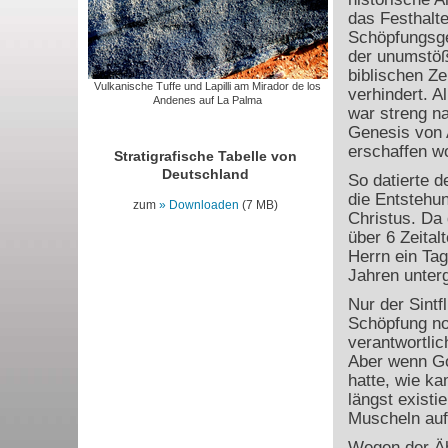
das Festhalte
Schöpfungsge
der unumstöß
biblischen Ze
Vulkanische Tuffe und Lapilli am Mirador de los
verhindert. A
Andenes auf La Palma
war streng n
Genesis von 
erschaffen w
Stratigrafische Tabelle von
Deutschland
So datierte 
die Entstehu
zum
Downloaden
(7 MB)
Christus. Da 
über 6 Zeital
Herrn ein Tag
Jahren unter
Nur der Sintf
Schöpfung no
verantwortli
Aber wenn Go
hatte, wie k
längst existie
Muscheln auf 
Wegen der Ähn