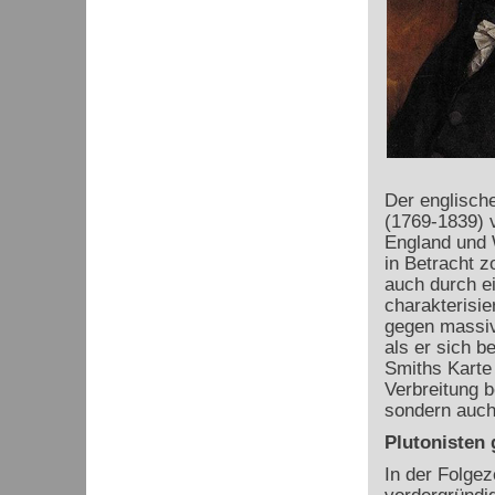
Der englisch
(1769-1839) v
England und W
in Betracht z
auch durch e
charakterisie
gegen massiv
als er sich b
Smiths Karte 
Verbreitung b
sondern auch
Plutonisten
In der Folgez