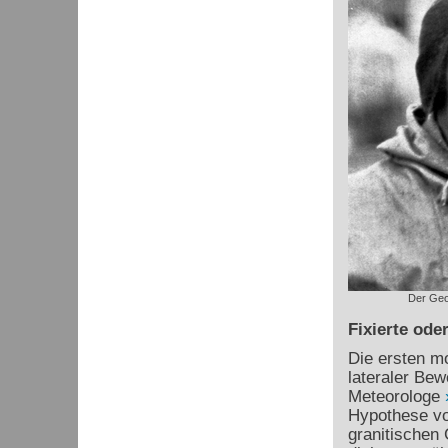
Der Geo
Fixierte ode
Die ersten mo
lateraler Be
Meteorologe
Hypothese vo
granitischen 