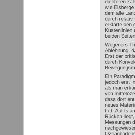
dichteren zä
wie Eisberge
dem alle Lan
durch relativ
erklärte den 
Küstenlinien 
beiden Seiten
Wegeners The
Ablehnung, da
Erst der brit
durch Konvek
Bewegungsmec
Ein Paradigm
jedoch erst i
als man erka
von mitteloz
dass dort ent
neues Materi
tritt. Auf Isl
Rücken liegt
Messungen d
nachgewiesen
Ozeanbodens 