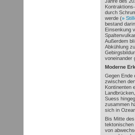
Jahre des 20.
Kontraktions
durch Schrum
werde (
Stil
bestand dari
Einsenkung 
Spaltenvulkan
Außerdem blie
Abkühlung zu
Gebirgsbildun
voneinander g
Moderne Erk
Gegen Ende d
zwischen den
Kontinenten e
Landbrücken, 
Suess hingeg
zusammen hä
sich in Ozea
Bis Mitte des
tektonischen 
von abwechse