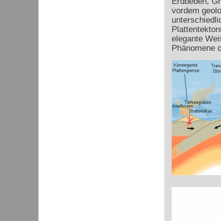
Erdbeben, Gr
vordem geolo
unterschiedli
Plattentekton
elegante Weis
Phänomene d