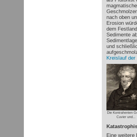
magmatischen
Geschmolzene
nach oben un
Erosion würde
dem Festland
Sedimente ab
Sedimentlagen
und schließl
aufgeschmolz
Kreislauf der
Die Kontrahenten G
Cuvier und...
Katastrophis
Eine weitere