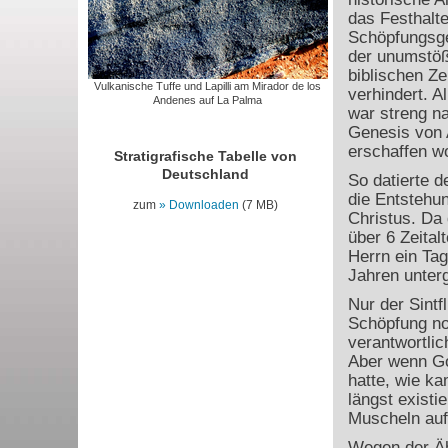
das Festhalte
Schöpfungsge
der unumstöß
biblischen Ze
Vulkanische Tuffe und Lapilli am Mirador de los
verhindert. A
Andenes auf La Palma
war streng n
Genesis von 
erschaffen w
Stratigrafische Tabelle von
Deutschland
So datierte 
die Entstehu
zum
Downloaden
(7 MB)
Christus. Da 
über 6 Zeital
Herrn ein Tag
Jahren unter
Nur der Sintf
Schöpfung no
verantwortli
Aber wenn Go
hatte, wie k
längst existie
Muscheln auf 
Wegen der Ähn