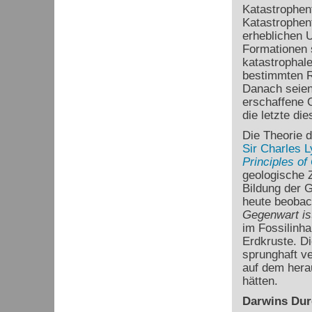
Katastrophent
Katastrophen
erheblichen U
Formationen 
katastrophale
bestimmten R
Danach seien
erschaffene O
die letzte di
Die Theorie 
Sir Charles L
Principles of
geologische Z
Bildung der G
heute beobac
Gegenwart is
im Fossilinha
Erdkruste. D
sprunghaft ve
auf dem hera
hätten.
Darwins Dur