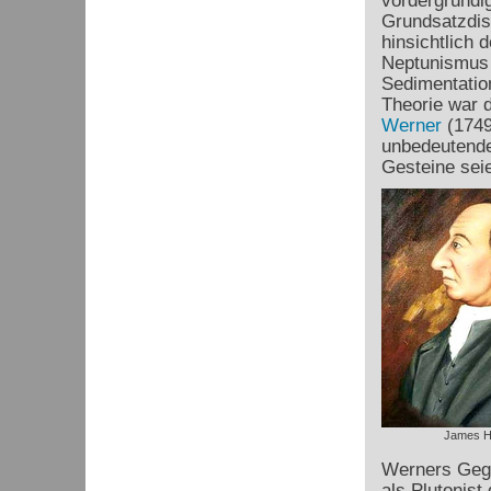
vordergründig
Grundsatzdis
hinsichtlich
Neptunismus b
Sedimentatio
Theorie war 
Werner
(1749
unbedeutende,
Gesteine sei
James H
Werners Gege
als Plutonist