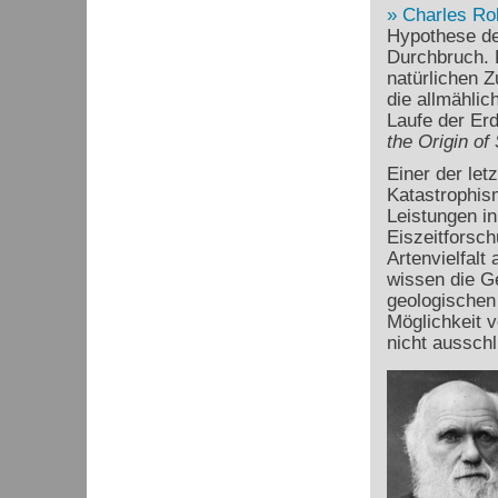
Charles Ro
Hypothese de
Durchbruch. D
natürlichen 
die allmähli
Laufe der Erd
the Origin of
Einer der let
Katastrophism
Leistungen in
Eiszeitforsc
Artenvielfalt
wissen die Ge
geologischen 
Möglichkeit 
nicht ausschl