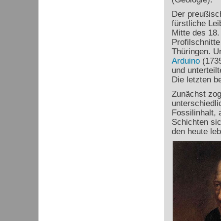
Der preußisc
fürstliche Le
Mitte des 18.
Profilschnitt
Thüringen. U
Arduino
(1735
und unterteil
Die letzten 
Zunächst zog
unterschiedli
Fossilinhalt,
Schichten si
den heute le