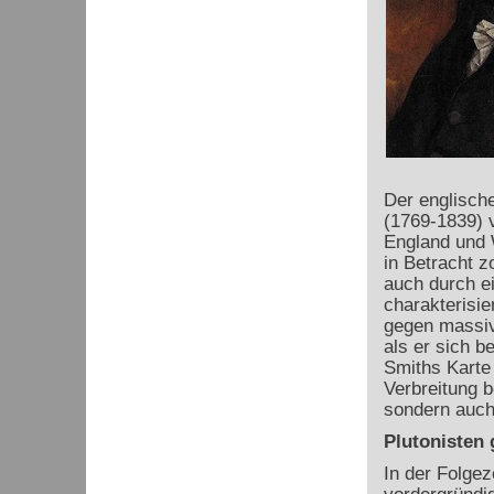
Der englisch
(1769-1839) v
England und W
in Betracht z
auch durch e
charakterisie
gegen massiv
als er sich b
Smiths Karte 
Verbreitung b
sondern auch
Plutonisten
In der Folgez