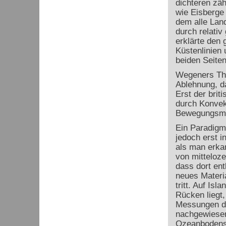
dichteren zä
wie Eisberge
dem alle Lan
durch relativ
erklärte den 
Küstenlinien 
beiden Seiten
Wegeners The
Ablehnung, da
Erst der brit
durch Konvek
Bewegungsmec
Ein Paradigm
jedoch erst i
als man erka
von mitteloz
dass dort ent
neues Materi
tritt. Auf Isl
Rücken liegt
Messungen d
nachgewiesen
Ozeanbodens 