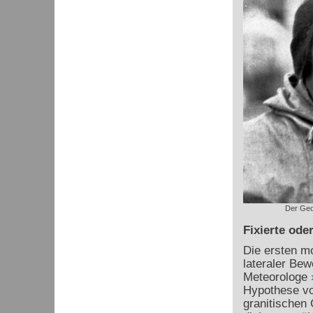
Der Geo
Fixierte ode
Die ersten mo
lateraler Be
Meteorologe
Hypothese vo
granitischen 