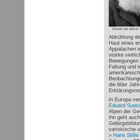
Darwin als älterer
Abkühlung de
Haut eines er
Appalachen i
starke seitl
Bewegungen h
Faltung und t
amerikanisc
Beobachtunge
die 60er Jah
Erklärungsmod
In Europa ve
Eduard Sues
Alpen der Ge
ihn geht auch
Gebirgsbildu
variskische 
Hans Stille