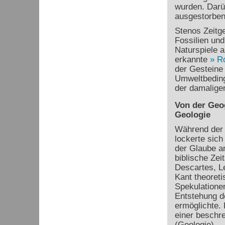
wurden. Darüb
ausgestorben
Stenos Zeitg
Fossilien und
Naturspiele 
erkannte
R
der Gesteine 
Umweltbeding
der damaligen
Von der Geo
Geologie
Während der 
lockerte sich
der Glaube a
biblische Zei
Descartes, L
Kant theoreti
Spekulationen
Entstehung d
ermöglichte.
einer beschr
(Geologie).