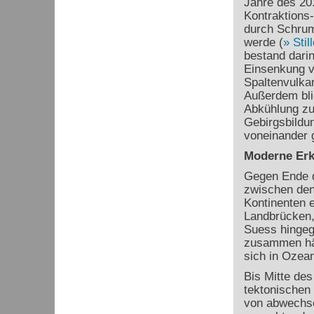
Jahre des 20.
Kontraktions
durch Schrum
werde (
Stil
bestand dari
Einsenkung 
Spaltenvulkan
Außerdem blie
Abkühlung zu
Gebirgsbildun
voneinander g
Moderne Erk
Gegen Ende d
zwischen den
Kontinenten e
Landbrücken, 
Suess hingeg
zusammen hä
sich in Ozea
Bis Mitte des
tektonischen 
von abwechse