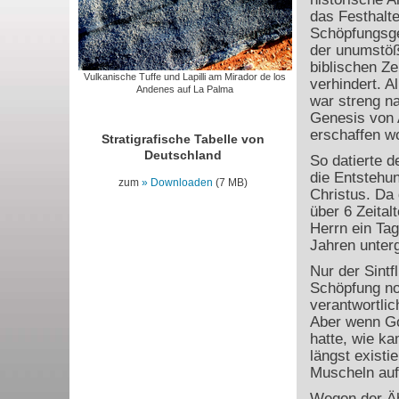
das Festhalte
Schöpfungsge
der unumstöß
biblischen Ze
Vulkanische Tuffe und Lapilli am Mirador de los
verhindert. A
Andenes auf La Palma
war streng n
Genesis von 
erschaffen w
Stratigrafische Tabelle von
Deutschland
So datierte 
die Entstehu
zum
Downloaden
(7 MB)
Christus. Da 
über 6 Zeital
Herrn ein Tag
Jahren unter
Nur der Sintf
Schöpfung no
verantwortli
Aber wenn Go
hatte, wie k
längst existie
Muscheln auf 
Wegen der Ähn