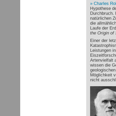
Charles Ro
Hypothese de
Durchbruch. D
natürlichen 
die allmähli
Laufe der Erd
the Origin of
Einer der let
Katastrophism
Leistungen in
Eiszeitforsc
Artenvielfalt
wissen die Ge
geologischen 
Möglichkeit 
nicht ausschl