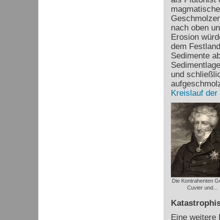
magmatischen
Geschmolzene
nach oben un
Erosion würde
dem Festland
Sedimente ab
Sedimentlagen
und schließl
aufgeschmolz
Kreislauf der
Die Kontrahenten G
Cuvier und...
Katastrophis
Eine weitere