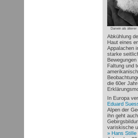
Darwin als älterer
Abkühlung de
Haut eines er
Appalachen i
starke seitl
Bewegungen h
Faltung und t
amerikanisc
Beobachtunge
die 60er Jah
Erklärungsmod
In Europa ve
Eduard Sues
Alpen der Ge
ihn geht auch
Gebirgsbildu
variskische 
Hans Stille