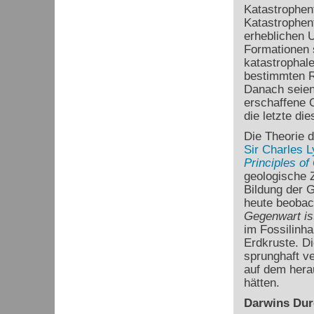
Katastrophent
Katastrophen
erheblichen U
Formationen 
katastrophale
bestimmten R
Danach seien
erschaffene O
die letzte di
Die Theorie 
Sir Charles L
Principles of
geologische Z
Bildung der G
heute beobac
Gegenwart is
im Fossilinha
Erdkruste. D
sprunghaft ve
auf dem hera
hätten.
Darwins Dur