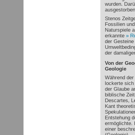
wurden. Darüb
ausgestorben
Stenos Zeitg
Fossilien und
Naturspiele 
erkannte
R
der Gesteine 
Umweltbeding
der damaligen
Von der Geo
Geologie
Während der 
lockerte sich
der Glaube a
biblische Zei
Descartes, L
Kant theoreti
Spekulationen
Entstehung d
ermöglichte.
einer beschr
(Geologie).