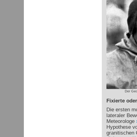
Der Geo
Fixierte ode
Die ersten mo
lateraler Be
Meteorologe
Hypothese vo
granitischen 