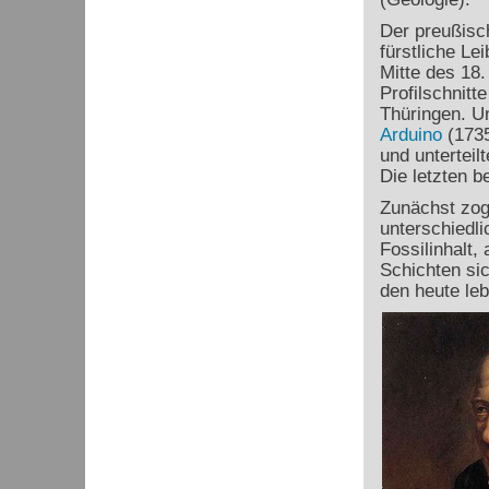
Der preußisc
fürstliche Le
Mitte des 18.
Profilschnitt
Thüringen. U
Arduino
(1735
und unterteil
Die letzten 
Zunächst zog
unterschiedli
Fossilinhalt,
Schichten si
den heute le