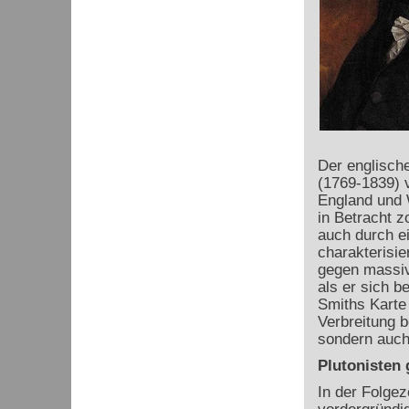
Der englisch
(1769-1839) v
England und W
in Betracht z
auch durch e
charakterisie
gegen massiv
als er sich b
Smiths Karte 
Verbreitung b
sondern auch
Plutonisten
In der Folgez