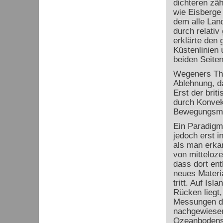
dichteren zä
wie Eisberge
dem alle Lan
durch relativ
erklärte den 
Küstenlinien 
beiden Seiten
Wegeners The
Ablehnung, da
Erst der brit
durch Konvek
Bewegungsmec
Ein Paradigm
jedoch erst i
als man erka
von mitteloz
dass dort ent
neues Materi
tritt. Auf Isl
Rücken liegt
Messungen d
nachgewiesen
Ozeanbodens 