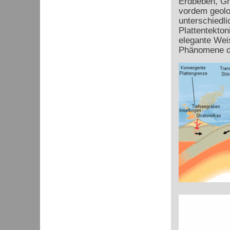
Erdbeben, Gr
vordem geolo
unterschiedli
Plattentekton
elegante Weis
Phänomene d