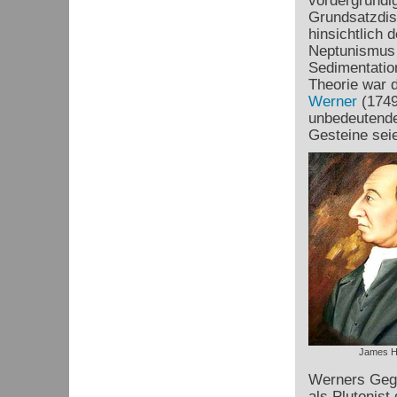
vordergründig
Grundsatzdis
hinsichtlich
Neptunismus b
Sedimentatio
Theorie war 
Werner
(1749
unbedeutende,
Gesteine sei
James H
Werners Gege
als Plutonist