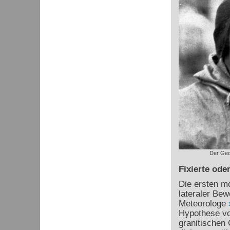
Der Geo
Fixierte ode
Die ersten mo
lateraler Be
Meteorologe
Hypothese vo
granitischen 