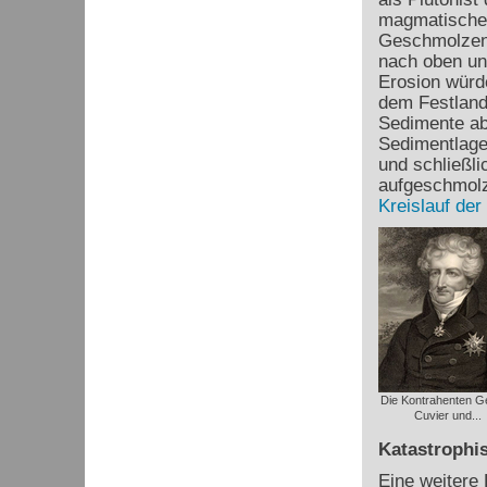
magmatischen
Geschmolzene
nach oben un
Erosion würde
dem Festland
Sedimente ab
Sedimentlagen
und schließl
aufgeschmolz
Kreislauf der
Die Kontrahenten G
Cuvier und...
Katastrophis
Eine weitere