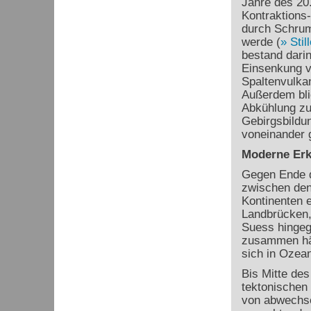
Jahre des 20.
Kontraktions
durch Schrum
werde (
Stil
bestand dari
Einsenkung 
Spaltenvulkan
Außerdem blie
Abkühlung zu
Gebirgsbildun
voneinander g
Moderne Erk
Gegen Ende d
zwischen den
Kontinenten e
Landbrücken, 
Suess hingeg
zusammen hä
sich in Ozea
Bis Mitte des
tektonischen 
von abwechse