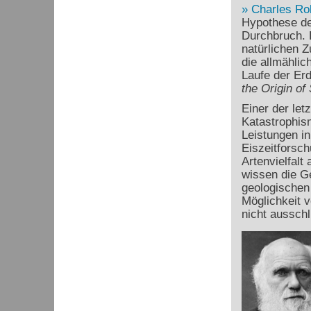
Charles Ro
Hypothese de
Durchbruch. D
natürlichen 
die allmähli
Laufe der Erd
the Origin of
Einer der let
Katastrophism
Leistungen in
Eiszeitforsc
Artenvielfalt
wissen die Ge
geologischen 
Möglichkeit 
nicht ausschl