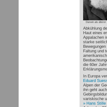
Darwin als älterer
Abkühlung de
Haut eines er
Appalachen i
starke seitl
Bewegungen h
Faltung und t
amerikanisc
Beobachtunge
die 60er Jah
Erklärungsmod
In Europa ve
Eduard Sues
Alpen der Ge
ihn geht auch
Gebirgsbildu
variskische 
Hans Stille