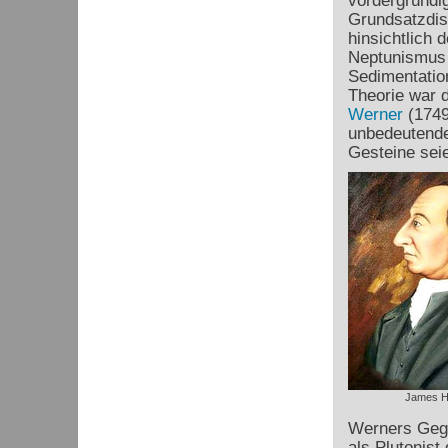
vordergründig
Grundsatzdis
hinsichtlich
Neptunismus b
Sedimentatio
Theorie war 
Werner
(1749
unbedeutende,
Gesteine sei
James H
Werners Gege
als Plutonist