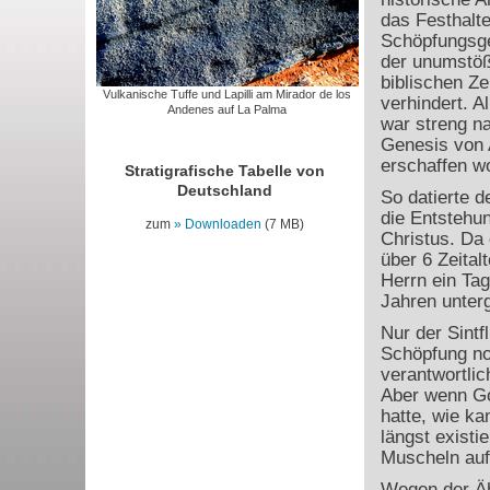
das Festhalte
Schöpfungsge
der unumstöß
biblischen Ze
Vulkanische Tuffe und Lapilli am Mirador de los
verhindert. A
Andenes auf La Palma
war streng n
Genesis von 
erschaffen w
Stratigrafische Tabelle von
Deutschland
So datierte 
die Entstehu
zum
Downloaden
(7 MB)
Christus. Da 
über 6 Zeital
Herrn ein Tag
Jahren unter
Nur der Sintf
Schöpfung no
verantwortli
Aber wenn Go
hatte, wie k
längst existie
Muscheln auf 
Wegen der Ähn