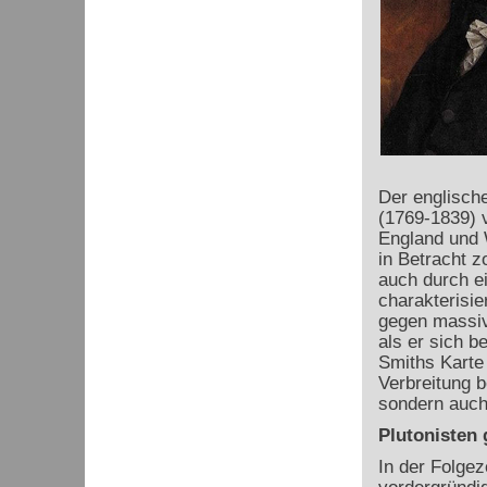
Der englisch
(1769-1839) v
England und W
in Betracht z
auch durch e
charakterisie
gegen massiv
als er sich b
Smiths Karte 
Verbreitung b
sondern auch
Plutonisten
In der Folgez