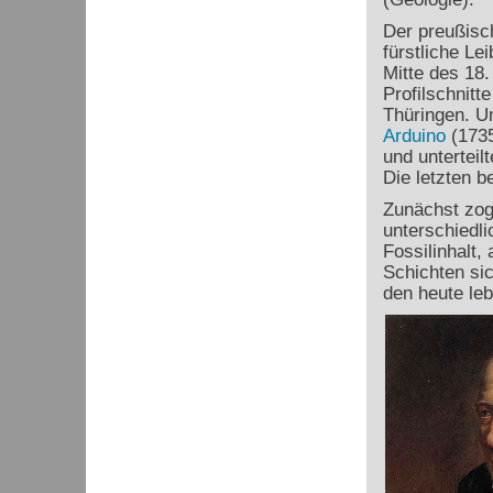
Der preußisc
fürstliche Le
Mitte des 18.
Profilschnitt
Thüringen. U
Arduino
(1735
und unterteil
Die letzten 
Zunächst zog
unterschiedli
Fossilinhalt,
Schichten si
den heute le