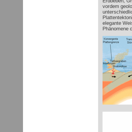
Erdbeben, Gr
vordem geolo
unterschiedli
Plattentekton
elegante Weis
Phänomene d