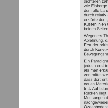
dichteren zä
wie Eisberge
dem alle Lan
durch relativ
erklärte den 
Küstenlinien 
beiden Seiten
Wegeners The
Ablehnung, da
Erst der brit
durch Konvek
Bewegungsmec
Ein Paradigm
jedoch erst i
als man erka
von mitteloz
dass dort ent
neues Materi
tritt. Auf Isl
Rücken liegt
Messungen d
nachgewiesen
Ozeanbodens 