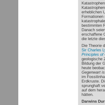
Katastrophent
Katastrophen
erheblichen U
Formationen 
katastrophale
bestimmten R
Danach seien
erschaffene O
die letzte di
Die Theorie 
Sir Charles L
Principles of
geologische Z
Bildung der G
heute beobac
Gegenwart is
im Fossilinha
Erdkruste. D
sprunghaft ve
auf dem hera
hätten.
Darwins Dur