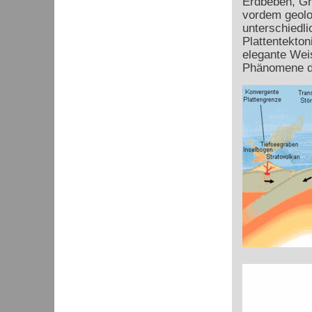
Erdbeben, Gr
vordem geolo
unterschiedli
Plattentekton
elegante Weis
Phänomene d