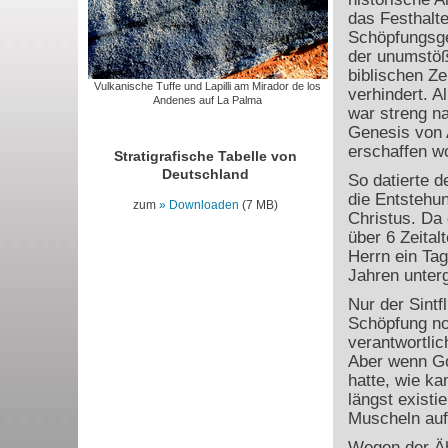
das Festhalte
Schöpfungsge
der unumstöß
biblischen Ze
Vulkanische Tuffe und Lapilli am Mirador de los
verhindert. A
Andenes auf La Palma
war streng n
Genesis von 
erschaffen w
Stratigrafische Tabelle von
Deutschland
So datierte 
die Entstehu
zum
Downloaden
(7 MB)
Christus. Da 
über 6 Zeital
Herrn ein Tag
Jahren unter
Nur der Sintf
Schöpfung no
verantwortli
Aber wenn Go
hatte, wie k
längst existie
Muscheln auf 
Wegen der Ähn