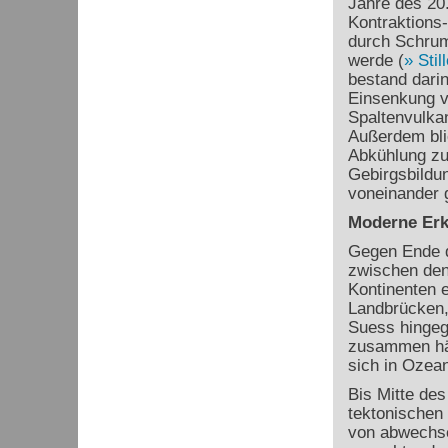
Jahre des 20.
Kontraktions
durch Schrum
werde (
Stil
bestand dari
Einsenkung 
Spaltenvulkan
Außerdem blie
Abkühlung zu
Gebirgsbildun
voneinander g
Moderne Erk
Gegen Ende d
zwischen den
Kontinenten e
Landbrücken, 
Suess hingeg
zusammen hä
sich in Ozea
Bis Mitte des
tektonischen 
von abwechse