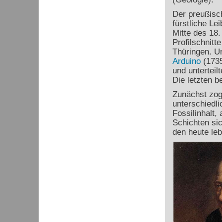
Der preußisc
fürstliche Le
Mitte des 18.
Profilschnitt
Thüringen. U
Arduino
(1735
und unterteil
Die letzten 
Zunächst zog
unterschiedli
Fossilinhalt,
Schichten si
den heute le