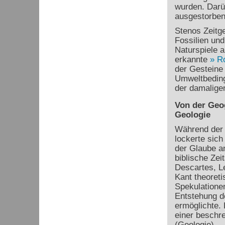
wurden. Darüb
ausgestorben
Stenos Zeitg
Fossilien und
Naturspiele 
erkannte
R
der Gesteine 
Umweltbeding
der damaligen
Von der Geo
Geologie
Während der 
lockerte sich
der Glaube a
biblische Zei
Descartes, L
Kant theoreti
Spekulationen
Entstehung d
ermöglichte.
einer beschr
(Geologie).