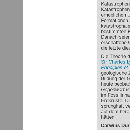
Katastrophent
Katastrophen
erheblichen U
Formationen 
katastrophale
bestimmten R
Danach seien
erschaffene O
die letzte di
Die Theorie 
Sir Charles L
Principles of
geologische Z
Bildung der G
heute beobac
Gegenwart is
im Fossilinha
Erdkruste. D
sprunghaft ve
auf dem hera
hätten.
Darwins Dur