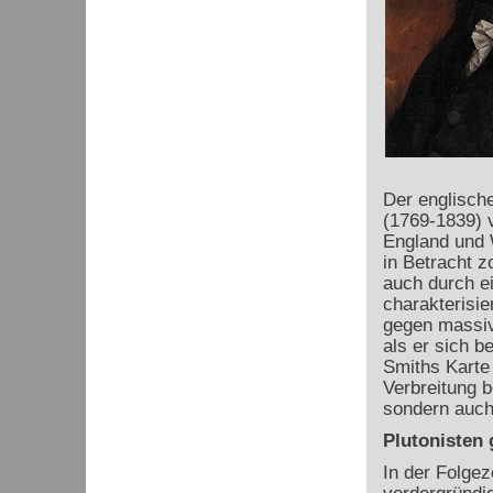
Der englisch
(1769-1839) v
England und W
in Betracht z
auch durch e
charakterisie
gegen massiv
als er sich b
Smiths Karte 
Verbreitung b
sondern auch
Plutonisten
In der Folgez