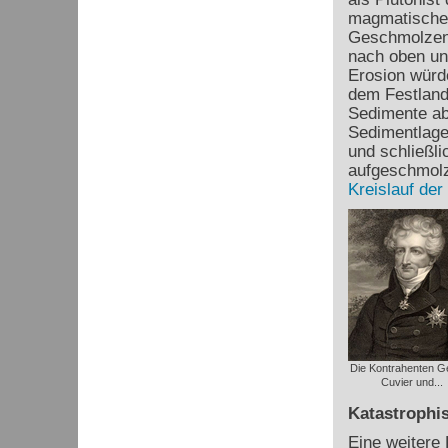
magmatischen
Geschmolzene
nach oben un
Erosion würde
dem Festland
Sedimente ab
Sedimentlagen
und schließl
aufgeschmolz
Kreislauf der
Die Kontrahenten G
Cuvier und...
Katastrophis
Eine weitere