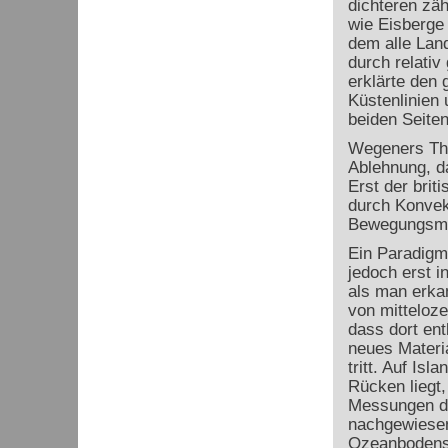
dichteren zä
wie Eisberge
dem alle Lan
durch relativ
erklärte den 
Küstenlinien 
beiden Seiten
Wegeners The
Ablehnung, da
Erst der brit
durch Konvek
Bewegungsmec
Ein Paradigm
jedoch erst i
als man erka
von mitteloz
dass dort ent
neues Materi
tritt. Auf Isl
Rücken liegt
Messungen d
nachgewiesen
Ozeanbodens 