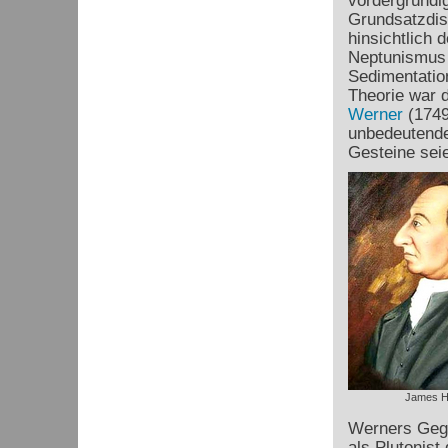
vordergründig
Grundsatzdis
hinsichtlich
Neptunismus b
Sedimentatio
Theorie war 
Werner
(1749
unbedeutende,
Gesteine sei
James H
Werners Gege
als Plutonist