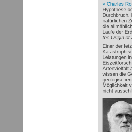
Charles Ro
Hypothese de
Durchbruch. D
natürlichen 
die allmähli
Laufe der Erd
the Origin of
Einer der let
Katastrophism
Leistungen in
Eiszeitforsc
Artenvielfalt
wissen die Ge
geologischen 
Möglichkeit 
nicht ausschl