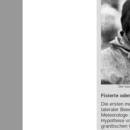
Der Geo
Fixierte ode
Die ersten mo
lateraler Be
Meteorologe
Hypothese vo
granitischen 