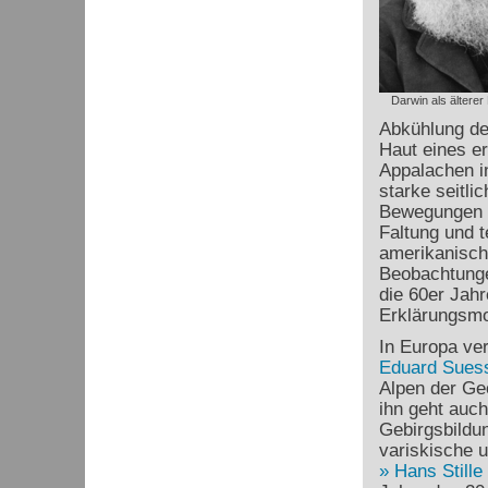
Darwin als älterer
Abkühlung de
Haut eines er
Appalachen i
starke seitl
Bewegungen h
Faltung und t
amerikanisc
Beobachtunge
die 60er Jah
Erklärungsmod
In Europa ve
Eduard Sues
Alpen der Ge
ihn geht auch
Gebirgsbildu
variskische 
Hans Stille