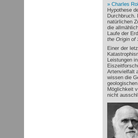
Charles Ro
Hypothese de
Durchbruch. D
natürlichen 
die allmähli
Laufe der Erd
the Origin of
Einer der let
Katastrophism
Leistungen in
Eiszeitforsc
Artenvielfalt
wissen die Ge
geologischen 
Möglichkeit 
nicht ausschl