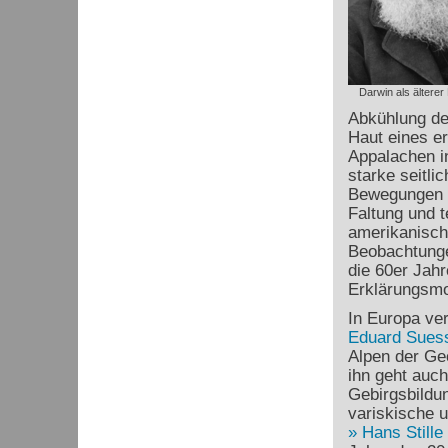
Darwin als älterer
Abkühlung de
Haut eines er
Appalachen i
starke seitl
Bewegungen h
Faltung und t
amerikanisc
Beobachtunge
die 60er Jah
Erklärungsmod
In Europa ve
Eduard Sues
Alpen der Ge
ihn geht auch
Gebirgsbildu
variskische 
Hans Stille