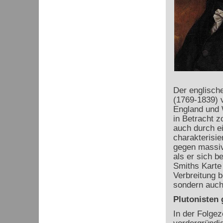
Der englisch
(1769-1839) v
England und W
in Betracht z
auch durch e
charakterisie
gegen massiv
als er sich b
Smiths Karte 
Verbreitung b
sondern auch
Plutonisten
In der Folgez