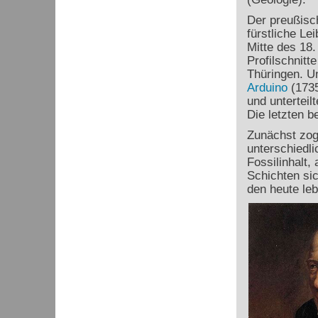
Der preußisc
fürstliche Le
Mitte des 18.
Profilschnitt
Thüringen. U
Arduino
(1735
und unterteil
Die letzten 
Zunächst zog
unterschiedli
Fossilinhalt,
Schichten si
den heute le