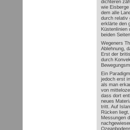
dichteren zä
wie Eisberge
dem alle Lan
durch relativ
erklärte den 
Küstenlinien 
beiden Seiten
Wegeners The
Ablehnung, da
Erst der brit
durch Konvek
Bewegungsmec
Ein Paradigm
jedoch erst i
als man erka
von mitteloz
dass dort ent
neues Materi
tritt. Auf Isl
Rücken liegt
Messungen d
nachgewiesen
Ozeanbodens 