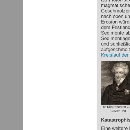
magmatischen
Geschmolzene
nach oben un
Erosion würde
dem Festland
Sedimente ab
Sedimentlagen
und schließl
aufgeschmolz
Kreislauf der
Die Kontrahenten G
Cuvier und...
Katastrophis
Eine weitere