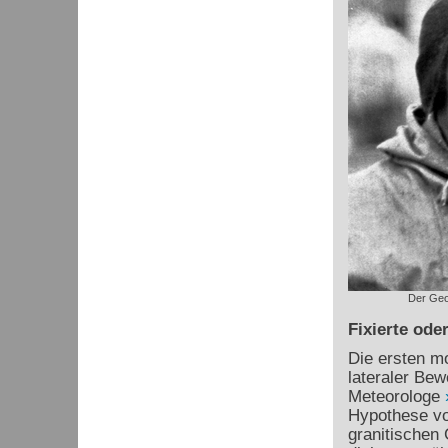
Der Geo
Fixierte ode
Die ersten mo
lateraler Be
Meteorologe
Hypothese vo
granitischen 