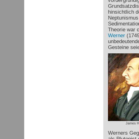
vordergründig
Grundsatzdis
hinsichtlich
Neptunismus b
Sedimentatio
Theorie war 
Werner
(1749
unbedeutende,
Gesteine sei
James H
Werners Gege
als Plutonist