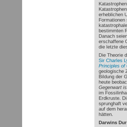
Katastrophent
Katastrophen
erheblichen U
Formationen 
katastrophale
bestimmten R
Danach seien
erschaffene O
die letzte di
Die Theorie 
Sir Charles L
Principles of
geologische Z
Bildung der G
heute beobac
Gegenwart is
im Fossilinha
Erdkruste. D
sprunghaft ve
auf dem hera
hätten.
Darwins Dur