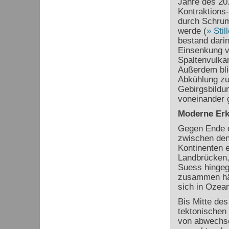
Jahre des 20.
Kontraktions
durch Schrum
werde (
Stil
bestand dari
Einsenkung 
Spaltenvulkan
Außerdem blie
Abkühlung zu
Gebirgsbildun
voneinander g
Moderne Erk
Gegen Ende d
zwischen den
Kontinenten e
Landbrücken, 
Suess hingeg
zusammen hä
sich in Ozea
Bis Mitte des
tektonischen 
von abwechse