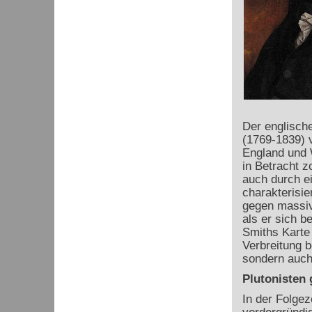
Der englisch
(1769-1839) v
England und W
in Betracht z
auch durch e
charakterisie
gegen massiv
als er sich b
Smiths Karte 
Verbreitung b
sondern auch
Plutonisten
In der Folgez