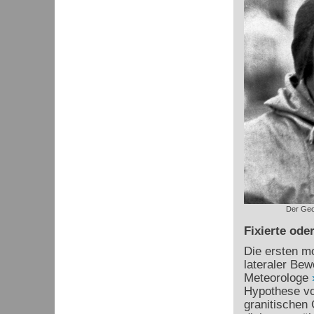
Der Geo
Fixierte ode
Die ersten mo
lateraler Be
Meteorologe
Hypothese vo
granitischen 