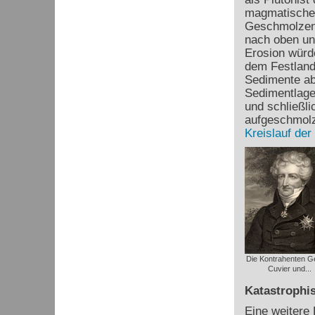
magmatischen
Geschmolzene
nach oben un
Erosion würde
dem Festland
Sedimente ab
Sedimentlagen
und schließl
aufgeschmolz
Kreislauf der
Die Kontrahenten G
Cuvier und...
Katastrophis
Eine weitere