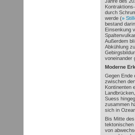
Jahre des 20.
Kontraktions
durch Schrum
werde (
Stil
bestand dari
Einsenkung 
Spaltenvulkan
Außerdem blie
Abkühlung zu
Gebirgsbildun
voneinander g
Moderne Erk
Gegen Ende d
zwischen den
Kontinenten e
Landbrücken, 
Suess hingeg
zusammen hä
sich in Ozea
Bis Mitte des
tektonischen 
von abwechse