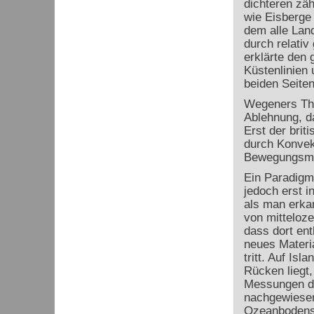
dichteren zä
wie Eisberge
dem alle Lan
durch relativ
erklärte den 
Küstenlinien 
beiden Seiten
Wegeners The
Ablehnung, da
Erst der brit
durch Konvek
Bewegungsmec
Ein Paradigm
jedoch erst i
als man erka
von mitteloz
dass dort ent
neues Materi
tritt. Auf Isl
Rücken liegt
Messungen d
nachgewiesen
Ozeanbodens 