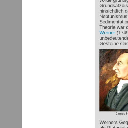
vordergründig
Grundsatzdis
hinsichtlich
Neptunismus b
Sedimentatio
Theorie war 
Werner
(1749
unbedeutende,
Gesteine sei
James H
Werners Gege
als Plutonist