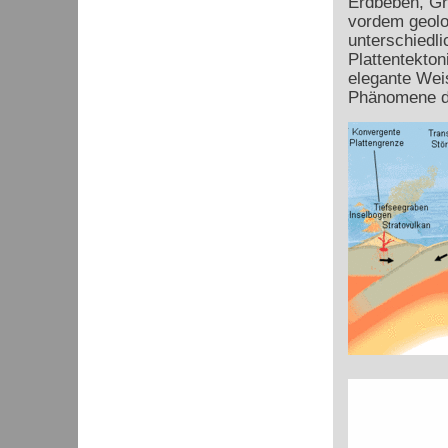
Erdbeben, Gr
vordem geolo
unterschiedli
Plattentekton
elegante Weis
Phänomene d