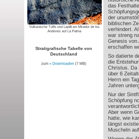
das Festhalte
Schöpfungsge
der unumstöß
biblischen Ze
Vulkanische Tuffe und Lapilli am Mirador de los
verhindert. A
Andenes auf La Palma
war streng n
Genesis von 
erschaffen w
Stratigrafische Tabelle von
Deutschland
So datierte 
die Entstehu
zum
Downloaden
(7 MB)
Christus. Da 
über 6 Zeital
Herrn ein Tag
Jahren unter
Nur der Sintf
Schöpfung no
verantwortli
Aber wenn Go
hatte, wie k
längst existie
Muscheln auf 
Wegen der Ähn