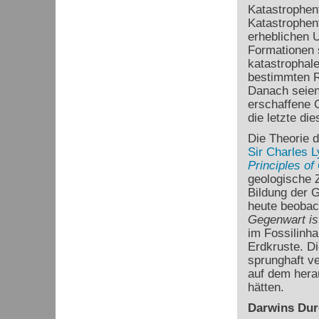
Katastrophent
Katastrophen
erheblichen U
Formationen 
katastrophale
bestimmten R
Danach seien
erschaffene O
die letzte di
Die Theorie 
Sir Charles L
Principles of
geologische Z
Bildung der G
heute beobac
Gegenwart is
im Fossilinha
Erdkruste. D
sprunghaft ve
auf dem hera
hätten.
Darwins Dur