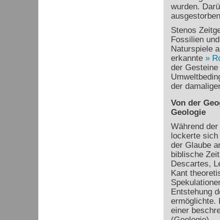
wurden. Darüb
ausgestorben
Stenos Zeitg
Fossilien und
Naturspiele 
erkannte
R
der Gesteine 
Umweltbeding
der damaligen
Von der Geo
Geologie
Während der 
lockerte sich
der Glaube a
biblische Zei
Descartes, L
Kant theoreti
Spekulationen
Entstehung d
ermöglichte.
einer beschr
(Geologie).