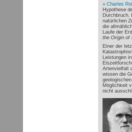
Charles Ro
Hypothese de
Durchbruch. D
natürlichen 
die allmähli
Laufe der Erd
the Origin of
Einer der let
Katastrophism
Leistungen in
Eiszeitforsc
Artenvielfalt
wissen die Ge
geologischen 
Möglichkeit 
nicht ausschl