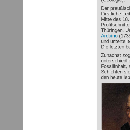
Der preußisc
fürstliche Le
Mitte des 18.
Profilschnitt
Thüringen. U
Arduino
(1735
und unterteil
Die letzten 
Zunächst zog
unterschiedli
Fossilinhalt,
Schichten si
den heute le