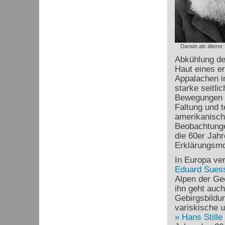
Darwin als älterer
Abkühlung de
Haut eines er
Appalachen i
starke seitl
Bewegungen h
Faltung und t
amerikanisc
Beobachtunge
die 60er Jah
Erklärungsmod
In Europa ve
Eduard Sues
Alpen der Ge
ihn geht auch
Gebirgsbildu
variskische 
Hans Stille