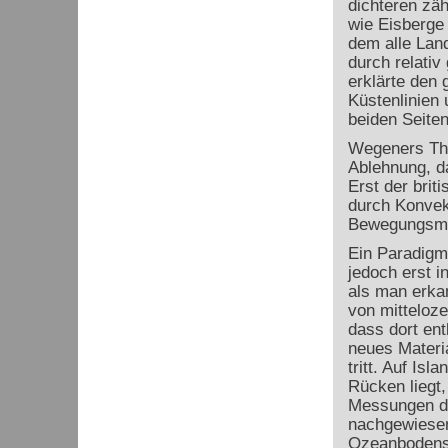
dichteren zä
wie Eisberge
dem alle Lan
durch relativ
erklärte den 
Küstenlinien 
beiden Seiten
Wegeners The
Ablehnung, da
Erst der brit
durch Konvek
Bewegungsmec
Ein Paradigm
jedoch erst i
als man erka
von mitteloz
dass dort ent
neues Materi
tritt. Auf Isl
Rücken liegt
Messungen d
nachgewiesen
Ozeanbodens 