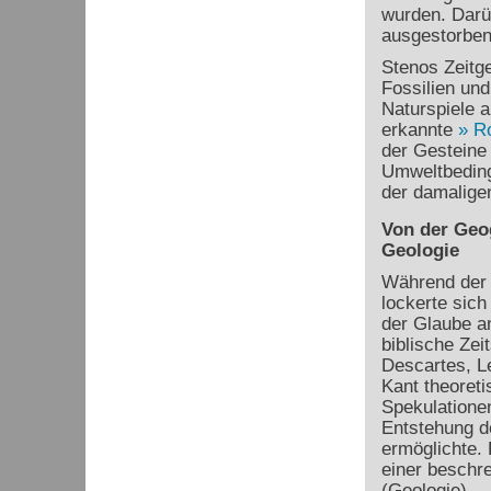
wurden. Darüb
ausgestorben
Stenos Zeitg
Fossilien und
Naturspiele 
erkannte
R
der Gesteine 
Umweltbeding
der damaligen
Von der Geo
Geologie
Während der 
lockerte sich
der Glaube a
biblische Zei
Descartes, L
Kant theoreti
Spekulationen
Entstehung d
ermöglichte.
einer beschr
(Geologie).