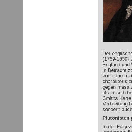
Der englisch
(1769-1839) v
England und W
in Betracht z
auch durch e
charakterisie
gegen massiv
als er sich b
Smiths Karte 
Verbreitung b
sondern auch
Plutonisten
In der Folgez