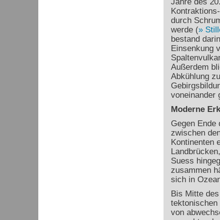
Jahre des 20.
Kontraktions
durch Schrum
werde (
Stil
bestand dari
Einsenkung 
Spaltenvulkan
Außerdem blie
Abkühlung zu
Gebirgsbildun
voneinander g
Moderne Erk
Gegen Ende d
zwischen den
Kontinenten e
Landbrücken, 
Suess hingeg
zusammen hä
sich in Ozea
Bis Mitte des
tektonischen 
von abwechse