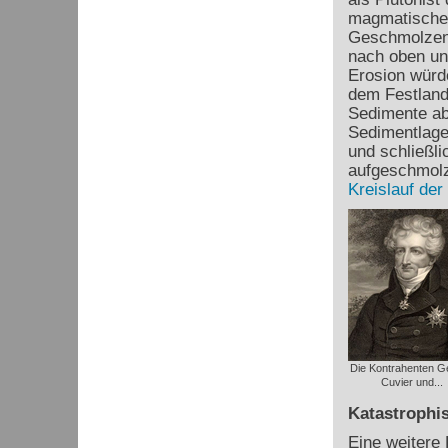
magmatischen
Geschmolzene
nach oben un
Erosion würde
dem Festland
Sedimente ab
Sedimentlagen
und schließl
aufgeschmolz
Kreislauf der
Die Kontrahenten G
Cuvier und...
Katastrophis
Eine weitere