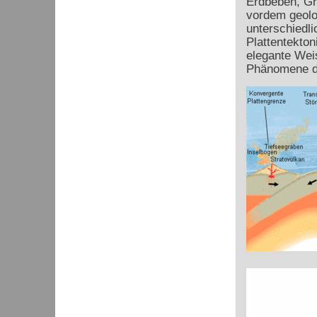
Erdbeben, Gr
vordem geolo
unterschiedli
Plattentekton
elegante Weis
Phänomene d