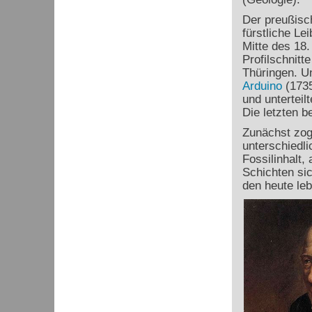
Der preußisc
fürstliche Le
Mitte des 18.
Profilschnitt
Thüringen. U
Arduino
(1735
und unterteil
Die letzten 
Zunächst zog
unterschiedli
Fossilinhalt,
Schichten si
den heute le