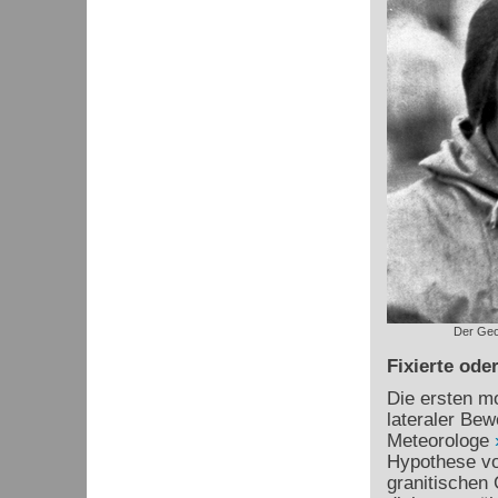
Der Geo
Fixierte ode
Die ersten mo
lateraler Be
Meteorologe
Hypothese vo
granitischen 