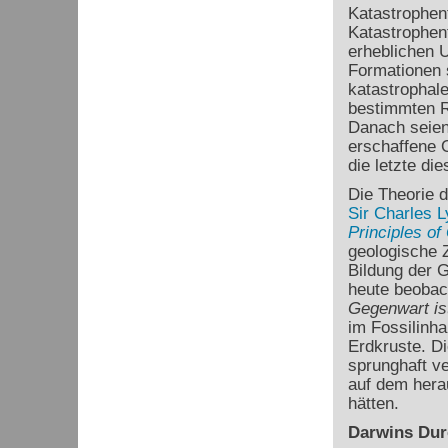
Katastrophent
Katastrophen
erheblichen U
Formationen 
katastrophale
bestimmten R
Danach seien
erschaffene O
die letzte di
Die Theorie 
Sir Charles L
Principles of
geologische Z
Bildung der G
heute beobac
Gegenwart is
im Fossilinha
Erdkruste. D
sprunghaft ve
auf dem hera
hätten.
Darwins Dur