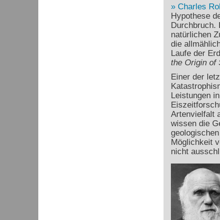
Charles Ro
Hypothese de
Durchbruch. D
natürlichen 
die allmähli
Laufe der Erd
the Origin of
Einer der let
Katastrophism
Leistungen in
Eiszeitforsc
Artenvielfalt
wissen die Ge
geologischen 
Möglichkeit 
nicht ausschl