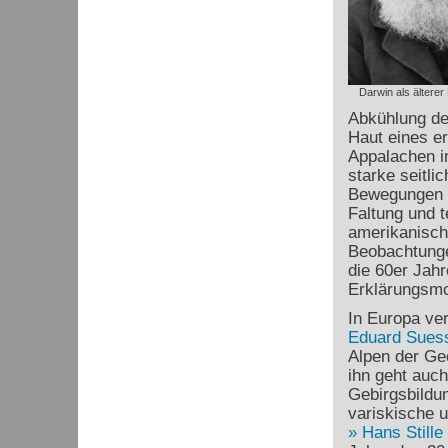
Darwin als älterer
Abkühlung de
Haut eines er
Appalachen i
starke seitl
Bewegungen h
Faltung und t
amerikanisc
Beobachtunge
die 60er Jah
Erklärungsmod
In Europa ve
Eduard Sues
Alpen der Ge
ihn geht auch
Gebirgsbildu
variskische 
Hans Stille