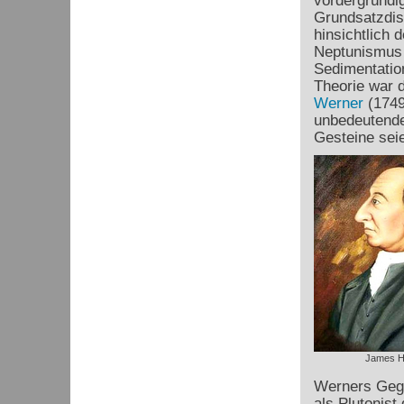
vordergründig
Grundsatzdis
hinsichtlich
Neptunismus b
Sedimentatio
Theorie war 
Werner
(1749
unbedeutende,
Gesteine sei
James H
Werners Gege
als Plutonist