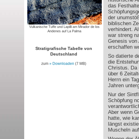
das Festhalte
Schöpfungsge
der unumstöß
biblischen Ze
Vulkanische Tuffe und Lapilli am Mirador de los
verhindert. A
Andenes auf La Palma
war streng n
Genesis von 
erschaffen w
Stratigrafische Tabelle von
Deutschland
So datierte 
die Entstehu
zum
Downloaden
(7 MB)
Christus. Da 
über 6 Zeital
Herrn ein Tag
Jahren unter
Nur der Sintf
Schöpfung no
verantwortli
Aber wenn Go
hatte, wie k
längst existie
Muscheln auf 
Wegen der Ähn