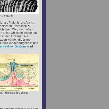
f the Earth
er als Plutonist die Ansicht
lkanischen Prozessen zu
ich ihren Weg nach oben
 diese Gesteine frei gelegt
d in den Ozeanen als
agen würden die älteren
n Druck wieder aufgeheizt und
eislauf der Gesteine
wird
ls: Principles of Geology