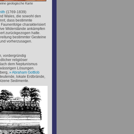
seine geologische Karte
ith
(1769-1839)
und Wales, die sowohl den
kannt, dass bestimmte
Faunenfolge charakterisiert
ssive Widerstände ankämpfen
niert zurückgezogen hatte.
breitung bestimmter Gesteine
rund vorherzusagen.
n, vordergründig
licher religiöser
. Nach dem Neptunismus
s wässrigen Lösungen.
iberg,
Abraham Gottlob
eutende, lokale Erdbrände,
olzene Sedimente.