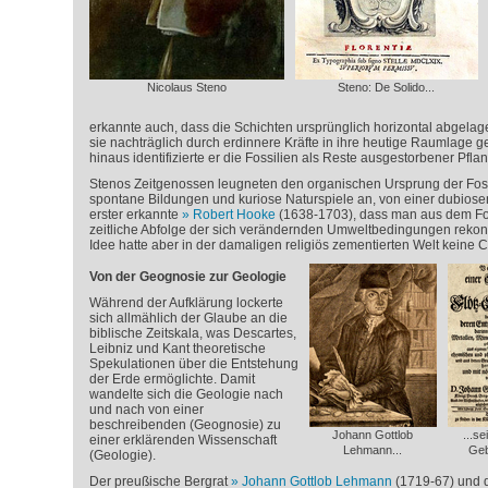
Nicolaus Steno
Steno: De Solido...
erkannte auch, dass die Schichten ursprünglich horizontal abgela
sie nachträglich durch erdinnere Kräfte in ihre heutige Raumlage 
hinaus identifizierte er die Fossilien als Reste ausgestorbener Pfla
Stenos Zeitgenossen leugneten den organischen Ursprung der Foss
spontane Bildungen und kuriose Naturspiele an, von einer dubios
erster erkannte
Robert Hooke
(1638-1703), dass man aus dem Foss
zeitliche Abfolge der sich verändernden Umweltbedingungen rekon
Idee hatte aber in der damaligen religiös zementierten Welt keine 
Von der Geognosie zur Geologie
Während der Aufklärung lockerte
sich allmählich der Glaube an die
biblische Zeitskala, was Descartes,
Leibniz und Kant theoretische
Spekulationen über die Entstehung
der Erde ermöglichte. Damit
wandelte sich die Geologie nach
und nach von einer
beschreibenden (Geognosie) zu
Johann Gottlob
...se
einer erklärenden Wissenschaft
Lehmann...
Geb
(Geologie).
Der preußische Bergrat
Johann Gottlob Lehmann
(1719-67) und de