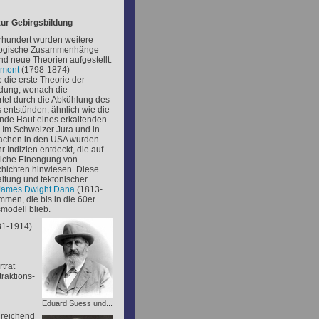
zur Gebirgsbildung
rhundert wurden weitere
logische Zusammenhänge
nd neue Theorien aufgestellt.
mont
(1798-1874)
e die erste Theorie der
ldung, wonach die
tel durch die Abkühlung des
 entstünden, ähnlich wie die
nde Haut eines erkaltenden
. Im Schweizer Jura und in
achen in den USA wurden
 Indizien entdeckt, die auf
tliche Einengung von
hichten hinwiesen. Diese
ltung und tektonischer
James Dwight Dana
(1813-
men, die bis in die 60er
modell blieb.
1-1914)
trat
raktions-
Eduard Suess und...
nreichend