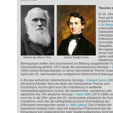
Theorien 
Im 19. Jah
neue geo
entdeckt u
De Beau
entwickelt
Gebirgsbi
Gebirgsgür
Erdkörpers
schrumpfe
Bratapfels
den Appal
immer mehr
starke sei
Darwin als älterer Herr
James Dwight Dana
Gesteinssc
Bewegungen hatten dort anscheinend zur Bildung ausgedehnter Fa
Überschiebung geführt. 1873 fasste der amerikanische Geologe
1895) solche Beobachtungen zu seiner Geosynklinal-Theorie zusam
Jahre des 20. Jahrhundert das maßgebliche tektonische Erklärungs
In Europa verhalf der österreichische Geologe
Eduard Suess
(183
mit seinen Arbeiten über die Alpen der Geosynklinal-Theorie zum
Durchbruch. Auf ihn geht auch die Unterteilung in weltweite
Gebirgsbildungsphasen zurück: die kaledonische, variskische und
alpidische Ära. Der deutsche Geologe
Hans Stille
(1876-1966) ver
noch bis in die 20er Jahre des 20. Jahrhunderts erfolgreich die Kont
Hypothese, nach der die Gebirgsbildung durch Schrumpfung des
Erdkörpers hervorgerufen werde (
Stille Zyklus
). Das Problem der
Hypothese bestand darin, dass sie expansive Phänomene wie die
Einsenkung von Grabenbrüchen oder Spaltenvulkanismus nicht hi