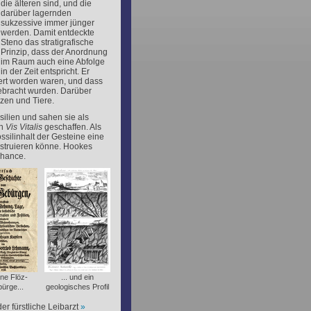
die älteren sind, und die
darüber lagernden
sukzessive immer jünger
werden. Damit entdeckte
Steno das stratigrafische
Prinzip, dass der Anordnung
im Raum auch eine Abfolge
in der Zeit entspricht. Er
gert worden waren, und dass
gebracht wurden. Darüber
nzen und Tiere.
ilien und sahen sie als
en
Vis Vitalis
geschaffen. Als
ilinhalt der Gesteine eine
struieren könne. Hookes
Chance.
ine Flöz-
... und ein
ürge...
geologisches Profil
r fürstliche Leibarzt