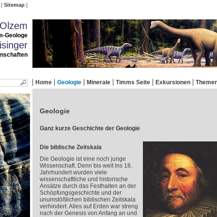
Sitemap
 Olzem
m-Geologe
singer
enschaften
Home
Geologie
Minerale
Timms Seite
Exkursionen
Theme
Geologie
Ganz kurze Geschichte der Geologie
Die biblische Zeitskala
Die Geologie ist eine noch junge
Wissenschaft. Denn bis weit ins 18.
Jahrhundert wurden viele
wissenschaftliche und historische
Ansätze durch das Festhalten an der
Schöpfungsgeschichte und der
unumstößlichen biblischen Zeitskala
verhindert. Alles auf Erden war streng
nach der Genesis von Anfang an und