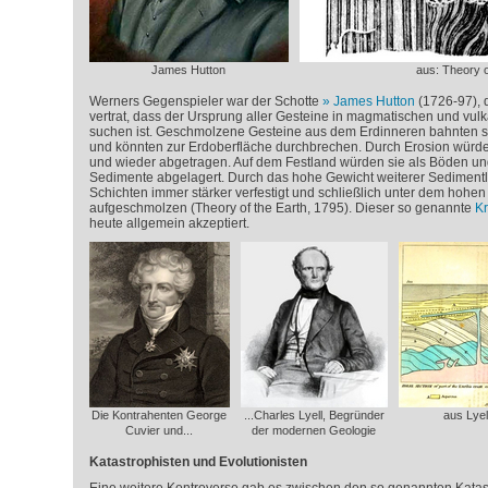
James Hutton
aus: Theory o
Werners Gegenspieler war der Schotte
James Hutton
(1726-97), d
vertrat, dass der Ursprung aller Gesteine in magmatischen und vu
suchen ist. Geschmolzene Gesteine aus dem Erdinneren bahnten s
und könnten zur Erdoberfläche durchbrechen. Durch Erosion würden
und wieder abgetragen. Auf dem Festland würden sie als Böden un
Sedimente abgelagert. Durch das hohe Gewicht weiterer Sedimentl
Schichten immer stärker verfestigt und schließlich unter dem hohe
aufgeschmolzen (Theory of the Earth, 1795). Dieser so genannte
Kr
heute allgemein akzeptiert.
Die Kontrahenten George
...Charles Lyell, Begründer
aus Lyel
Cuvier und...
der modernen Geologie
Katastrophisten und Evolutionisten