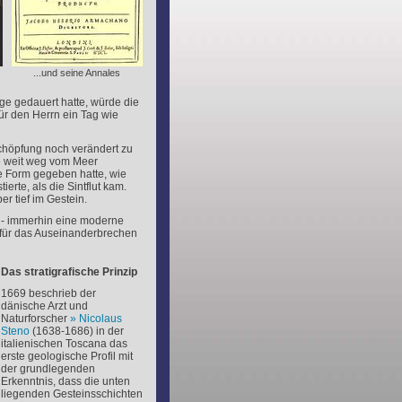
...und seine Annales
ge gedauert hatte, würde die
für den Herrn ein Tag wie
Schöpfung noch verändert zu
ie weit weg vom Meer
e Form gegeben hatte, wie
erte, als die Sintflut kam.
r tief im Gestein.
a - immerhin eine moderne
r für das Auseinanderbrechen
Das stratigrafische Prinzip
1669 beschrieb der
dänische Arzt und
Naturforscher
Nicolaus
Steno
(1638-1686) in der
italienischen Toscana das
erste geologische Profil mit
der grundlegenden
Erkenntnis, dass die unten
liegenden Gesteinsschichten