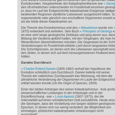
Eine weitere Kontroverse gab es zwischen den so genannten Katas
Evolutionisten. Hauptvertreter der Katastrophentheorie war
Georg
den oft erheblichen Unterschieden im Fossilinhalt einzelner geolo
er, dass im Lauf der Erdgeschichte katastrophale Ereignisse stattg
bestimmten Regionen sämtliche Lebewesen ausgelöscht hätten. D
zugewanderte oder gänzlich neu erschaffene Organismen ersetzt wor
als die letzte dieser Katastrophen an.
Die Theorie des Evolutionismus und des
Aktualismus
wurde von
1875) entwickelt und vertreten. Sein Buch
Principles of Geology
er
an eine sehr lange geologische Zeitskala und ging davon aus, dass
Bildung der Gesteine geführt hatten, mit den Vorgängen, die man h
Wesentlichen übereinstimmen müssten:
Die Gegenwart ist der Sch
Veränderungen im Fossilinhalt erklärte Lyell durch langsames Heb
Die Schichtgrenzen, an denen sich die Lebewesen sprunghaft verä
den Zeiten, in denen sich auf dem herausgehobenen Festland kei
hätten.
Darwins Durchbruch
Charles Robert Darwin
(1809-1882) verhalf der Hypothese der
Evolution schließlich zum Durchbruch. Darwin lieferte mit seiner
Theorie der natürlichen Zuchtauswahl das Werkzeug, mit dem die
allmähliche Veränderung der Organismen im Laufe der Erdgeschic
erklärt werden konnte (
On the Origin of Species
, 1859).
Einer der letzten Anhänger des reinen Katastrophismus - trotz groß
wissenschaftlicher Leistungen in der Ichtyologie und in der
Eiszeitforschung - war
Louis Agassiz
(1807-1873), der die
Artenvielfalt auf einen schöpferischen Gott zurückführte. Heute wis
die Geologen, dass die Vorstellung von langen stabilen geologisch
Epochen, in denen sich nur wenig verändert, die Möglichkeit von
einmaligen, plötzlichen katastrophalen Umwälzungen nicht
ausschließt.