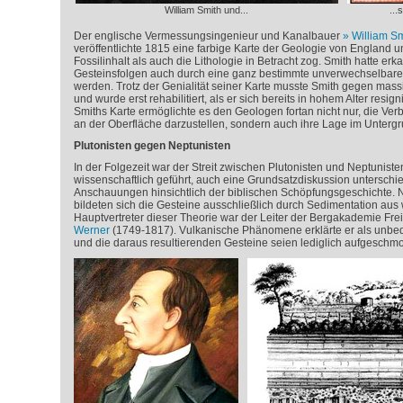
William Smith und...
...
Der englische Vermessungsingenieur und Kanalbauer
William Sm
veröffentlichte 1815 eine farbige Karte der Geologie von England 
Fossilinhalt als auch die Lithologie in Betracht zog. Smith hatte er
Gesteinsfolgen auch durch eine ganz bestimmte unverwechselbare 
werden. Trotz der Genialität seiner Karte musste Smith gegen ma
und wurde erst rehabilitiert, als er sich bereits in hohem Alter resig
Smiths Karte ermöglichte es den Geologen fortan nicht nur, die Ver
an der Oberfläche darzustellen, sondern auch ihre Lage im Unterg
Plutonisten gegen Neptunisten
In der Folgezeit war der Streit zwischen Plutonisten und Neptuniste
wissenschaftlich geführt, auch eine Grundsatzdiskussion unterschied
Anschauungen hinsichtlich der biblischen Schöpfungsgeschichte
bildeten sich die Gesteine ausschließlich durch Sedimentation au
Hauptvertreter dieser Theorie war der Leiter der Bergakademie Fre
Werner
(1749-1817). Vulkanische Phänomene erklärte er als unbed
und die daraus resultierenden Gesteine seien lediglich aufgeschm