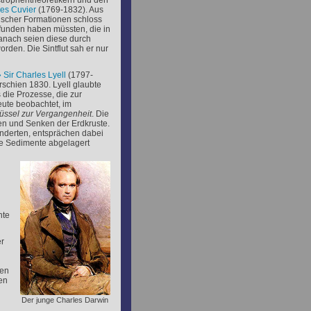
trophentheoretikern und den
es Cuvier
(1769-1832). Aus
gischer Formationen schloss
efunden haben müssten, die in
anach seien diese durch
den. Die Sintflut sah er nur
Sir Charles Lyell
(1797-
schien 1830. Lyell glaubte
 die Prozesse, die zur
eute beobachtet, im
lüssel zur Vergangenheit
. Die
en und Senken der Erdkruste.
nderten, entsprächen dabei
ne Sedimente abgelagert
hte
er
sen
en
Der junge Charles Darwin