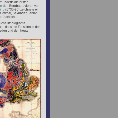
hrhunderts die ersten
 in den Bergbaurevieren von
ino
(1735-95) zeichnete ein
n Primär, Sekundär, Tertiär
bräuchlich.
iche lithologische
te, dass die Fossilien in den
ieden und den heute