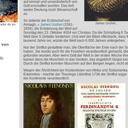
auf einmal und unveränderlich von
Gott erschaffen worden. Das ließ
weder Deutung noch Wissenschaft
zu.
So datierte der Erzbischof von
James Ussher...
rador de los
Armagh,
James Ussher
(1581-
1656), die Entstehung der Welt auf
Sonntag den 23. Oktober 4004 vor Christus. Da die Schöpfung 6 Ta
Welt über 6 Zeitalter bestehen. Und weil die Bibel offenbarte, dass 
tausend Jahre sei, würde die Welt nach 6.000 Jahren untergehen.
e von
Nur der Sintflut gestattete man, die Oberfläche der Erde nach der 
haben. Sie wurde auch für die Fossilien verantwortlich gemacht, d
gefunden wurden. Aber wenn Gott der Welt in der ersten Woche ihr
B)
kamen dann die Muscheln in das Gestein, das angeblich längst existi
Durch die Sintflut konnten Muscheln auf den Bergen liegen, nicht abe
Wegen der Ähnlichkeit der Küstenlinien von Afrika und Südamerik
Erkenntnis - machte der Theologe Lilienthal 1736 die Sintflut soga
der Kontinente verantwortlich.