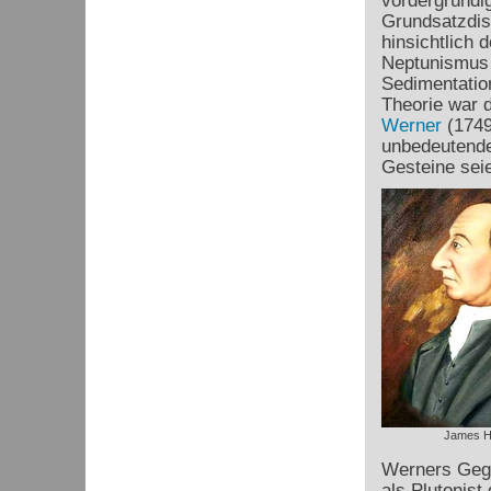
vordergründig
Grundsatzdis
hinsichtlich
Neptunismus b
Sedimentatio
Theorie war 
Werner
(1749
unbedeutende,
Gesteine sei
James H
Werners Gege
als Plutonist