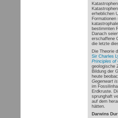
Katastrophent
Katastrophen
erheblichen U
Formationen 
katastrophale
bestimmten R
Danach seien
erschaffene O
die letzte di
Die Theorie 
Sir Charles L
Principles of
geologische Z
Bildung der G
heute beobac
Gegenwart is
im Fossilinha
Erdkruste. D
sprunghaft ve
auf dem hera
hätten.
Darwins Dur