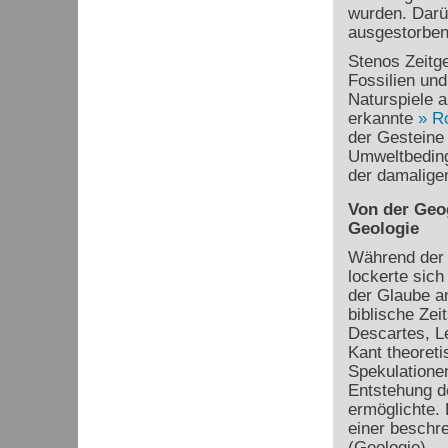
wurden. Darüb
ausgestorben
Stenos Zeitg
Fossilien und
Naturspiele 
erkannte
R
der Gesteine 
Umweltbeding
der damaligen
Von der Geo
Geologie
Während der 
lockerte sich
der Glaube a
biblische Zei
Descartes, L
Kant theoreti
Spekulationen
Entstehung d
ermöglichte.
einer beschr
(Geologie).