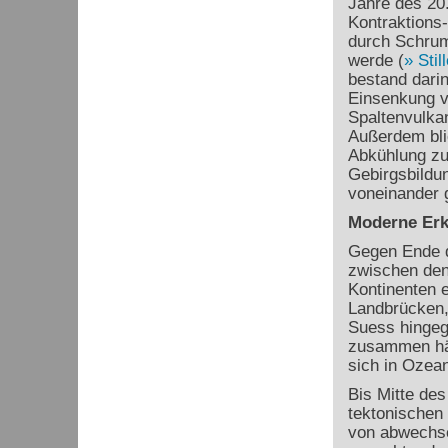
Jahre des 20.
Kontraktions
durch Schrum
werde (
Stil
bestand dari
Einsenkung 
Spaltenvulkan
Außerdem blie
Abkühlung zu
Gebirgsbildun
voneinander g
Moderne Erk
Gegen Ende d
zwischen den
Kontinenten e
Landbrücken, 
Suess hingeg
zusammen hä
sich in Ozea
Bis Mitte des
tektonischen 
von abwechse