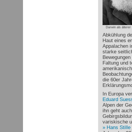
Darwin als älterer
Abkühlung de
Haut eines er
Appalachen i
starke seitl
Bewegungen h
Faltung und t
amerikanisc
Beobachtunge
die 60er Jah
Erklärungsmod
In Europa ve
Eduard Sues
Alpen der Ge
ihn geht auch
Gebirgsbildu
variskische 
Hans Stille