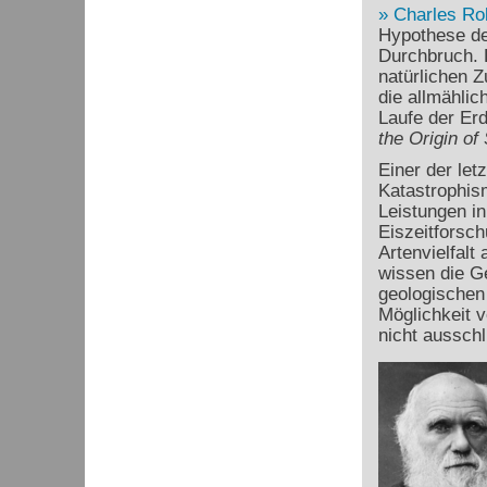
Charles Ro
Hypothese de
Durchbruch. D
natürlichen 
die allmähli
Laufe der Erd
the Origin of
Einer der let
Katastrophism
Leistungen in
Eiszeitforsc
Artenvielfalt
wissen die Ge
geologischen 
Möglichkeit 
nicht ausschl