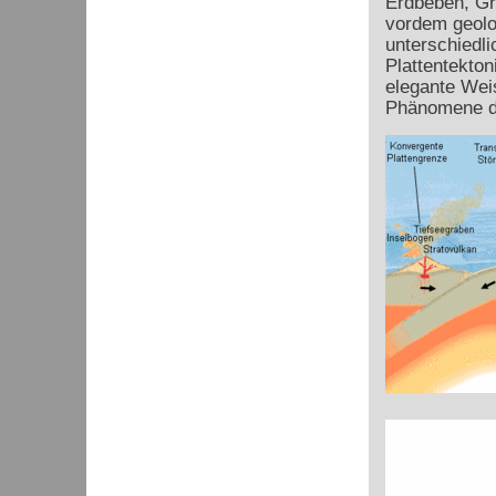
Erdbeben, Gr
vordem geolo
unterschiedli
Plattentekton
elegante Weis
Phänomene d