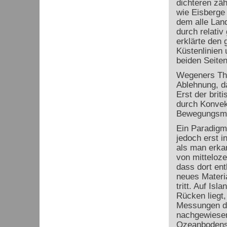
dichteren zä
wie Eisberge
dem alle Lan
durch relativ
erklärte den 
Küstenlinien 
beiden Seiten
Wegeners The
Ablehnung, da
Erst der brit
durch Konvek
Bewegungsmec
Ein Paradigm
jedoch erst i
als man erka
von mitteloz
dass dort ent
neues Materi
tritt. Auf Isl
Rücken liegt
Messungen d
nachgewiesen
Ozeanbodens 