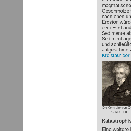
magmatischen
Geschmolzene
nach oben un
Erosion würde
dem Festland
Sedimente ab
Sedimentlagen
und schließl
aufgeschmolz
Kreislauf der
Die Kontrahenten G
Cuvier und...
Katastrophis
Eine weitere