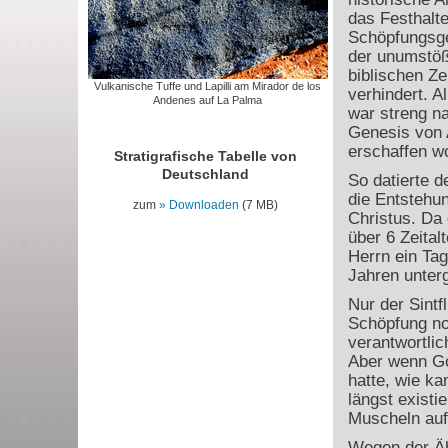
das Festhalte
Schöpfungsge
der unumstöß
biblischen Ze
Vulkanische Tuffe und Lapilli am Mirador de los
verhindert. A
Andenes auf La Palma
war streng n
Genesis von 
erschaffen w
Stratigrafische Tabelle von
Deutschland
So datierte 
die Entstehu
zum
Downloaden
(7 MB)
Christus. Da 
über 6 Zeital
Herrn ein Tag
Jahren unter
Nur der Sintf
Schöpfung no
verantwortli
Aber wenn Go
hatte, wie k
längst existie
Muscheln auf 
Wegen der Ähn