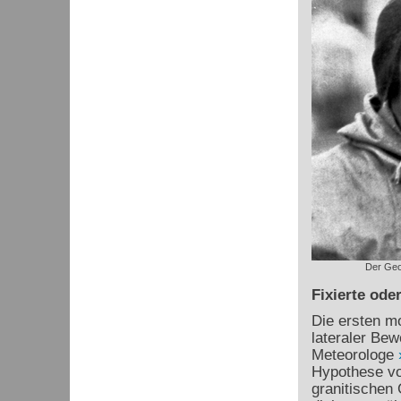
Der Geo
Fixierte ode
Die ersten mo
lateraler Be
Meteorologe
Hypothese vo
granitischen 