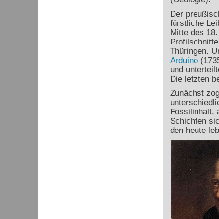
Der preußisc
fürstliche Le
Mitte des 18.
Profilschnitt
Thüringen. U
Arduino
(1735
und unterteil
Die letzten 
Zunächst zog
unterschiedli
Fossilinhalt,
Schichten si
den heute le