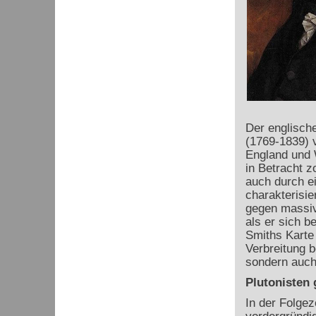
Der englisch
(1769-1839) v
England und W
in Betracht z
auch durch e
charakterisie
gegen massiv
als er sich b
Smiths Karte 
Verbreitung b
sondern auch
Plutonisten
In der Folgez