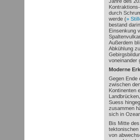
Jahre des 20.
Kontraktions
durch Schrum
werde (
Stil
bestand dari
Einsenkung 
Spaltenvulkan
Außerdem blie
Abkühlung zu
Gebirgsbildun
voneinander g
Moderne Erk
Gegen Ende d
zwischen den
Kontinenten e
Landbrücken, 
Suess hingeg
zusammen hä
sich in Ozea
Bis Mitte des
tektonischen 
von abwechse