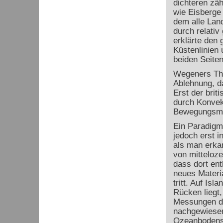
dichteren zä
wie Eisberge
dem alle Lan
durch relativ
erklärte den 
Küstenlinien 
beiden Seiten
Wegeners The
Ablehnung, da
Erst der brit
durch Konvek
Bewegungsmec
Ein Paradigm
jedoch erst i
als man erka
von mitteloz
dass dort ent
neues Materi
tritt. Auf Isl
Rücken liegt
Messungen d
nachgewiesen
Ozeanbodens 