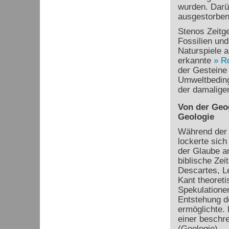
wurden. Darüb
ausgestorben
Stenos Zeitg
Fossilien und
Naturspiele 
erkannte
R
der Gesteine 
Umweltbeding
der damaligen
Von der Geo
Geologie
Während der 
lockerte sich
der Glaube a
biblische Zei
Descartes, L
Kant theoreti
Spekulationen
Entstehung d
ermöglichte.
einer beschr
(Geologie).