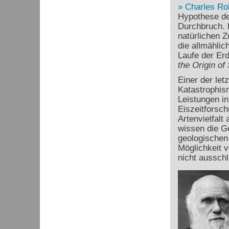
Charles Ro
Hypothese de
Durchbruch. D
natürlichen 
die allmähli
Laufe der Erd
the Origin of
Einer der let
Katastrophism
Leistungen in
Eiszeitforsc
Artenvielfalt
wissen die Ge
geologischen 
Möglichkeit 
nicht ausschl