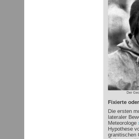
Der Geo
Fixierte ode
Die ersten mo
lateraler Be
Meteorologe
Hypothese vo
granitischen 