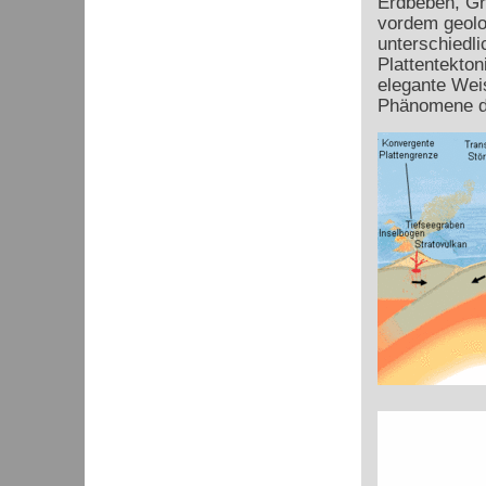
Erdbeben, Gr
vordem geolo
unterschiedli
Plattentekton
elegante Weis
Phänomene d