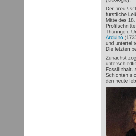
Der preußisc
fürstliche Le
Mitte des 18.
Profilschnitt
Thüringen. U
Arduino
(1735
und unterteil
Die letzten 
Zunächst zog
unterschiedli
Fossilinhalt,
Schichten si
den heute le