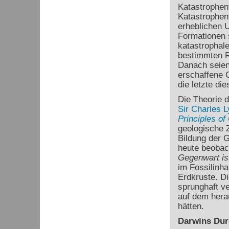
Katastrophent
Katastrophen
erheblichen U
Formationen 
katastrophale
bestimmten R
Danach seien
erschaffene O
die letzte di
Die Theorie 
Sir Charles L
Principles of
geologische Z
Bildung der G
heute beobac
Gegenwart is
im Fossilinha
Erdkruste. D
sprunghaft ve
auf dem hera
hätten.
Darwins Dur