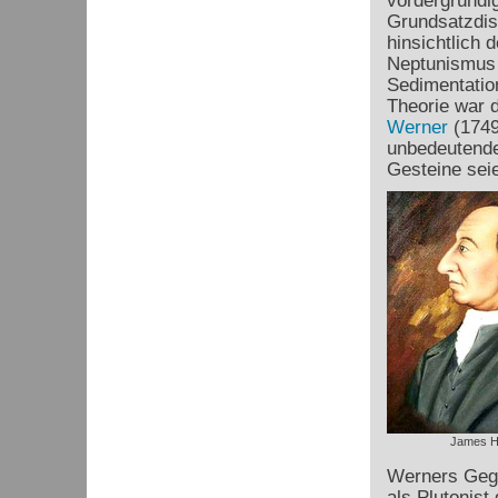
vordergründig
Grundsatzdis
hinsichtlich
Neptunismus b
Sedimentatio
Theorie war 
Werner
(1749
unbedeutende,
Gesteine sei
James H
Werners Gege
als Plutonist