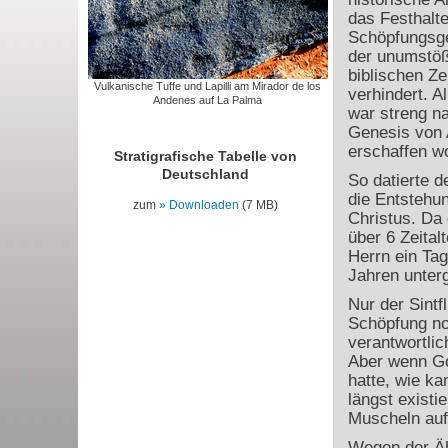
das Festhalte
Schöpfungsge
der unumstöß
biblischen Ze
Vulkanische Tuffe und Lapilli am Mirador de los
verhindert. A
Andenes auf La Palma
war streng n
Genesis von 
erschaffen w
Stratigrafische Tabelle von
Deutschland
So datierte 
die Entstehu
zum
Downloaden
(7 MB)
Christus. Da 
über 6 Zeital
Herrn ein Tag
Jahren unter
Nur der Sintf
Schöpfung no
verantwortli
Aber wenn Go
hatte, wie k
längst existie
Muscheln auf 
Wegen der Ähn