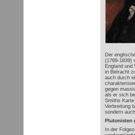
Der englisch
(1769-1839) v
England und W
in Betracht z
auch durch e
charakterisie
gegen massiv
als er sich b
Smiths Karte 
Verbreitung b
sondern auch
Plutonisten
In der Folgez