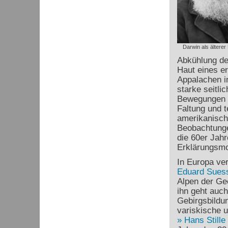
Darwin als älterer
Abkühlung de
Haut eines er
Appalachen i
starke seitl
Bewegungen h
Faltung und t
amerikanisc
Beobachtunge
die 60er Jah
Erklärungsmod
In Europa ve
Eduard Sues
Alpen der Ge
ihn geht auch
Gebirgsbildu
variskische 
Hans Stille