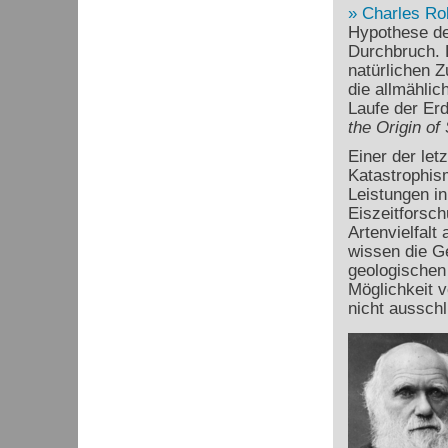
Charles Ro
Hypothese de
Durchbruch. D
natürlichen 
die allmähli
Laufe der Erd
the Origin of
Einer der let
Katastrophism
Leistungen in
Eiszeitforsc
Artenvielfalt
wissen die Ge
geologischen 
Möglichkeit 
nicht ausschl