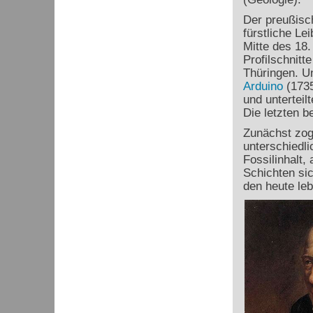
Der preußisc
fürstliche Le
Mitte des 18.
Profilschnitt
Thüringen. U
Arduino
(1735
und unterteil
Die letzten 
Zunächst zog
unterschiedli
Fossilinhalt,
Schichten si
den heute le