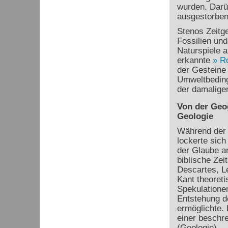
wurden. Darüb
ausgestorben
Stenos Zeitg
Fossilien und
Naturspiele 
erkannte
R
der Gesteine 
Umweltbeding
der damaligen
Von der Geo
Geologie
Während der 
lockerte sich
der Glaube a
biblische Zei
Descartes, L
Kant theoreti
Spekulationen
Entstehung d
ermöglichte.
einer beschr
(Geologie).