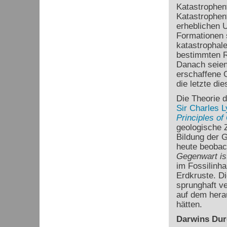
Katastrophent
Katastrophen
erheblichen U
Formationen 
katastrophale
bestimmten R
Danach seien
erschaffene O
die letzte di
Die Theorie 
Sir Charles L
Principles of
geologische Z
Bildung der G
heute beobac
Gegenwart is
im Fossilinha
Erdkruste. D
sprunghaft ve
auf dem hera
hätten.
Darwins Dur