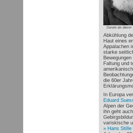
Darwin als älterer
Abkühlung de
Haut eines er
Appalachen i
starke seitl
Bewegungen h
Faltung und t
amerikanisc
Beobachtunge
die 60er Jah
Erklärungsmod
In Europa ve
Eduard Sues
Alpen der Ge
ihn geht auch
Gebirgsbildu
variskische 
Hans Stille