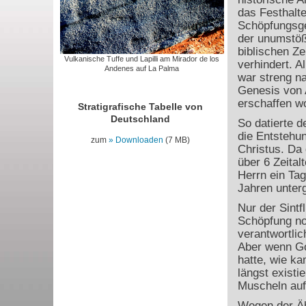
das Festhalte
Schöpfungsge
der unumstöß
biblischen Ze
Vulkanische Tuffe und Lapilli am Mirador de los
verhindert. A
Andenes auf La Palma
war streng n
Genesis von 
erschaffen w
Stratigrafische Tabelle von
Deutschland
So datierte 
die Entstehu
zum
Downloaden
(7 MB)
Christus. Da 
über 6 Zeital
Herrn ein Tag
Jahren unter
Nur der Sintf
Schöpfung no
verantwortli
Aber wenn Go
hatte, wie k
längst existie
Muscheln auf 
Wegen der Ähn