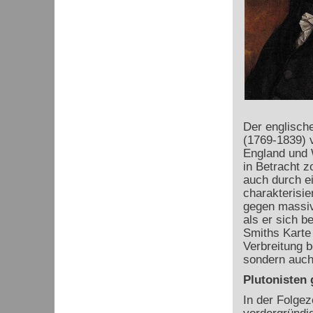
Der englisch
(1769-1839) v
England und W
in Betracht z
auch durch e
charakterisie
gegen massiv
als er sich b
Smiths Karte 
Verbreitung b
sondern auch
Plutonisten
In der Folgez