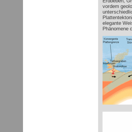
Erdbeben, Gr
vordem geolo
unterschiedli
Plattentekton
elegante Weis
Phänomene d