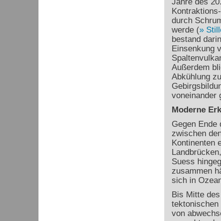
Jahre des 20.
Kontraktions
durch Schrum
werde (
Stil
bestand dari
Einsenkung 
Spaltenvulkan
Außerdem blie
Abkühlung zu
Gebirgsbildun
voneinander g
Moderne Erk
Gegen Ende d
zwischen den
Kontinenten e
Landbrücken, 
Suess hingeg
zusammen hä
sich in Ozea
Bis Mitte des
tektonischen 
von abwechse