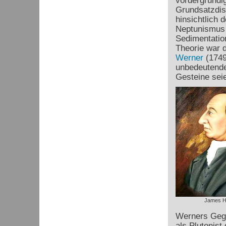
vordergründig
Grundsatzdis
hinsichtlich
Neptunismus b
Sedimentatio
Theorie war 
Werner
(1749
unbedeutende,
Gesteine sei
James H
Werners Gege
als Plutonist