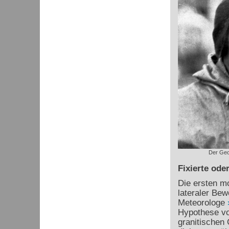
Der Geo
Fixierte ode
Die ersten mo
lateraler Be
Meteorologe
Hypothese vo
granitischen 