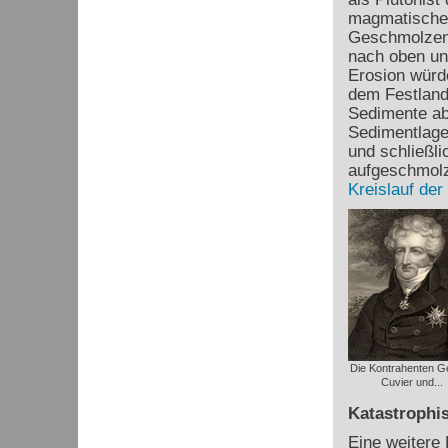
magmatischen
Geschmolzene
nach oben un
Erosion würde
dem Festland
Sedimente ab
Sedimentlagen
und schließl
aufgeschmolz
Kreislauf der
Die Kontrahenten G
Cuvier und...
Katastrophis
Eine weitere