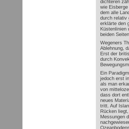
dichteren zä
wie Eisberge
dem alle Lan
durch relativ
erklärte den 
Küstenlinien 
beiden Seiten
Wegeners The
Ablehnung, da
Erst der brit
durch Konvek
Bewegungsmec
Ein Paradigm
jedoch erst i
als man erka
von mitteloz
dass dort ent
neues Materi
tritt. Auf Isl
Rücken liegt
Messungen d
nachgewiesen
Ozeanbodens 