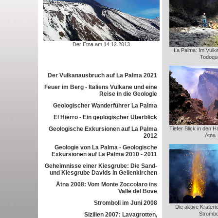
Der Etna am 14.12.2013
La Palma: Im Vulk
Todoqu
Der Vulkanausbruch auf La Palma 2021
Feuer im Berg - Italiens Vulkane und eine
Reise in die Geologie
Geologischer Wanderführer La Palma
El Hierro - Ein geologischer Überblick
Geologische Exkursionen auf La Palma
Tiefer Blick in den 
2012
Ätna
Geologie von La Palma - Geologische
Exkursionen auf La Palma 2010 - 2011
Geheimnisse einer Kiesgrube: Die Sand-
und Kiesgrube Davids in Geilenkirchen
Ätna 2008: Vom Monte Zoccolaro ins
Valle del Bove
Stromboli im Juni 2008
Die aktive Krater
Strombo
Sizilien 2007: Lavagrotten,