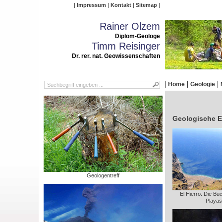
Impressum
Kontakt
Sitemap
Rainer Olzem
Diplom-Geologe
Timm Reisinger
Dr. rer. nat. Geowissenschaften
Home
Geologie
Geologische E
Geologentreff
El Hierro: Die Bu
Playas