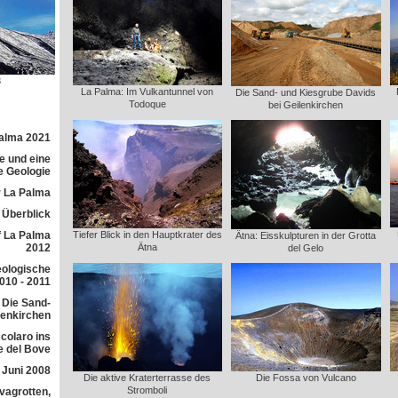
3
La Palma: Im Vulkantunnel von
Die Sand- und Kiesgrube Davids
Todoque
bei Geilenkirchen
Palma 2021
e und eine
e Geologie
 La Palma
r Überblick
f La Palma
Tiefer Blick in den Hauptkrater des
Ätna: Eisskulpturen in der Grotta
2012
Ätna
del Gelo
eologische
010 - 2011
 Die Sand-
lenkirchen
colaro ins
e del Bove
 Juni 2008
Die aktive Kraterterrasse des
Die Fossa von Vulcano
Stromboli
avagrotten,