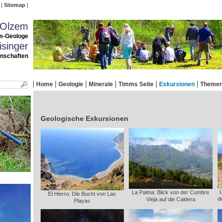
Sitemap
 Olzem
m-Geologe
singer
enschaften
Home
Geologie
Minerale
Timms Seite
Exkursionen
Theme
Geologische Exkursionen
La Palma: Blick von der Cumbre
El Hierro: Die Bucht von Las
d
Vieja auf die Caldera
Playas