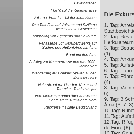
Lavafontänen
Flucht auf die Kraterterrasse
Die Exkur
Vulcano: Verirrt im Tal der toten Ziegen
1. Tag: Anrei
Das Tote Feld auf Vulcano und Siziliens
wechselhafte Geschichte
Stadtbesichti
2. Tag: Best
Tempeltag von Agrigento und Selinunte
Herkulaneum 
Verlassene Schwefelbergwerke auf
3. Tag: Besu
Sizilien und Hüttenleben am Ätna
(1)
Rund um den Ätna
4. Tag: Anku
Aufstieg zur Kraterterrasse und das 3000-
5. Tag: Aufst
Meter-Rad
6. Tag: Fähre
Wanderung auf Goethes Spuren zu den
7. Tag: Fähre
Monti de Fiore
(4)
Gole Alcántara, Giardini- Naxos und
8. Tag: Valle 
Taormina: Tourismus pur
6)
Vom Monte Spagnolo über den Monte
9. Tag: 3 Sc
Santa Maria zum Monte Nero
Ätna (6, 7, 8)
Rückreise ins kalte Deutschland
10.Tag: Rund
11.Tag: Aufst
12.Tag: Rifug
de Fiore (8)
13.Tag: Gole 