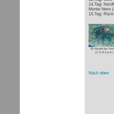
14.Tag: Nord
Monte Nero (
15.Tag: Rück
3D-Modell des Ves
(C.G.R.S.p.A.)
Nach oben