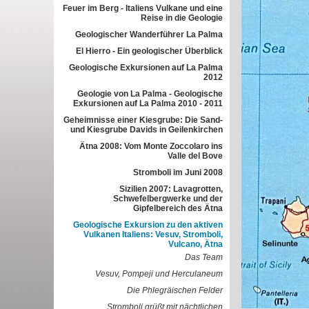
Feuer im Berg - Italiens Vulkane und eine
Reise in die Geologie
Geologischer Wanderführer La Palma
El Hierro - Ein geologischer Überblick
Geologische Exkursionen auf La Palma
2012
Geologie von La Palma - Geologische
Exkursionen auf La Palma 2010 - 2011
Geheimnisse einer Kiesgrube: Die Sand-
und Kiesgrube Davids in Geilenkirchen
Ätna 2008: Vom Monte Zoccolaro ins
Valle del Bove
Stromboli im Juni 2008
Sizilien 2007: Lavagrotten,
Schwefelbergwerke und der
Gipfelbereich des Ätna
Geologische Exkursion zu den aktiven
Vulkanen Italiens: Vesuv, Stromboli,
Vulcano, Ätna
Das Team
Vesuv, Pompeji und Herculaneum
Die Phlegräischen Felder
Stromboli grüßt mit nächtlichen