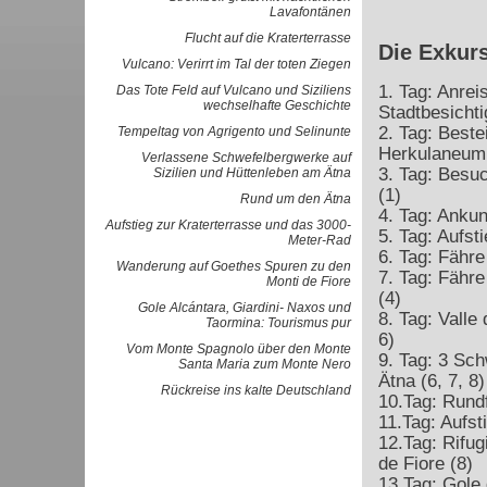
Lavafontänen
Flucht auf die Kraterterrasse
Die Exkur
Vulcano: Verirrt im Tal der toten Ziegen
1. Tag: Anrei
Das Tote Feld auf Vulcano und Siziliens
wechselhafte Geschichte
Stadtbesichti
2. Tag: Best
Tempeltag von Agrigento und Selinunte
Herkulaneum 
Verlassene Schwefelbergwerke auf
3. Tag: Besu
Sizilien und Hüttenleben am Ätna
(1)
Rund um den Ätna
4. Tag: Anku
Aufstieg zur Kraterterrasse und das 3000-
5. Tag: Aufst
Meter-Rad
6. Tag: Fähre
Wanderung auf Goethes Spuren zu den
7. Tag: Fähre
Monti de Fiore
(4)
Gole Alcántara, Giardini- Naxos und
8. Tag: Valle 
Taormina: Tourismus pur
6)
Vom Monte Spagnolo über den Monte
9. Tag: 3 Sc
Santa Maria zum Monte Nero
Ätna (6, 7, 8)
Rückreise ins kalte Deutschland
10.Tag: Rund
11.Tag: Aufst
12.Tag: Rifug
de Fiore (8)
13.Tag: Gole 