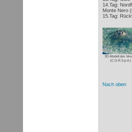
14.Tag: Nord
Monte Nero (
15.Tag: Rück
3D-Modell des Ves
(C.G.R.S.p.A.)
Nach oben