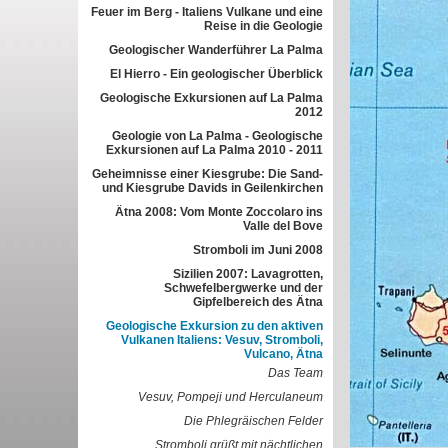
Feuer im Berg - Italiens Vulkane und eine
Reise in die Geologie
Geologischer Wanderführer La Palma
El Hierro - Ein geologischer Überblick
Geologische Exkursionen auf La Palma
2012
Geologie von La Palma - Geologische
Exkursionen auf La Palma 2010 - 2011
Geheimnisse einer Kiesgrube: Die Sand-
und Kiesgrube Davids in Geilenkirchen
Ätna 2008: Vom Monte Zoccolaro ins
Valle del Bove
Stromboli im Juni 2008
Sizilien 2007: Lavagrotten,
Schwefelbergwerke und der
Gipfelbereich des Ätna
Geologische Exkursion zu den aktiven
Vulkanen Italiens: Vesuv, Stromboli,
Vulcano, Ätna
Das Team
Vesuv, Pompeji und Herculaneum
Die Phlegräischen Felder
Stromboli grüßt mit nächtlichen