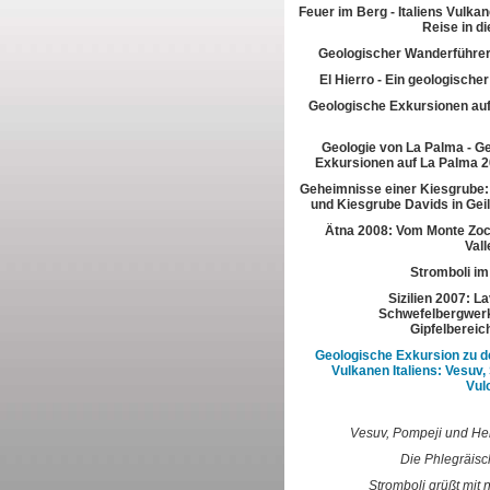
Feuer im Berg - Italiens Vulkan
Reise in di
Geologischer Wanderführer
El Hierro - Ein geologische
Geologische Exkursionen au
Geologie von La Palma - G
Exkursionen auf La Palma 2
Geheimnisse einer Kiesgrube:
und Kiesgrube Davids in Gei
Ätna 2008: Vom Monte Zoc
Vall
Stromboli im
Sizilien 2007: L
Schwefelbergwerk
Gipfelbereic
Geologische Exkursion zu d
Vulkanen Italiens: Vesuv,
Vul
Vesuv, Pompeji und H
Die Phlegräisc
Stromboli grüßt mit 