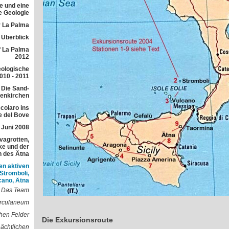
e und eine
e Geologie
 La Palma
r Überblick
f La Palma
2012
eologische
010 - 2011
 Die Sand-
lenkirchen
colaro ins
e del Bove
 Juni 2008
avagrotten,
e und der
h des Ätna
en aktiven
 Stromboli,
cano, Ätna
Das Team
erculaneum
hen Felder
Die Exkursionsroute
nächtlichen