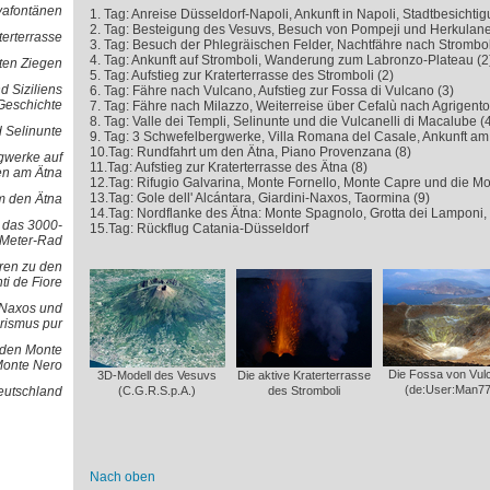
vafontänen
1. Tag: Anreise Düsseldorf-Napoli, Ankunft in Napoli, Stadtbesichtig
2. Tag: Besteigung des Vesuvs, Besuch von Pompeji und Herkulan
terterrasse
3. Tag: Besuch der Phlegräischen Felder, Nachtfähre nach Strombol
4. Tag: Ankunft auf Stromboli, Wanderung zum Labronzo-Plateau (2
oten Ziegen
5. Tag: Aufstieg zur Kraterterrasse des Stromboli (2)
d Siziliens
6. Tag: Fähre nach Vulcano, Aufstieg zur Fossa di Vulcano (3)
Geschichte
7. Tag: Fähre nach Milazzo, Weiterreise über Cefalù nach Agrigento
8. Tag: Valle dei Templi, Selinunte und die Vulcanelli di Macalube (4
 Selinunte
9. Tag: 3 Schwefelbergwerke, Villa Romana del Casale, Ankunft am Ä
10.Tag: Rundfahrt um den Ätna, Piano Provenzana (8)
gwerke auf
11.Tag: Aufstieg zur Kraterterrasse des Ätna (8)
en am Ätna
12.Tag: Rifugio Galvarina, Monte Fornello, Monte Capre und die Mon
13.Tag: Gole dell' Alcántara, Giardini-Naxos, Taormina (9)
 den Ätna
14.Tag: Nordflanke des Ätna: Monte Spagnolo, Grotta dei Lamponi,
d das 3000-
15.Tag: Rückflug Catania-Düsseldorf
Meter-Rad
ren zu den
ti de Fiore
- Naxos und
rismus pur
 den Monte
Monte Nero
Die Fossa von Vul
3D-Modell des Vesuvs
Die aktive Kraterterrasse
(de:User:Man77
Deutschland
(C.G.R.S.p.A.)
des Stromboli
Nach oben