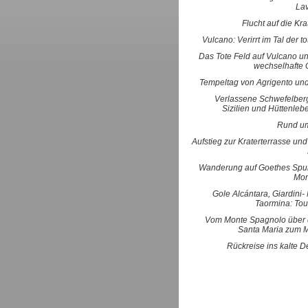
La
Flucht auf die Kra
Vulcano: Verirrt im Tal der t
Das Tote Feld auf Vulcano un
wechselhafte 
Tempeltag von Agrigento und
Verlassene Schwefelber
Sizilien und Hüttenleb
Rund um
Aufstieg zur Kraterterrasse un
Wanderung auf Goethes Spu
Mon
Gole Alcántara, Giardini
Taormina: Tou
Vom Monte Spagnolo über
Santa Maria zum 
Rückreise ins kalte 