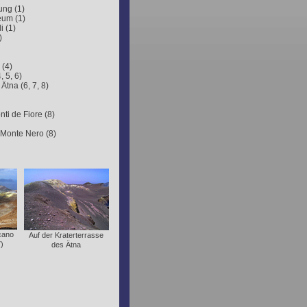
ung (1)
eum (1)
i (1)
)
 (4)
, 5, 6)
tna (6, 7, 8)
ti de Fiore (8)
 Monte Nero (8)
cano
Auf der Kraterterrasse
)
des Ätna