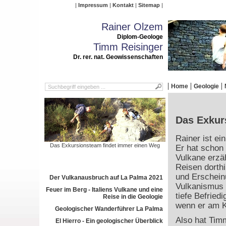
Impressum
Kontakt
Sitemap
Rainer Olzem
Diplom-Geologe
Timm Reisinger
Dr. rer. nat. Geowissenschaften
Home
Geologie
Das Exkurs
Rainer ist ei
Das Exkursionsteam findet immer einen Weg
Er hat schon 
Vulkane erzäh
Reisen dorthi
und Erschei
Der Vulkanausbruch auf La Palma 2021
Vulkanismus 
Feuer im Berg - Italiens Vulkane und eine
tiefe Befried
Reise in die Geologie
wenn er am K
Geologischer Wanderführer La Palma
Also hat Tim
El Hierro - Ein geologischer Überblick