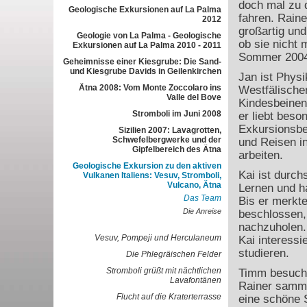
doch mal zu 
Geologische Exkursionen auf La Palma
fahren. Raine
2012
großartig und
Geologie von La Palma - Geologische
ob sie nicht 
Exkursionen auf La Palma 2010 - 2011
Sommer 2004
Geheimnisse einer Kiesgrube: Die Sand-
und Kiesgrube Davids in Geilenkirchen
Jan ist Physi
Ätna 2008: Vom Monte Zoccolaro ins
Westfälische
Valle del Bove
Kindesbeinen 
Stromboli im Juni 2008
er liebt beso
Exkursionsbe
Sizilien 2007: Lavagrotten,
Schwefelbergwerke und der
und Reisen i
Gipfelbereich des Ätna
arbeiten.
Geologische Exkursion zu den aktiven
Kai ist durch
Vulkanen Italiens: Vesuv, Stromboli,
Vulcano, Ätna
Lernen und ha
Das Team
Bis er merkte,
Die Anreise
beschlossen,
nachzuholen. 
Vesuv, Pompeji und Herculaneum
Kai interess
studieren.
Die Phlegräischen Felder
Stromboli grüßt mit nächtlichen
Timm besucht
Lavafontänen
Rainer samme
Flucht auf die Kraterterrasse
eine schöne S