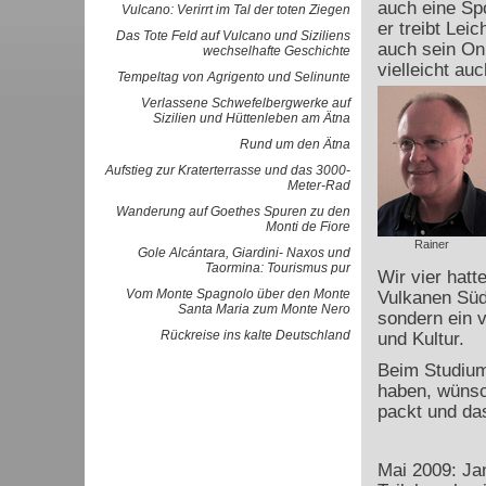
auch eine Spo
Vulcano: Verirrt im Tal der toten Ziegen
er treibt Leic
Das Tote Feld auf Vulcano und Siziliens
auch sein On
wechselhafte Geschichte
vielleicht auc
Tempeltag von Agrigento und Selinunte
Verlassene Schwefelbergwerke auf
Sizilien und Hüttenleben am Ätna
Rund um den Ätna
Aufstieg zur Kraterterrasse und das 3000-
Meter-Rad
Wanderung auf Goethes Spuren zu den
Monti de Fiore
Rainer
Gole Alcántara, Giardini- Naxos und
Taormina: Tourismus pur
Wir vier hatt
Vom Monte Spagnolo über den Monte
Vulkanen Südi
Santa Maria zum Monte Nero
sondern ein 
Rückreise ins kalte Deutschland
und Kultur.
Beim Studium
haben, wünsch
packt und das
Mai 2009: Jan