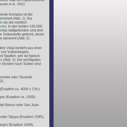
umbre Vieja mit Eruptionszentren
acedo et al., 2001)
iente-Komplex ist die
innimmt (Abb. 1). Die
 als die nördlich
ente
). In den letzten 150.000
Vieja stattgefunden und dort
e Vulkankette geformt, deren
e abnimmt (Abb: 2).
e Vieja besteht aus einer
 von Vulkankegeln,
d Spalten, wie sie typisch
ne
(Abb. 3). Die wichtigsten
on Norden nach Süden sind
uemada oder Tacande
2),
(Eruption ca. 4000 v. Chr.),
ue (Eruption ca. 1000),
 del Banco oder San Juan
oder Tajuya (Eruption 1585),
Negro (Eruption 1949),