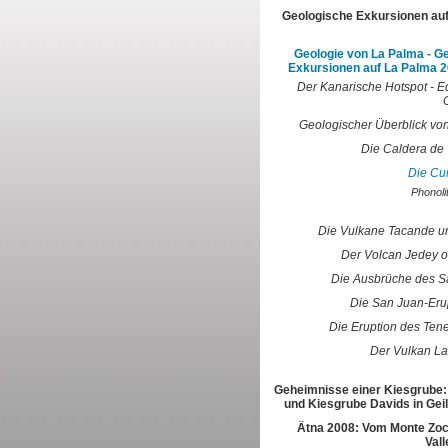
Geologische Exkursionen au
Geologie von La Palma - G
Exkursionen auf La Palma 2
Der Kanarische Hotspot - E
Geologischer Überblick vo
Die Caldera de 
Die Cu
Phonoli
Die Vulkane Tacande u
Der Volcan Jedey o
Die Ausbrüche des S
Die San Juan-Eru
Die Eruption des Ten
Der Vulkan La
Geheimnisse einer Kiesgrube:
und Kiesgrube Davids in Gei
Ätna 2008: Vom Monte Zoc
Vall