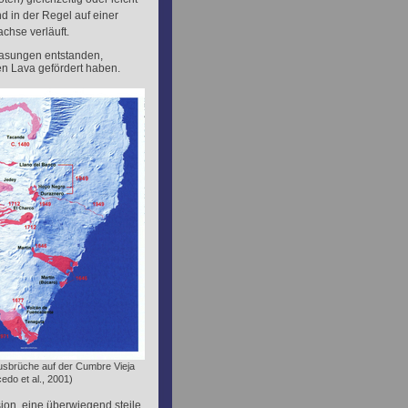
ind in der Regel auf einer
achse verläuft.
gasungen entstanden,
 Lava gefördert haben.
Ausbrüche auf der Cumbre Vieja
edo et al., 2001)
ion, eine überwiegend steile