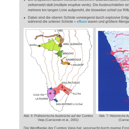
zeitversetzt statt (multiple eruptive vents). Die Ausbruchstellen s
mehrere km langen Linie aufgereiht, die bisweilen schief zur Rift
Dabei sind die oberen Schlote vorwiegend durch explosive Ent
während die unteren Schlote
effusiv
waren und größere Mengen
Abb. 6: Prähistorische Ausbrüche auf der Cumbre
Abb. 7: Historische 
Vieja (Carracedo et al., 2001)
(Carrac
Die Westflanke der Cumbre Vieja hat, verursacht durch marine Eros