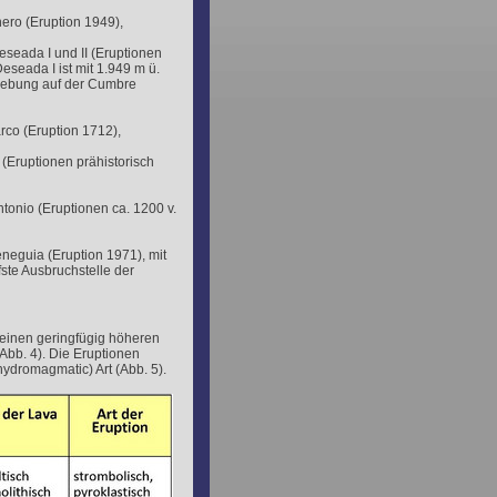
ero (Eruption 1949),
eseada I und II (Eruptionen
Deseada I ist mit 1.949 m ü.
hebung auf der Cumbre
rco (Eruption 1712),
 (Eruptionen prähistorisch
tonio (Eruptionen ca. 1200 v.
neguia (Eruption 1971), mit
fste Ausbruchstelle der
 einen geringfügig höheren
Abb. 4). Die Eruptionen
dromagmatic) Art (Abb. 5).