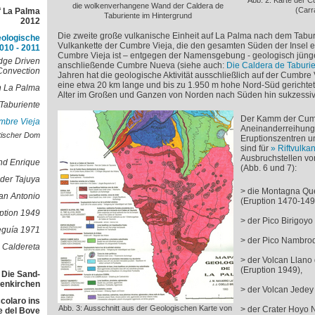
Abb. 2: Karte der C
die wolkenverhangene Wand der Caldera de
(Carr
f La Palma
Taburiente im Hintergrund
2012
Die zweite große vulkanische Einheit auf La Palma nach dem Tabur
eologische
Vulkankette der Cumbre Vieja, die den gesamten Süden der Insel e
010 - 2011
Cumbre Vieja ist – entgegen der Namensgebung - geologisch jünger
dge Driven
anschließende Cumbre Nueva (siehe auch:
Die Caldera de Taburi
Convection
Jahren hat die geologische Aktivität ausschließlich auf der Cumbre 
eine etwa 20 km lange und bis zu 1.950 m hohe Nord-Süd gerichtet
n La Palma
Alter im Großen und Ganzen von Norden nach Süden hin sukzessiv
Taburiente
Der Kamm der Cumbr
mbre Vieja
Aneinanderreihung
tischer Dom
Eruptionszentren un
sind für
Riftvulka
Ausbruchstellen v
nd Enrique
(Abb. 6 und 7):
der Tajuya
> die Montagna Q
an Antonio
(Eruption 1470-149
ption 1949
> der Pico Birigoyo 
eguía 1971
> der Pico Nambroq
 Caldereta
> der Volcan Llano
(Eruption 1949),
 Die Sand-
lenkirchen
> der Volcan Jedey 
colaro ins
Abb. 3: Ausschnitt aus der Geologischen Karte von
> der Crater Hoyo 
e del Bove