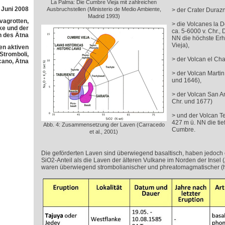
La Palma: Die Cumbre Vieja mit zahlreichen
 Juni 2008
Ausbruchstellen (Ministerio de Medio Ambiente,
> der Crater Durazn
Madrid 1993)
avagrotten,
> die Volcanes la D
e und der
ca. 5-6000 v. Chr., 
h des Ätna
NN die höchste Er
Vieja),
en aktiven
 Stromboli,
> der Volcan el Cha
cano, Ätna
> der Volcan Martin
und 1646),
> der Volcan San An
Chr. und 1677)
> und der Volcan Te
427 m ü. NN die tie
Abb. 4: Zusammensetzung der Laven (Carracedo
Cumbre.
et al., 2001)
Die geförderten Laven sind überwiegend basaltisch, haben jedoch
SiO2-Anteil als die Laven der älteren Vulkane im Norden der Insel (
waren überwiegend strombolianischer und phreatomagmatischer (hy