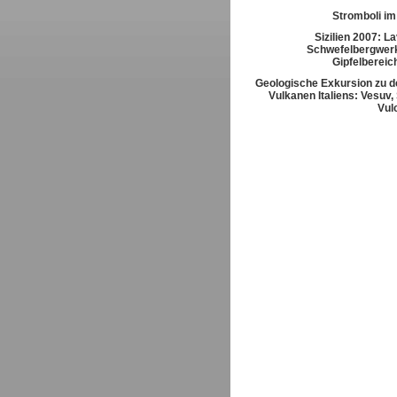
Stromboli im
Sizilien 2007: L
Schwefelbergwerk
Gipfelbereic
Geologische Exkursion zu d
Vulkanen Italiens: Vesuv,
Vul