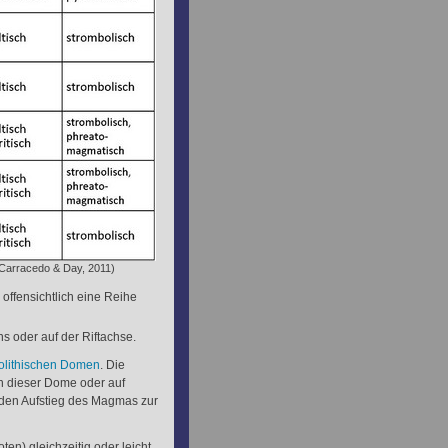
h Carracedo & Day, 2011)
 offensichtlich eine Reihe
 oder auf der Riftachse.
olithischen Domen
. Die
h dieser Dome oder auf
e den Aufstieg des Magmas zur
en) gleichzeitig oder leicht