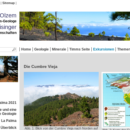
Sitemap
 Olzem
m-Geologe
singer
enschaften
Home
Geologie
Minerale
Timms Seite
Exkursionen
Theme
Die Cumbre Vieja
Palma 2021
e und eine
e Geologie
 La Palma
r Überblick
Abb. 1: Blick von der Cumbre Vieja nach Norden auf