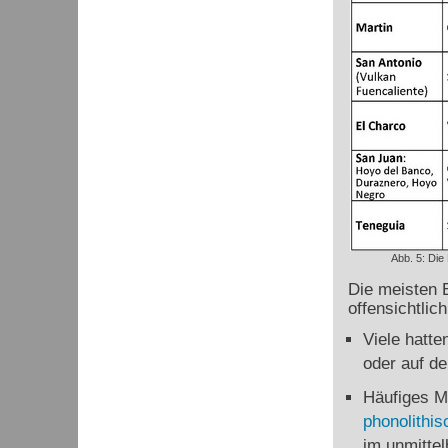
Abb. 5: Die
Die meisten E
offensichtli
Viele hatt
oder auf de
Häufiges Mu
phonolithi
im unmittel