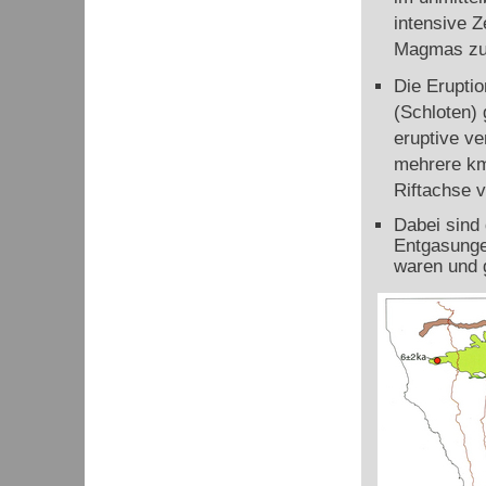
intensive Z
Magmas zur
Die Erupti
(Schloten) g
eruptive ve
mehrere km 
Riftachse v
Dabei sind
Entgasunge
waren und 