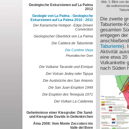
Abb. 1: Blick von d
Geologische Exkursionen auf La Palma
die wolkenverh
2012
Taburi
Geologie von La Palma - Geologische
Die zweite g
Exkursionen auf La Palma 2010 - 2011
Taburiente-Ko
Der Kanarische Hotspot - Edge Driven
gesamten Süd
Convection
entgegen der
Geologischer Überblick von La Palma
anschließen
Die Caldera de Taburiente
Taburiente
). 
Die Cumbre Vieja
Aktivität aus
Phonolitischer Dom
eine etwa 20
Vulkankette 
Die Vulkane Tacande und Enrique
nach Süden h
Der Volcan Jedey oder Tajuya
Die Ausbrüche des San Antonio
Die San Juan-Eruption 1949
Die Eruption des Teneguía 1971
Der Vulkan La Caldereta
Geheimnisse einer Kiesgrube: Die Sand-
und Kiesgrube Davids in Geilenkirchen
Ätna 2008: Vom Monte Zoccolaro ins
Valle del Bove