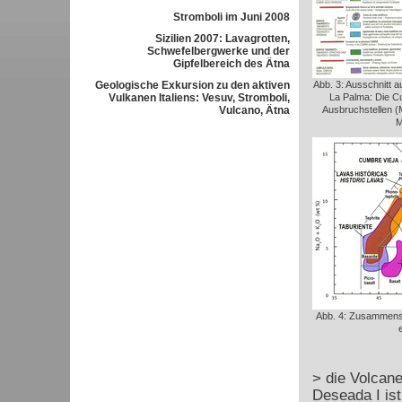
Stromboli im Juni 2008
Sizilien 2007: Lavagrotten,
Schwefelbergwerke und der
Gipfelbereich des Ätna
Geologische Exkursion zu den aktiven
Abb. 3: Ausschnitt 
Vulkanen Italiens: Vesuv, Stromboli,
La Palma: Die Cu
Vulcano, Ätna
Ausbruchstellen (M
M
Abb. 4: Zusammens
> die Volcane
Deseada I is