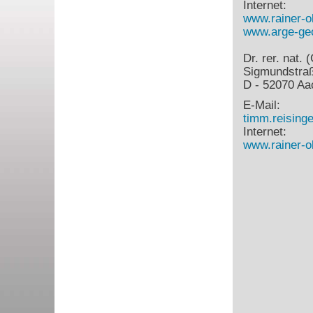
Internet:
www.rainer-o
www.arge-geo
Dr. rer. nat.
Sigmundstra
D - 52070 Aa
E-Mail:
timm.reisin
Internet:
www.rainer-o