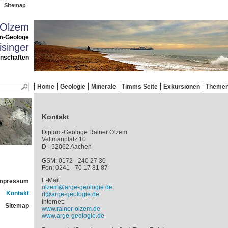
Sitemap
 Olzem
m-Geologe
singer
enschaften
Home
Geologie
Minerale
Timms Seite
Exkursionen
Theme
Kontakt
Diplom-Geologe Rainer Olzem
Veltmanplatz 10
D - 52062 Aachen
GSM: 0172 - 240 27 30
Fon: 0241 - 70 17 81 87
E-Mail:
mpressum
olzem@arge-geologie.de
Kontakt
rt@arge-geologie.de
Internet:
Sitemap
www.rainer-olzem.de
www.arge-geologie.de