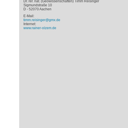
Dr. rer. nat. (Geowissenschaften) Timm Reisinger
Sigmundstraße 10
D - 52070 Aachen
E-Mail:
timm.reisinger@gmx.de
Internet:
www.rainer-olzem.de